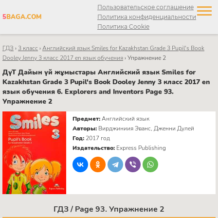
Пользовательское соглашение
5
BAGA.COM
Политика конфиденциальности
Политика Cookie
ГДЗ
›
3 класс
›
Английский язык Smiles for Kazakhstan Grade 3 Pupil's Book
Dooley Jenny 3 класс 2017 en язык обучения
›
Упражнение 2
ДүТ Дайын үй жұмыстары Английский язык Smiles for
Kazakhstan Grade 3 Pupil's Book Dooley Jenny 3 класс 2017 en
язык обучения 6. Explorers and Inventors Page 93.
Упражнение 2
Предмет:
Английский язык
Авторы:
Вирджиниия Эванс, Дженни Дулей
Год:
2017 год
Издательство:
Express Publishing
ГДЗ / Page 93. Упражнение 2