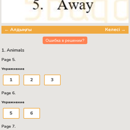
← Алдыңғы
Келесі →
Ошибка в решении?
1. Animals
Page 5.
Упражнение
1
2
3
Page 6.
Упражнение
5
6
Page 7.