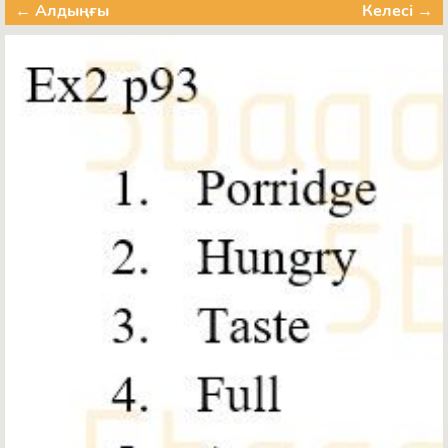
← Алдыңғы
Келесі →