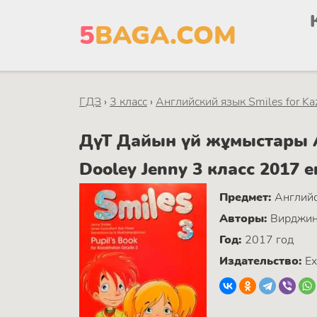
5
BAGA.COM
ГДЗ
›
3 класс
›
Английский язык Smiles for Ka
ДүТ Дайын үй жұмыстары Ан
Dooley Jenny 3 класс 2017 
Предмет:
Английс
Авторы:
Вирджин
Год:
2017 год
Издательство:
Ex