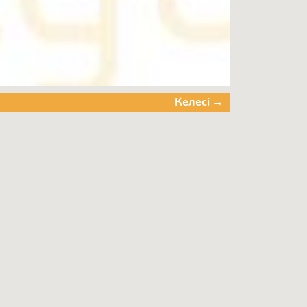
Келесі →