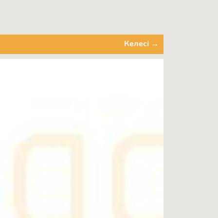
Келесі →