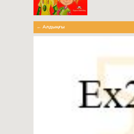
← Алдыңғы