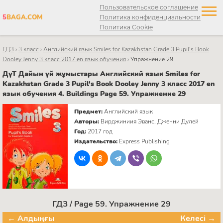
Пользовательское соглашение
5
BAGA.COM
Политика конфиденциальности
Политика Cookie
ГДЗ
›
3 класс
›
Английский язык Smiles for Kazakhstan Grade 3 Pupil's Book
Dooley Jenny 3 класс 2017 en язык обучения
›
Упражнение 29
ДүТ Дайын үй жұмыстары Английский язык Smiles for
Kazakhstan Grade 3 Pupil's Book Dooley Jenny 3 класс 2017 en
язык обучения 4. Buildings Page 59. Упражнение 29
Предмет:
Английский язык
Авторы:
Вирджиниия Эванс, Дженни Дулей
Год:
2017 год
Издательство:
Express Publishing
ГДЗ / Page 59. Упражнение 29
← Алдыңғы
Келесі →