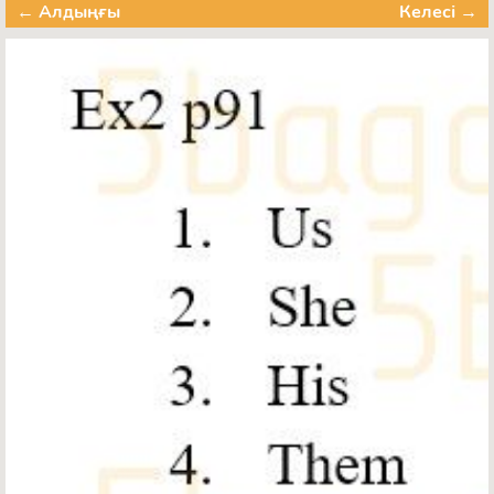
← Алдыңғы
Келесі →