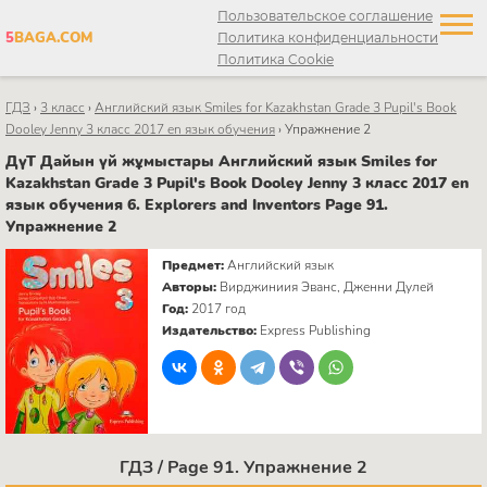
Пользовательское соглашение
5
BAGA.COM
Политика конфиденциальности
Политика Cookie
ГДЗ
›
3 класс
›
Английский язык Smiles for Kazakhstan Grade 3 Pupil's Book
Dooley Jenny 3 класс 2017 en язык обучения
›
Упражнение 2
ДүТ Дайын үй жұмыстары Английский язык Smiles for
Kazakhstan Grade 3 Pupil's Book Dooley Jenny 3 класс 2017 en
язык обучения 6. Explorers and Inventors Page 91.
Упражнение 2
Предмет:
Английский язык
Авторы:
Вирджиниия Эванс, Дженни Дулей
Год:
2017 год
Издательство:
Express Publishing
ГДЗ / Page 91. Упражнение 2