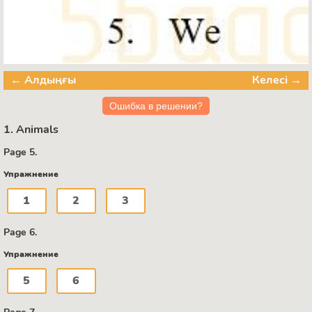
← Алдыңғы
Келесі →
Ошибка в решении?
1. Animals
Page 5.
Упражнение
1
2
3
Page 6.
Упражнение
5
6