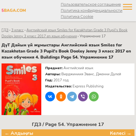
Пользовательское соглашение
5
BAGA.COM
Политика конфиденциальности
Политика Cookie
ГДЗ
›
3 класс
›
Английский язык Smiles for Kazakhstan Grade 3 Pupil's Book
Dooley Jenny 3 класс 2017 en язык обучения
›
Упражнение 17
ДүТ Дайын үй жұмыстары Английский язык Smiles for
Kazakhstan Grade 3 Pupil's Book Dooley Jenny 3 класс 2017 en
язык обучения 4. Buildings Page 54. Упражнение 17
Предмет:
Английский язык
Авторы:
Вирджиниия Эванс, Дженни Дулей
Год:
2017 год
Издательство:
Express Publishing
ГДЗ / Page 54. Упражнение 17
← Алдыңғы
Келесі →