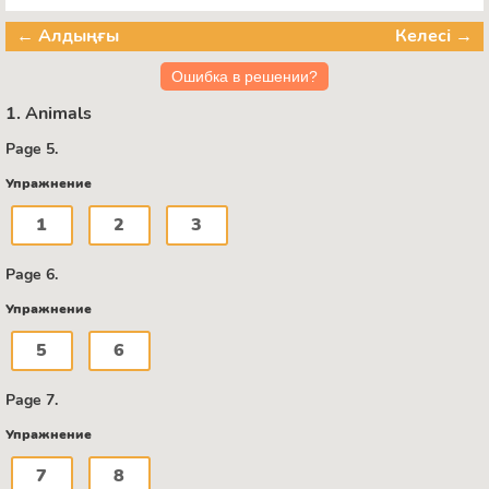
← Алдыңғы
Келесі →
Ошибка в решении?
1. Animals
Page 5.
Упражнение
1
2
3
Page 6.
Упражнение
5
6
Page 7.
Упражнение
7
8