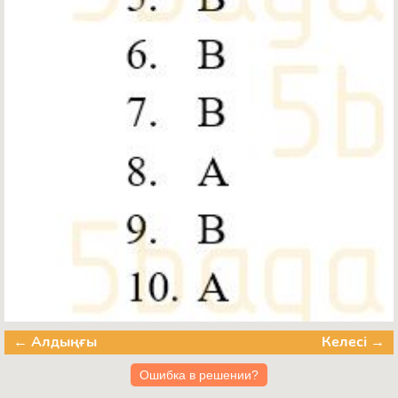
← Алдыңғы
Келесі →
Ошибка в решении?