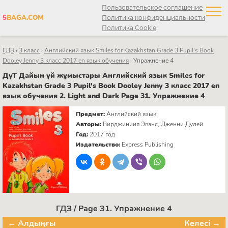
Пользовательское соглашение
5
BAGA.COM
Политика конфиденциальности
Политика Cookie
ГДЗ
›
3 класс
›
Английский язык Smiles for Kazakhstan Grade 3 Pupil's Book
Dooley Jenny 3 класс 2017 en язык обучения
›
Упражнение 4
ДүТ Дайын үй жұмыстары Английский язык Smiles for
Kazakhstan Grade 3 Pupil's Book Dooley Jenny 3 класс 2017 en
язык обучения 2. Light and Dark Page 31. Упражнение 4
Предмет:
Английский язык
Авторы:
Вирджиниия Эванс, Дженни Дулей
Год:
2017 год
Издательство:
Express Publishing
ГДЗ / Page 31. Упражнение 4
← Алдыңғы
Келесі →