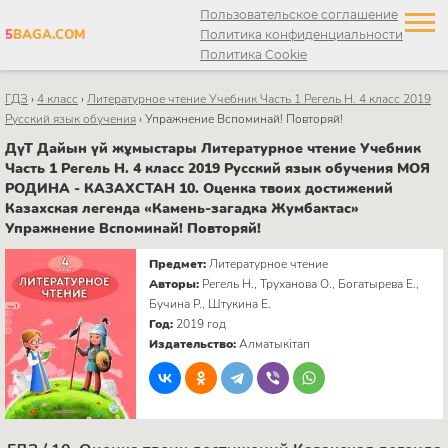
Пользовательское соглашение
5
BAGA.COM
Политика конфиденциальности
Политика Cookie
ГДЗ
›
4 класс
›
Литературное чтение Учебник Часть 1 Регель Н. 4 класс 2019
Русский язык обучения
›
Упражнение Вспоминай! Повторяй!
ДүТ Дайын үй жұмыстары Литературное чтение Учебник
Часть 1 Регель Н. 4 класс 2019 Русский язык обучения МОЯ
РОДИНА - КАЗАХСТАН 10. Оценка твоих достижений
Казахская легенда «Камень-загадка Жумбактас»
Упражнение Вспоминай! Повторяй!
Предмет:
Литературное чтение
Авторы:
Регель Н., Труханова О., Богатырева Е.,
Бучина Р., Штукина Е.
Год:
2019 год
Издательство:
Алматыкітап