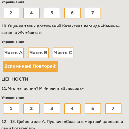
Упражнения
2
4
5
6
7
10. Оценка твоих достижений Казахская легенда «Камень-
загадка Жумбактас»
Упражнения
Часть А
Часть В
Часть C
Вспоминай! Повторяй!
ЦЕННОСТИ
11. Что мы ценим? Р. Киплинг «Заповедь»
Упражнения
1
2
3
4
5
7
12—13. Добро и зло А. Пушкин «Сказка о мёртвой царевне и
семи богатырях»