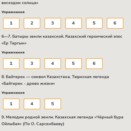
восходом солнца»
Упражнения
1
2
3
4
5
6
6—7. Батыры земли казахской. Казахский героический эпос
«Ер Таргын»
Упражнения
1
3
4
5
6
8. Байтерек — символ Казахстана. Тюркская легенда
«Байтерек - древо жизни»
Упражнения
1
4
5
9. Мелодии родной земли. Казахская легенда «Чёрный бура
Ойлыбая» (По О. Сарсенбаеву)