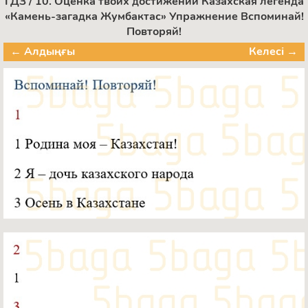
ГДЗ / 10. Оценка твоих достижений Казахская легенда
«Камень-загадка Жумбактас» Упражнение Вспоминай!
Повторяй!
← Алдыңғы
Келесі →