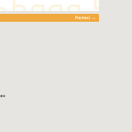
Келесі →
н»