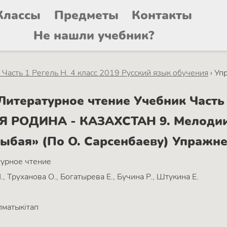
Классы
Предметы
Контакты
Не нашли учебник?
Часть 1 Регель Н. 4 класс 2019 Русский язык обучения
›
Уп
тературное чтение Учебник Часть 1
ОЯ РОДИНА - КАЗАХСТАН 9. Мелодии
ыбая» (По О. Сарсенбаеву) Упражне
урное чтение
., Труханова О., Богатырева Е., Бучина Р., Штукина Е.
матыкітап