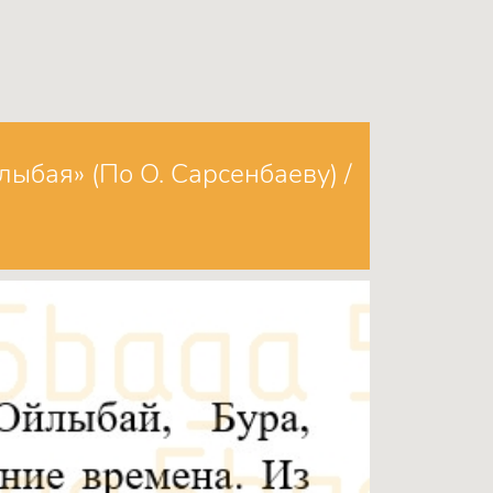
ыбая» (По О. Сарсенбаеву) /