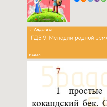
← Алдыңғы
ГДЗ 9. Мелодии родной земл
Келесі →