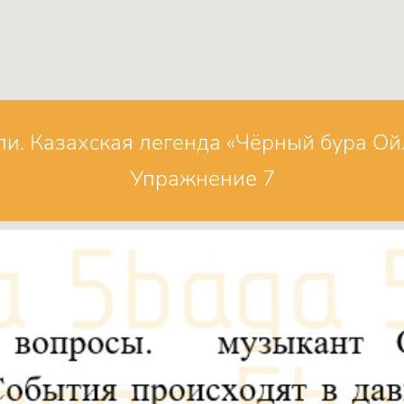
и. Казахская легенда «Чёрный бура Ойл
Упражнение 7