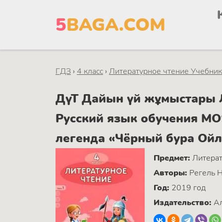
5
BAGA.COM
ГДЗ
›
4 класс
›
Литературное чтение Учебник 
ДүТ Дайын үй жұмыстары Ли
Русский язык обучения М
легенда «Чёрный бура Ойл
Предмет:
Литерат
Авторы:
Регель Н
Год:
2019 год
Издательство:
Ал