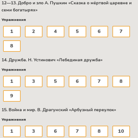
12—13. Добро и зло А. Пушкин «Сказка о мёртвой царевне и
семи богатырях»
Упражнения
1
2
4
5
6
7
8
14. Дружба. Н. Устинович «Лебединая дружба»
Упражнения
1
3
5
6
7
8
9
15. Война и мир. В. Драгунский «Арбузный переулок»
Упражнения
1
3
6
7
8
10