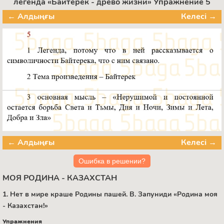
легенда «Байтерек - древо жизни» Упражнение 5
← Алдыңғы
Келесі →
← Алдыңғы
Келесі →
Ошибка в решении?
МОЯ РОДИНА - КАЗАХСТАН
1. Нет в мире краше Родины пашей. B. Запуниди «Родина моя
- Казахстан!»
Упражнения