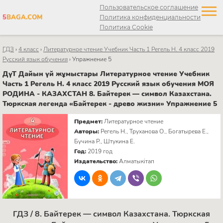
Пользовательское соглашение
5
BAGA.COM
Политика конфиденциальности
Политика Cookie
ГДЗ
›
4 класс
›
Литературное чтение Учебник Часть 1 Регель Н. 4 класс 2019
Русский язык обучения
›
Упражнение 5
ДүТ Дайын үй жұмыстары Литературное чтение Учебник
Часть 1 Регель Н. 4 класс 2019 Русский язык обучения МОЯ
РОДИНА - КАЗАХСТАН 8. Байтерек — символ Казахстана.
Тюркская легенда «Байтерек - древо жизни» Упражнение 5
Предмет:
Литературное чтение
Авторы:
Регель Н., Труханова О., Богатырева Е.,
Бучина Р., Штукина Е.
Год:
2019 год
Издательство:
Алматыкітап
ГДЗ / 8. Байтерек — символ Казахстана. Тюркская