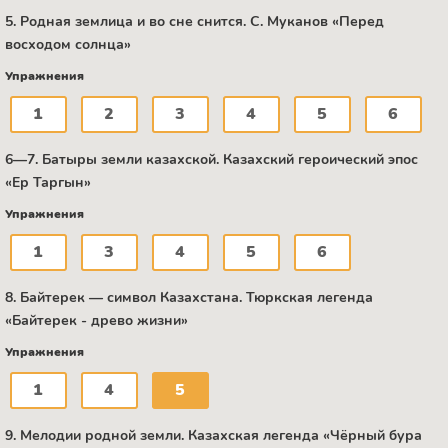
5. Родная землица и во сне снится. C. Муканов «Перед
восходом солнца»
Упражнения
1
2
3
4
5
6
6—7. Батыры земли казахской. Казахский героический эпос
«Ер Таргын»
Упражнения
1
3
4
5
6
8. Байтерек — символ Казахстана. Тюркская легенда
«Байтерек - древо жизни»
Упражнения
1
4
5
9. Мелодии родной земли. Казахская легенда «Чёрный бура