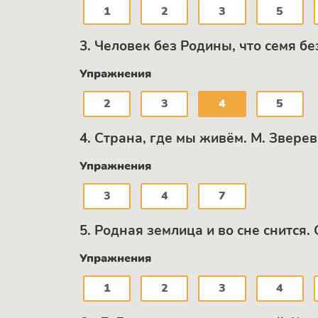
1
2
3
5
3. Человек без Родины, что семя бе
Упражнения
2
3
4
5
4. Страна, где мы живём. М. Звере
Упражнения
3
4
7
5. Родная землица и во сне снится
Упражнения
1
2
3
4