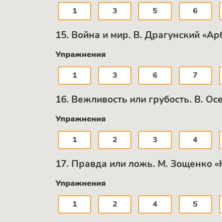
1
3
5
6
15. Война и мир. В. Драгунский «А
Упражнения
1
3
6
7
16. Вежливость или грубость. B. О
Упражнения
1
2
3
4
17. Правда или ложь. М. Зощенко «
Упражнения
1
2
4
5