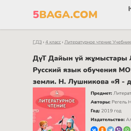
5
BAGA.COM
ГДЗ
›
4 класс
›
Литературное чтение Учебник 
ДүТ Дайын үй жұмыстары Ли
Русский язык обучения МО
земли. Н. Лушникова «Я - 
Предмет:
Литерат
Авторы:
Регель Н
Год:
2019 год
Издательство:
Ал