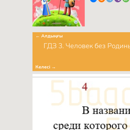
← Алдыңғы
ГДЗ 3. Человек без Родины
Келесі →