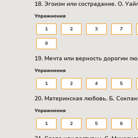
18. Эгоизм или сострадание. О. Уа
Упражнения
1
2
3
7
9
19. Мечта или верность дорогим л
Упражнения
1
2
4
5
20. Материнская любовь. Б. Сокпа
Упражнения
1
2
5
6