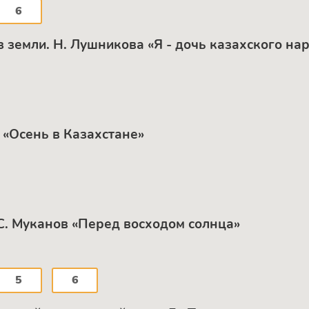
6
з земли. Н. Лушникова «Я - дочь казахского на
в «Осень в Казахстане»
. C. Муканов «Перед восходом солнца»
5
6