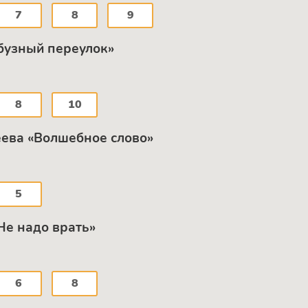
7
8
9
рбузный переулок»
8
10
сеева «Волшебное слово»
5
Не надо врать»
6
8