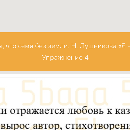
, что семя без земли. Н. Лушникова «Я -
Упражнение 4