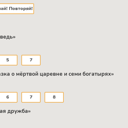
ай! Повторяй!
оведь»
5
7
азка о мёртвой царевне и семи богатырях»
6
7
8
ная дружба»