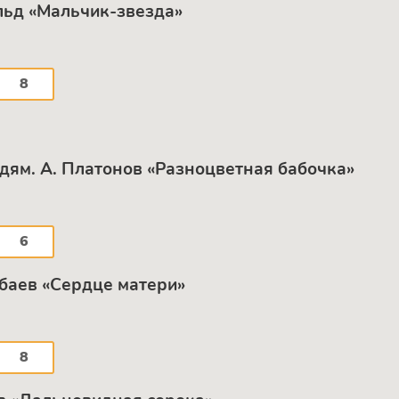
йльд «Мальчик-звезда»
8
юдям. А. Платонов «Разноцветная бабочка»
6
кбаев «Сердце матери»
8