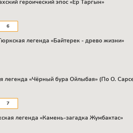
ахский героический эпос «Ер Таргын»
6
 Тюркская легенда «Байтерек - древо жизни»
ая легенда «Чёрный бура Ойлыбая» (По О. Сарс
7
хская легенда «Камень-загадка Жумбактас»