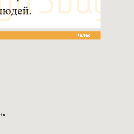
Келесі →
н»