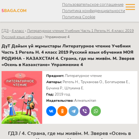
Пользовательское соглашение
5
BAGA.COM
Политика конфиденциальности
Политика Cookie
ГДЗ
›
4 класс
›
Литературное чтение Учебник Часть 1 Регель Н. 4 класс 2019
Русский язык обучения
›
Упражнение 4
ДүТ Дайын үй жұмыстары Литературное чтение Учебник
Часть 1 Регель Н. 4 класс 2019 Русский язык обучения МОЯ
РОДИНА - КАЗАХСТАН 4. Страна, где мы живём. М. Зверев
«Осень в Казахстане» Упражнение 4
Предмет:
Литературное чтение
Авторы:
Регель Н., Труханова О., Богатырева Е.,
Бучина Р., Штукина Е.
Год:
2019 год
Издательство:
Алматыкітап
ГДЗ / 4. Страна, где мы живём. М. Зверев «Осень в