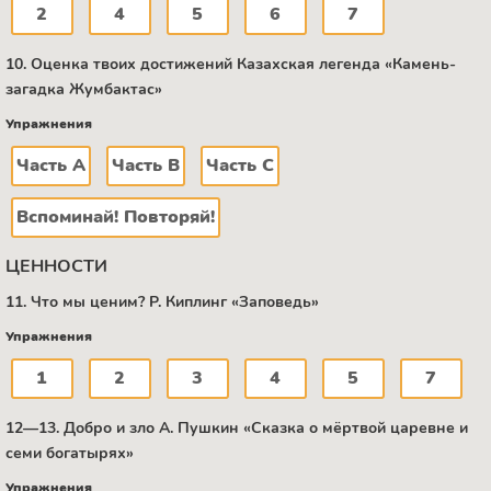
2
4
5
6
7
10. Оценка твоих достижений Казахская легенда «Камень-
загадка Жумбактас»
Упражнения
Часть А
Часть В
Часть C
Вспоминай! Повторяй!
ЦЕННОСТИ
11. Что мы ценим? Р. Киплинг «Заповедь»
Упражнения
1
2
3
4
5
7
12—13. Добро и зло А. Пушкин «Сказка о мёртвой царевне и
семи богатырях»
Упражнения