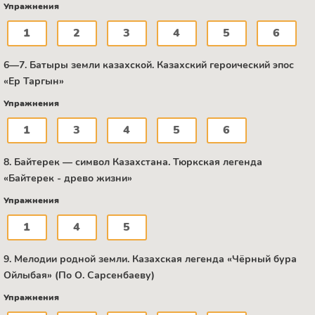
Упражнения
1
2
3
4
5
6
6—7. Батыры земли казахской. Казахский героический эпос
«Ер Таргын»
Упражнения
1
3
4
5
6
8. Байтерек — символ Казахстана. Тюркская легенда
«Байтерек - древо жизни»
Упражнения
1
4
5
9. Мелодии родной земли. Казахская легенда «Чёрный бура
Ойлыбая» (По О. Сарсенбаеву)
Упражнения