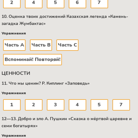
2
4
5
6
7
10. Оценка твоих достижений Казахская легенда «Камень-
загадка Жумбактас»
Упражнения
Часть А
Часть В
Часть C
Вспоминай! Повторяй!
ЦЕННОСТИ
11. Что мы ценим? Р. Киплинг «Заповедь»
Упражнения
1
2
3
4
5
7
12—13. Добро и зло А. Пушкин «Сказка о мёртвой царевне и
семи богатырях»
Упражнения