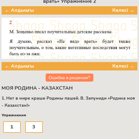
врать» Упражнение 2
← Алдыңғы
Келесі →
← Алдыңғы
Келесі →
Ошибка в решении?
МОЯ РОДИНА - КАЗАХСТАН
1. Нет в мире краше Родины пашей. B. Запуниди «Родина моя
- Казахстан!»
Упражнения
1
3