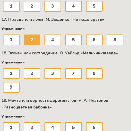
1
2
3
4
5
17. Правда или ложь. М. Зощенко «Не надо врать»
Упражнения
1
2
4
5
6
8
18. Эгоизм или сострадание. О. Уайльд «Мальчик-звезда»
Упражнения
1
2
3
7
8
9
19. Мечта или верность дорогим людям. А. Платонов
«Разноцветная бабочка»
Упражнения
1
2
4
5
6