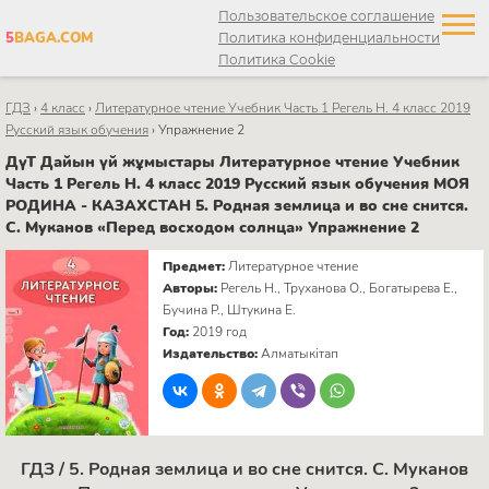
Пользовательское соглашение
5
BAGA.COM
Политика конфиденциальности
Политика Cookie
ГДЗ
›
4 класс
›
Литературное чтение Учебник Часть 1 Регель Н. 4 класс 2019
Русский язык обучения
›
Упражнение 2
ДүТ Дайын үй жұмыстары Литературное чтение Учебник
Часть 1 Регель Н. 4 класс 2019 Русский язык обучения МОЯ
РОДИНА - КАЗАХСТАН 5. Родная землица и во сне снится.
C. Муканов «Перед восходом солнца» Упражнение 2
Предмет:
Литературное чтение
Авторы:
Регель Н., Труханова О., Богатырева Е.,
Бучина Р., Штукина Е.
Год:
2019 год
Издательство:
Алматыкітап
ГДЗ / 5. Родная землица и во сне снится. C. Муканов