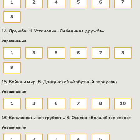
1
2
4
5
6
7
8
14. Дружба. Н. Устинович «Лебединая дружба»
Упражнения
1
3
5
6
7
8
9
15. Война и мир. В. Драгунский «Арбузный переулок»
Упражнения
1
3
6
7
8
10
16. Вежливость или грубость. B. Осеева «Волшебное слово»
Упражнения
1
2
3
4
5