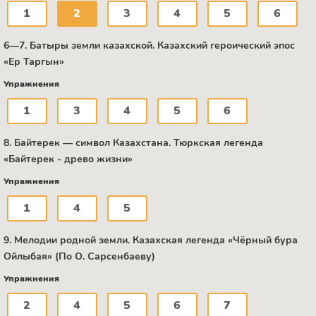
1
2
3
4
5
6
6—7. Батыры земли казахской. Казахский героический эпос
«Ер Таргын»
Упражнения
1
3
4
5
6
8. Байтерек — символ Казахстана. Тюркская легенда
«Байтерек - древо жизни»
Упражнения
1
4
5
9. Мелодии родной земли. Казахская легенда «Чёрный бура
Ойлыбая» (По О. Сарсенбаеву)
Упражнения
2
4
5
6
7