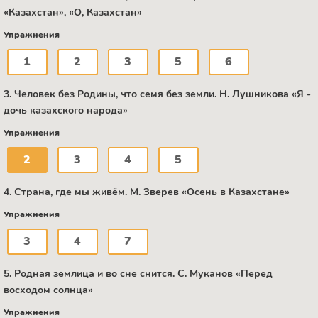
«Казахстан», «О, Казахстан»
Упражнения
1
2
3
5
6
3. Человек без Родины, что семя без земли. Н. Лушникова «Я -
дочь казахского народа»
Упражнения
2
3
4
5
4. Страна, где мы живём. М. Зверев «Осень в Казахстане»
Упражнения
3
4
7
5. Родная землица и во сне снится. C. Муканов «Перед
восходом солнца»
Упражнения