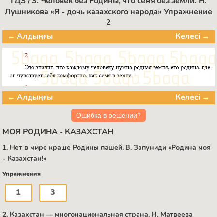
ГДЗ / 3. Человек без Родины, что семя без земли. Н.
Лушникова «Я - дочь казахского народа» Упражнение
2
← Алдыңғы
Келесі →
← Алдыңғы
Келесі →
Ошибка в решении?
МОЯ РОДИНА - КАЗАХСТАН
1. Нет в мире краше Родины пашей. B. Запуниди «Родина моя
- Казахстан!»
Упражнения
1
3
2. Казахстан — многонациональная страна. Н. Матвеева