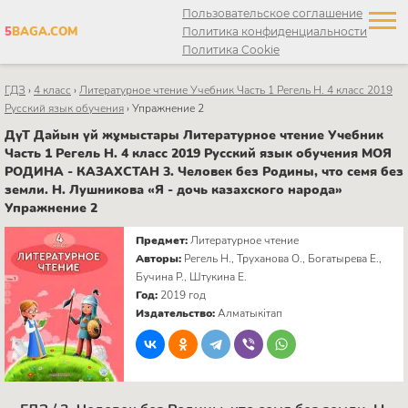
Пользовательское соглашение
5
BAGA.COM
Политика конфиденциальности
Политика Cookie
ГДЗ
›
4 класс
›
Литературное чтение Учебник Часть 1 Регель Н. 4 класс 2019
Русский язык обучения
›
Упражнение 2
ДүТ Дайын үй жұмыстары Литературное чтение Учебник
Часть 1 Регель Н. 4 класс 2019 Русский язык обучения МОЯ
РОДИНА - КАЗАХСТАН 3. Человек без Родины, что семя без
земли. Н. Лушникова «Я - дочь казахского народа»
Упражнение 2
Предмет:
Литературное чтение
Авторы:
Регель Н., Труханова О., Богатырева Е.,
Бучина Р., Штукина Е.
Год:
2019 год
Издательство:
Алматыкітап