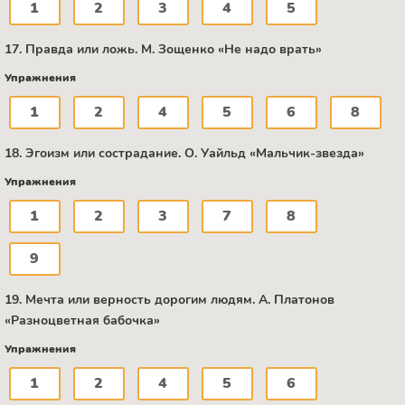
1
2
3
4
5
17. Правда или ложь. М. Зощенко «Не надо врать»
Упражнения
1
2
4
5
6
8
18. Эгоизм или сострадание. О. Уайльд «Мальчик-звезда»
Упражнения
1
2
3
7
8
9
19. Мечта или верность дорогим людям. А. Платонов
«Разноцветная бабочка»
Упражнения
1
2
4
5
6