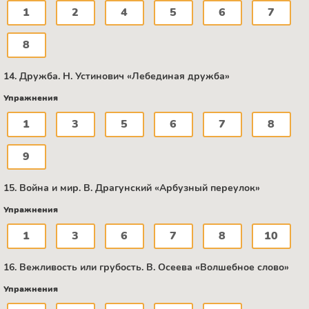
1
2
4
5
6
7
8
14. Дружба. Н. Устинович «Лебединая дружба»
Упражнения
1
3
5
6
7
8
9
15. Война и мир. В. Драгунский «Арбузный переулок»
Упражнения
1
3
6
7
8
10
16. Вежливость или грубость. B. Осеева «Волшебное слово»
Упражнения