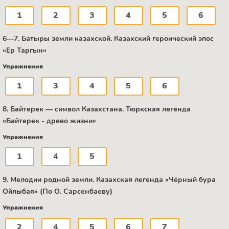
1
2
3
4
5
6
6—7. Батыры земли казахской. Казахский героический эпос
«Ер Таргын»
Упражнения
1
3
4
5
6
8. Байтерек — символ Казахстана. Тюркская легенда
«Байтерек - древо жизни»
Упражнения
1
4
5
9. Мелодии родной земли. Казахская легенда «Чёрный бура
Ойлыбая» (По О. Сарсенбаеву)
Упражнения
2
4
5
6
7