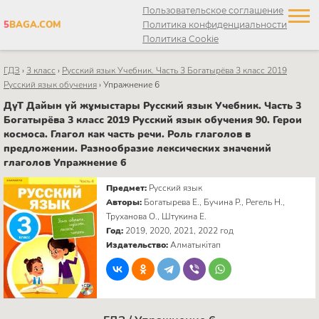
Пользовательское соглашение
5
BAGA.COM
Политика конфиденциальности
Политика Cookie
ГДЗ
›
3 класс
›
Русский язык Учебник. Часть 3 Богатырёва 3 класс 2019
Русский язык обучения
›
Упражнение 6
ДүТ Дайын үй жұмыстары Русский язык Учебник. Часть 3
Богатырёва 3 класс 2019 Русский язык обучения 90. Герои
космоса. Глагол как часть речи. Роль глаголов в
предложении. Разнообразие лексических значений
глаголов Упражнение 6
Предмет:
Русский язык
Авторы:
Богатырева Е., Бучина Р., Регель Н.,
Труханова О., Штукина Е.
Год:
2019, 2020, 2021, 2022 год
Издательство:
Алматыкітап