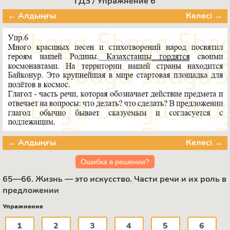
ГДЗ / Упражнение 6
← Алдыңғы
Келесі →
← Алдыңғы
Келесі →
Ошибка в решении?
65—66. Жизнь — это искусство. Части речи и их роль в
предложении
Упражнение
1
2
3
4
5
6