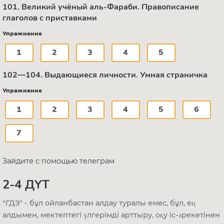
101. Великий учёный аль-Фараби. Правописание
глаголов с приставками
Упражнение
1
2
3
4
5
102—104. Выдающиеся личности. Умная страничка
Упражнение
1
2
3
4
5
6
7
Зайдите с помощью телеграм
2-4 ДҮТ
"ГДЗ" - бұл ойланбастан алдау туралы емес, бұл, ең
алдымен, мектептегі үлгерімді арттыру, оқу іс-әрекетінен