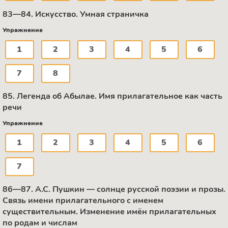
83—84. Искусство. Умная страничка
Упражнение
1
2
3
4
5
6
7
8
85. Легенда об Абылае. Имя прилагательное как часть
речи
Упражнение
1
2
3
4
5
6
7
86—87. А.С. Пушкин — солнце русской поэзии и прозы.
Связь имени прилагательного с именем
существительным. Изменение имён прилагательных
по родам и числам