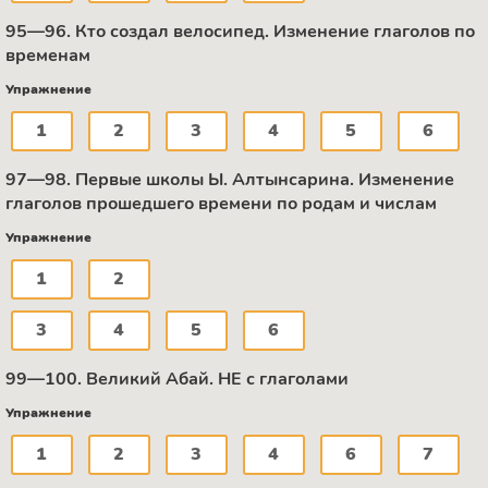
95—96. Кто создал велосипед. Изменение глаголов по
временам
Упражнение
1
2
3
4
5
6
97—98. Первые школы Ы. Алтынсарина. Изменение
глаголов прошедшего времени по родам и числам
Упражнение
1
2
3
4
5
6
99—100. Великий Абай. НЕ с глаголами
Упражнение
1
2
3
4
6
7