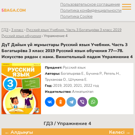
Пользовательское соглашение
5
BAGA.COM
Политика конфиденциальности
Политика Cookie
ГДЗ
›
3 класс
›
Русский язык Учебник. Часть 3 Богатырёва 3 класс 2019
Русский язык обучения
›
Упражнение 4
ДүТ Дайын үй жұмыстары Русский язык Учебник. Часть 3
Богатырёва 3 класс 2019 Русский язык обучения 77—78.
Искусство рядом с нами. Винительный падеж Упражнение 4
Предмет:
Русский язык
Авторы:
Богатырева Е., Бучина Р., Регель Н.,
Труханова О., Штукина Е.
Год:
2019, 2020, 2021, 2022 год
Издательство:
Алматыкітап
ГДЗ / Упражнение 4
← Алдыңғы
Келесі →