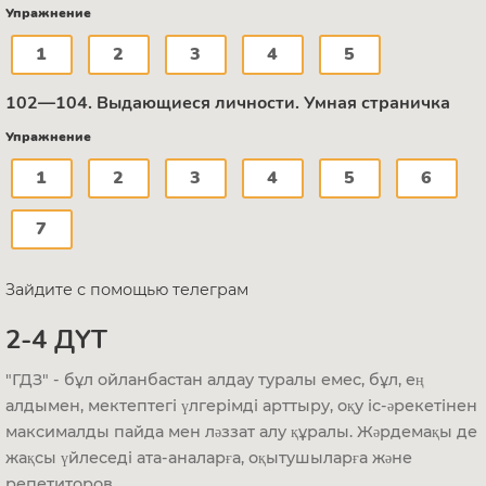
Упражнение
1
2
3
4
5
102—104. Выдающиеся личности. Умная страничка
Упражнение
1
2
3
4
5
6
7
Зайдите с помощью телеграм
2-4 ДҮТ
"ГДЗ" - бұл ойланбастан алдау туралы емес, бұл, ең
алдымен, мектептегі үлгерімді арттыру, оқу іс-әрекетінен
максималды пайда мен ләззат алу құралы. Жәрдемақы де
жақсы үйлеседі ата-аналарға, оқытушыларға және
репетиторов.