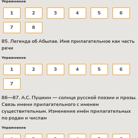
Упражнение
1
2
3
4
5
6
7
8
85. Легенда об Абылае. Имя прилагательное как часть
речи
Упражнение
1
2
3
4
5
6
7
86—87. А.С. Пушкин — солнце русской поэзии и прозы.
Связь имени прилагательного с именем
существительным. Изменение имён прилагательных
по родам и числам
Упражнение