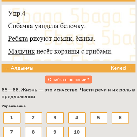
← Алдыңғы
Келесі →
Ошибка в решении?
65—66. Жизнь — это искусство. Части речи и их роль в
предложении
Упражнение
1
2
3
4
5
6
7
8
9
10