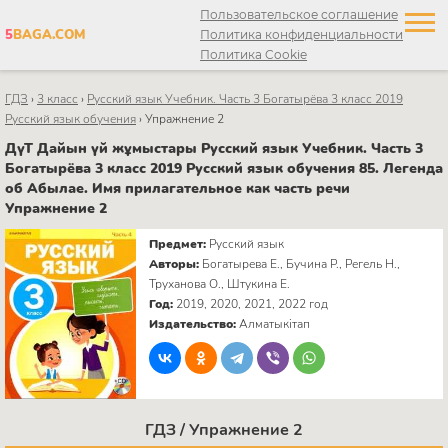
Пользовательское соглашение
5
BAGA.COM
Политика конфиденциальности
Политика Cookie
ГДЗ
›
3 класс
›
Русский язык Учебник. Часть 3 Богатырёва 3 класс 2019
Русский язык обучения
›
Упражнение 2
ДүТ Дайын үй жұмыстары Русский язык Учебник. Часть 3
Богатырёва 3 класс 2019 Русский язык обучения 85. Легенда
об Абылае. Имя прилагательное как часть речи
Упражнение 2
Предмет:
Русский язык
Авторы:
Богатырева Е., Бучина Р., Регель Н.,
Труханова О., Штукина Е.
Год:
2019, 2020, 2021, 2022 год
Издательство:
Алматыкітап
ГДЗ / Упражнение 2