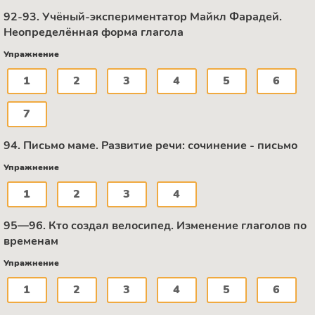
92-93. Учёный-экспериментатор Майкл Фарадей.
Неопределённая форма глагола
Упражнение
1
2
3
4
5
6
7
94. Письмо маме. Развитие речи: сочинение - письмо
Упражнение
1
2
3
4
95—96. Кто создал велосипед. Изменение глаголов по
временам
Упражнение
1
2
3
4
5
6