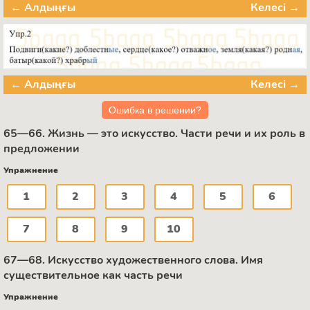
← Алдыңғы
Келесі →
← Алдыңғы
Келесі →
Ошибка в решении?
65—66. Жизнь — это искусство. Части речи и их роль в
предложении
Упражнение
1
2
3
4
5
6
7
8
9
10
67—68. Искусство художественного слова. Имя
существительное как часть речи
Упражнение