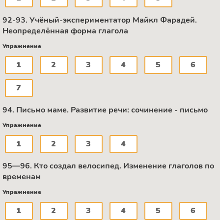
92-93. Учёный-экспериментатор Майкл Фарадей.
Неопределённая форма глагола
Упражнение
1
2
3
4
5
6
7
94. Письмо маме. Развитие речи: сочинение - письмо
Упражнение
1
2
3
4
95—96. Кто создал велосипед. Изменение глаголов по
временам
Упражнение
1
2
3
4
5
6