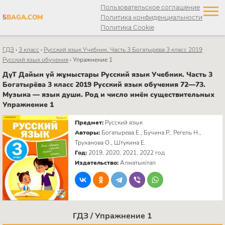
Пользовательское соглашение
5
BAGA.COM
Политика конфиденциальности
Политика Cookie
ГДЗ
›
3 класс
›
Русский язык Учебник. Часть 3 Богатырёва 3 класс 2019
Русский язык обучения
›
Упражнение 1
ДүТ Дайын үй жұмыстары Русский язык Учебник. Часть 3
Богатырёва 3 класс 2019 Русский язык обучения 72—73.
Музыка — язык души. Род и число имён существительных
Упражнение 1
Предмет:
Русский язык
Авторы:
Богатырева Е., Бучина Р., Регель Н.,
Труханова О., Штукина Е.
Год:
2019, 2020, 2021, 2022 год
Издательство:
Алматыкітап
ГДЗ / Упражнение 1