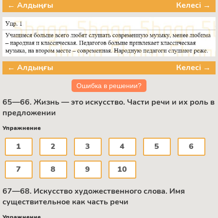
← Алдыңғы
Келесі →
← Алдыңғы
Келесі →
Ошибка в решении?
65—66. Жизнь — это искусство. Части речи и их роль в
предложении
Упражнение
1
2
3
4
5
6
7
8
9
10
67—68. Искусство художественного слова. Имя
существительное как часть речи
Упражнение