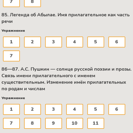
7
8
85. Легенда об Абылае. Имя прилагательное как часть
речи
Упражнение
1
2
3
4
5
6
7
86—87. А.С. Пушкин — солнце русской поэзии и прозы.
Связь имени прилагательного с именем
существительным. Изменение имён прилагательных
по родам и числам
Упражнение
1
2
3
4
5
6
7
8
9
10
11