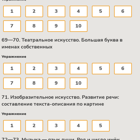
1
2
3
4
5
6
7
8
9
10
69—70. Театральное искусство. Большая буква в
именах собственных
Упражнение
1
2
3
4
5
6
7
8
9
10
71. Изобразительное искусство. Развитие речи:
составление текста-описания по картине
Упражнение
1
2
3
4
5
72—73. Музыка — язык души. Род и число имён