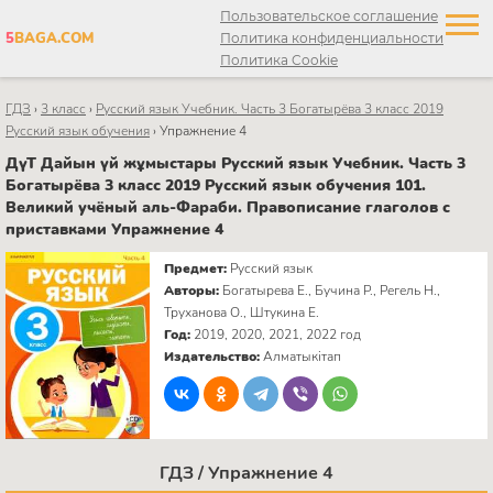
Пользовательское соглашение
5
BAGA.COM
Политика конфиденциальности
Политика Cookie
ГДЗ
›
3 класс
›
Русский язык Учебник. Часть 3 Богатырёва 3 класс 2019
Русский язык обучения
›
Упражнение 4
ДүТ Дайын үй жұмыстары Русский язык Учебник. Часть 3
Богатырёва 3 класс 2019 Русский язык обучения 101.
Великий учёный аль-Фараби. Правописание глаголов с
приставками Упражнение 4
Предмет:
Русский язык
Авторы:
Богатырева Е., Бучина Р., Регель Н.,
Труханова О., Штукина Е.
Год:
2019, 2020, 2021, 2022 год
Издательство:
Алматыкітап
ГДЗ / Упражнение 4