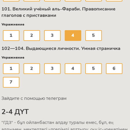
101. Великий учёный аль-Фараби. Правописание
глаголов с приставками
Упражнение
1
2
3
4
5
102—104. Выдающиеся личности. Умная страничка
Упражнение
1
2
3
4
5
6
7
Зайдите с помощью телеграм
2-4 ДҮТ
"ГДЗ" - бұл ойланбастан алдау туралы емес, бұл, ең
алдымен, мектептегі үлгерімді арттыру, оқу іс-әрекетінен