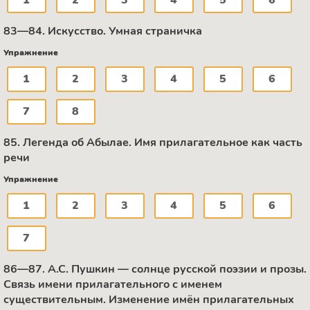
1
2
3
4
5
6
83—84. Искусство. Умная страничка
Упражнение
1
2
3
4
5
6
7
8
85. Легенда об Абылае. Имя прилагательное как часть
речи
Упражнение
1
2
3
4
5
6
7
86—87. А.С. Пушкин — солнце русской поэзии и прозы.
Связь имени прилагательного с именем
существительным. Изменение имён прилагательных