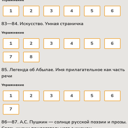
1
2
3
4
5
6
83—84. Искусство. Умная страничка
Упражнение
1
2
3
4
5
6
7
8
85. Легенда об Абылае. Имя прилагательное как часть
речи
Упражнение
1
2
3
4
5
6
7
86—87. А.С. Пушкин — солнце русской поэзии и прозы.