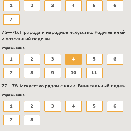
1
2
3
4
5
6
7
75—76. Природа и народное искусство. Родительный
и дательный падежи
Упражнение
1
2
3
4
5
6
7
8
9
10
11
77—78. Искусство рядом с нами. Винительный падеж
Упражнение
1
2
3
4
5
6
7
8