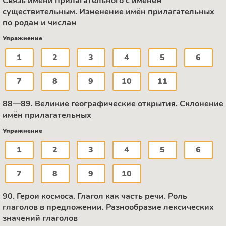
Связь имени прилагательного с именем
существительным. Изменение имён прилагательных
по родам и числам
Упражнение
1
2
3
4
5
6
7
8
9
10
11
88—89. Великие географические открытия. Склонение
имён прилагательных
Упражнение
1
2
3
4
5
6
7
8
9
10
90. Герои космоса. Глагол как часть речи. Роль
глаголов в предложении. Разнообразие лексических
значений глаголов