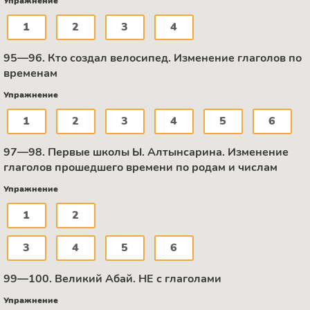
Упражнение
1
2
3
4
95—96. Кто создал велосипед. Изменение глаголов по
временам
Упражнение
1
2
3
4
5
6
97—98. Первые школы Ы. Алтынсарина. Изменение
глаголов прошедшего времени по родам и числам
Упражнение
1
2
3
4
5
6
99—100. Великий Абай. НЕ с глаголами
Упражнение