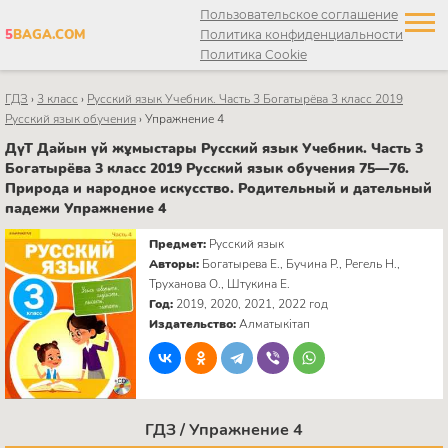
Пользовательское соглашение
5
BAGA.COM
Политика конфиденциальности
Политика Cookie
ГДЗ
›
3 класс
›
Русский язык Учебник. Часть 3 Богатырёва 3 класс 2019
Русский язык обучения
›
Упражнение 4
ДүТ Дайын үй жұмыстары Русский язык Учебник. Часть 3
Богатырёва 3 класс 2019 Русский язык обучения 75—76.
Природа и народное искусство. Родительный и дательный
падежи Упражнение 4
Предмет:
Русский язык
Авторы:
Богатырева Е., Бучина Р., Регель Н.,
Труханова О., Штукина Е.
Год:
2019, 2020, 2021, 2022 год
Издательство:
Алматыкітап
ГДЗ / Упражнение 4