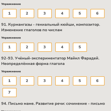
Упражнение
1
2
3
4
5
6
91. Курмангазы - гениальный кюйши, композитор.
Изменение глаголов по числам
Упражнение
1
2
3
4
5
92-93. Учёный-экспериментатор Майкл Фарадей.
Неопределённая форма глагола
Упражнение
1
2
3
4
5
6
7
94. Письмо маме. Развитие речи: сочинение - письмо