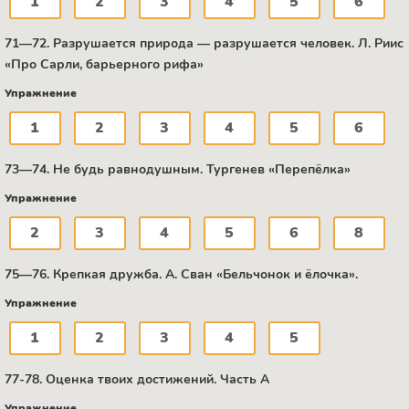
1
2
3
4
5
6
71—72. Разрушается природа — разрушается человек. Л. Риис
«Про Сарли, барьерного рифа»
Упражнение
1
2
3
4
5
6
73—74. Не будь равнодушным. Тургенев «Перепёлка»
Упражнение
2
3
4
5
6
8
75—76. Крепкая дружба. А. Сван «Бельчонок и ёлочка».
Упражнение
1
2
3
4
5
77-78. Оценка твоих достижений. Часть А
Упражнение