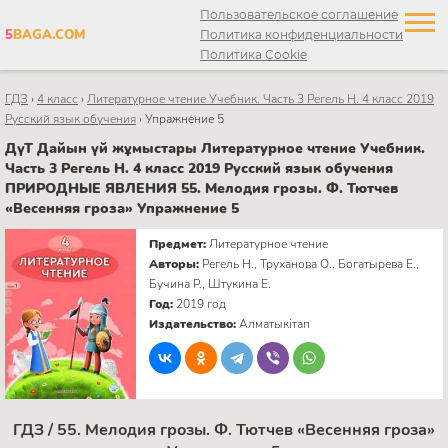
Пользовательское соглашение
5
BAGA.COM
Политика конфиденциальности
Политика Cookie
ГДЗ
›
4 класс
›
Литературное чтение Учебник. Часть 3 Регель Н. 4 класс 2019
Русский язык обучения
›
Упражнение 5
ДүТ Дайын үй жұмыстары Литературное чтение Учебник.
Часть 3 Регель Н. 4 класс 2019 Русский язык обучения
ПРИРОДНЫЕ ЯВЛЕНИЯ 55. Мелодия грозы. Ф. Тютчев
«Весенняя гроза» Упражнение 5
Предмет:
Литературное чтение
Авторы:
Регель Н., Труханова О., Богатырева Е.,
Бучина Р., Штукина Е.
Год:
2019 год
Издательство:
Алматыкітап
ГДЗ / 55. Мелодия грозы. Ф. Тютчев «Весенняя гроза»