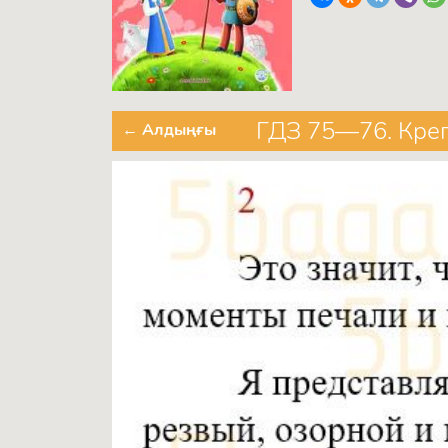
ГДЗ 75—76. Креп
← Алдыңғы