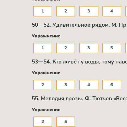
1
2
3
4
50—52. Удивительное рядом. М. Пр
Упражнение
1
2
3
5
53—54. Кто живёт у воды, тому нав
Упражнение
2
3
4
6
55. Мелодия грозы. Ф. Тютчев «Вес
Упражнение
2
5