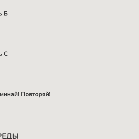
ь Б
ь С
оминай! Повторяй!
РЕДЫ