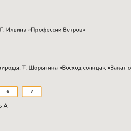
 Г. Ильина «Профессии Ветров»
ироды. Т. Шорыгина «Восход солнца», «Закат с
6
7
ь А