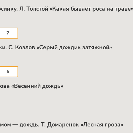
инку. Л. Толстой «Какая бывает роса на траве»,
7
бки. С. Козлов «Серый дождик затяжной»
5
рова «Весенний дождь»
ромом — дождь. Т. Домаренок «Лесная гроза»