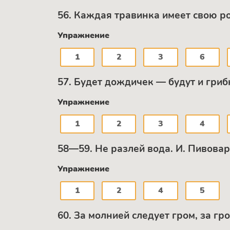
56. Каждая травинка имеет свою рос
Упражнение
1
2
3
6
57. Будет дождичек — будут и гри
Упражнение
1
2
3
4
58—59. Не разлей вода. И. Пивова
Упражнение
1
2
4
5
60. За молнией следует гром, за г