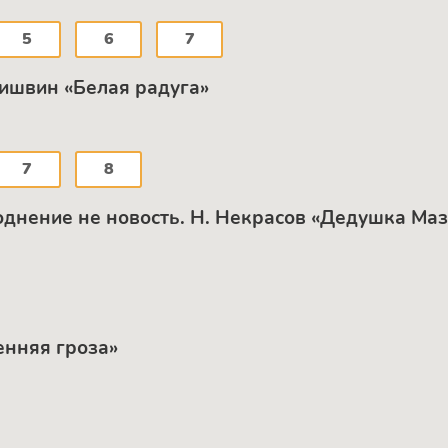
5
6
7
ишвин «Белая радуга»
7
8
однение не новость. Н. Некрасов «Дедушка Маз
енняя гроза»