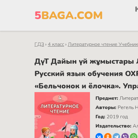
5
BAGA.COM
ГДЗ
›
4 класс
›
Литературное чтение Учебник.
ДүТ Дайын үй жұмыстары Ли
Русский язык обучения 
«Бельчонок и ёлочка». Уп
Предмет:
Литерат
Авторы:
Регель Н
Год:
2019 год
Издательство:
Ал