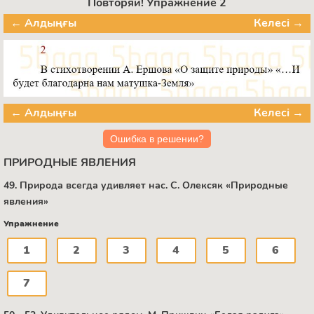
Повторяй! Упражнение 2
← Алдыңғы
Келесі →
← Алдыңғы
Келесі →
Ошибка в решении?
ПРИРОДНЫЕ ЯВЛЕНИЯ
49. Природа всегда удивляет нас. С. Олексяк «Природные
явления»
Упражнение
1
2
3
4
5
6
7