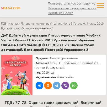
Пользовательское соглашение
5
BAGA.COM
Политика конфиденциальности
Политика Cookie
ГДЗ
›
4 класс
›
Литературное чтение Учебник. Часть 3 Регель Н. 4 класс 2019
Русский язык обучения
›
Упражнение 2
ДүТ Дайын үй жұмыстары Литературное чтение Учебник.
Часть 3 Регель Н. 4 класс 2019 Русский язык обучения
ОХРАНА ОКРУЖАЮЩЕЙ СРЕДЫ 77-78. Оценка твоих
достижений. Вспоминай! Повторяй! Упражнение 2
Предмет:
Литературное чтение
Авторы:
Регель Н., Труханова О., Богатырева Е.,
Бучина Р., Штукина Е.
Год:
2019 год
Издательство:
Алматыкітап
ГДЗ / 77-78. Оценка твоих достижений. Вспоминай!