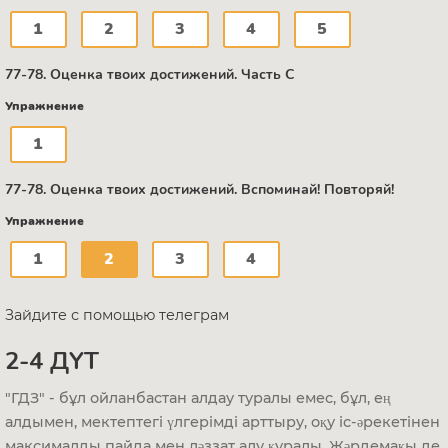
1
2
3
4
5
77-78. Оценка твоих достижений. Часть С
Упражнение
1
77-78. Оценка твоих достижений. Вспоминай! Повторяй!
Упражнение
1
2
3
4
Зайдите с помощью телеграм
2-4 ДҮТ
"ГДЗ" - бұл ойланбастан алдау туралы емес, бұл, ең
алдымен, мектептегі үлгерімді арттыру, оқу іс-әрекетінен
максималды пайда мен ләззат алу құралы. Жәрдемақы де