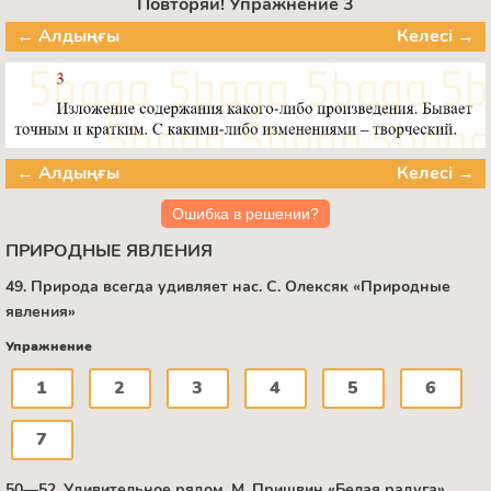
Повторяй! Упражнение 3
← Алдыңғы
Келесі →
← Алдыңғы
Келесі →
Ошибка в решении?
ПРИРОДНЫЕ ЯВЛЕНИЯ
49. Природа всегда удивляет нас. С. Олексяк «Природные
явления»
Упражнение
1
2
3
4
5
6
7
50—52. Удивительное рядом. М. Пришвин «Белая радуга»