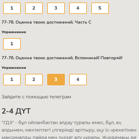
1
2
3
4
5
77-78. Оценка твоих достижений. Часть С
Упражнение
1
77-78. Оценка твоих достижений. Вспоминай! Повторяй!
Упражнение
1
2
3
4
Зайдите с помощью телеграм
2-4 ДҮТ
"ГДЗ" - бұл ойланбастан алдау туралы емес, бұл, ең
алдымен, мектептегі үлгерімді арттыру, оқу іс-әрекетінен
максималды пайда мен ләззат алу құралы. Жәрдемақы де