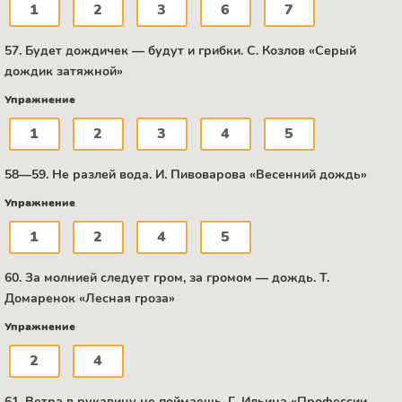
1
2
3
6
7
57. Будет дождичек — будут и грибки. С. Козлов «Серый
дождик затяжной»
Упражнение
1
2
3
4
5
58—59. Не разлей вода. И. Пивоварова «Весенний дождь»
Упражнение
1
2
4
5
60. За молнией следует гром, за громом — дождь. Т.
Домаренок «Лесная гроза»
Упражнение
2
4
61. Ветра в рукавицу не поймаешь. Г. Ильина «Профессии