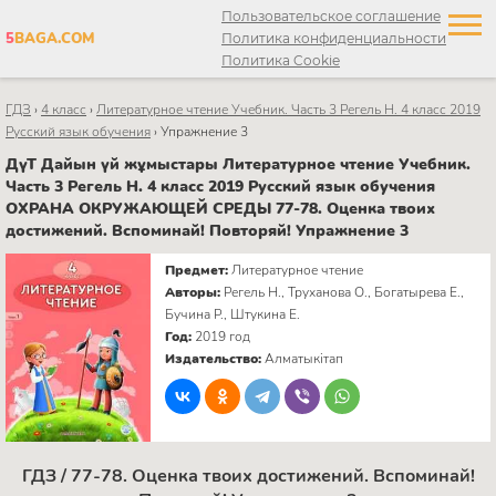
Пользовательское соглашение
5
BAGA.COM
Политика конфиденциальности
Политика Cookie
ГДЗ
›
4 класс
›
Литературное чтение Учебник. Часть 3 Регель Н. 4 класс 2019
Русский язык обучения
›
Упражнение 3
ДүТ Дайын үй жұмыстары Литературное чтение Учебник.
Часть 3 Регель Н. 4 класс 2019 Русский язык обучения
ОХРАНА ОКРУЖАЮЩЕЙ СРЕДЫ 77-78. Оценка твоих
достижений. Вспоминай! Повторяй! Упражнение 3
Предмет:
Литературное чтение
Авторы:
Регель Н., Труханова О., Богатырева Е.,
Бучина Р., Штукина Е.
Год:
2019 год
Издательство:
Алматыкітап
ГДЗ / 77-78. Оценка твоих достижений. Вспоминай!