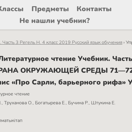
Классы
Предметы
Контакты
Не нашли учебник?
 Часть 3 Регель Н. 4 класс 2019 Русский язык обучения
›
Уп
тературное чтение Учебник. Часть 
ОХРАНА ОКРУЖАЮЩЕЙ СРЕДЫ 71—72.
Риис «Про Сарли, барьерного рифа» 
урное чтение
., Труханова О., Богатырева Е., Бучина Р., Штукина Е.
матыкітап