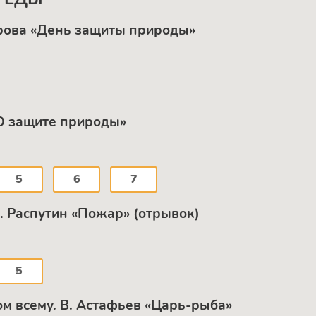
арова «День защиты природы»
«О защите природы»
5
6
7
. Распутин «Пожар» (отрывок)
5
м всему. B. Астафьев «Царь-рыба»