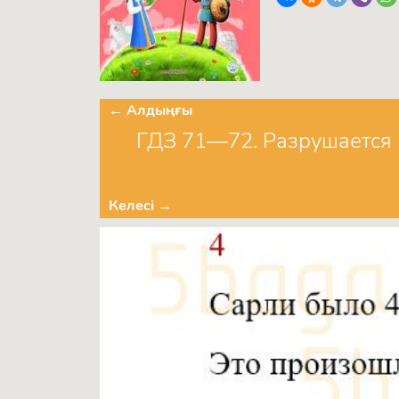
← Алдыңғы
ГДЗ 71—72. Разрушается 
Келесі →