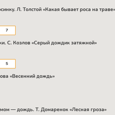
инку. Л. Толстой «Какая бывает роса на траве»,
7
бки. С. Козлов «Серый дождик затяжной»
5
рова «Весенний дождь»
ромом — дождь. Т. Домаренок «Лесная гроза»