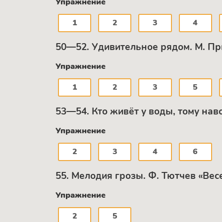
Упражнение
1
2
3
4
50—52. Удивительное рядом. М. Пр
Упражнение
1
2
3
5
53—54. Кто живёт у воды, тому нав
Упражнение
2
3
4
6
55. Мелодия грозы. Ф. Тютчев «Вес
Упражнение
2
5