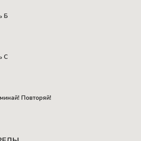
ь Б
ь С
оминай! Повторяй!
РЕДЫ