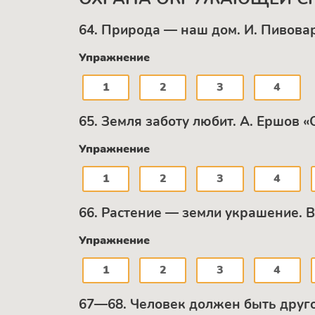
64. Природа — наш дом. И. Пивов
Упражнение
1
2
3
4
65. Земля заботу любит. A. Ершов 
Упражнение
1
2
3
4
66. Растение — земли украшение. B
Упражнение
1
2
3
4
67—68. Человек должен быть друго