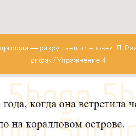
природа — разрушается человек. Л. Рии
рифа» / Упражнение 4