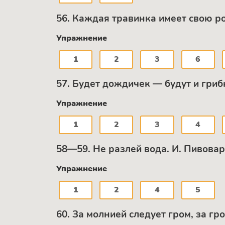
56. Каждая травинка имеет свою рос
Упражнение
1
2
3
6
57. Будет дождичек — будут и гри
Упражнение
1
2
3
4
58—59. Не разлей вода. И. Пивова
Упражнение
1
2
4
5
60. За молнией следует гром, за г