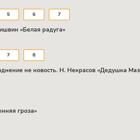
5
6
7
ишвин «Белая радуга»
7
8
однение не новость. Н. Некрасов «Дедушка Маз
енняя гроза»