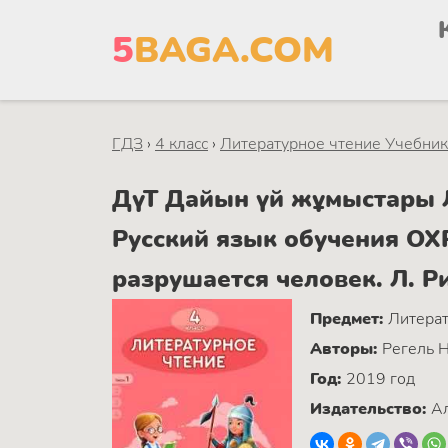
5
BAGA.COM
ГДЗ
›
4 класс
›
Литературное чтение Учебник.
ДүТ Дайын үй жұмыстары Ли
Русский язык обучения 
разрушается человек. Л. 
Предмет:
Литерат
Авторы:
Регель Н
Год:
2019 год
Издательство:
Ал