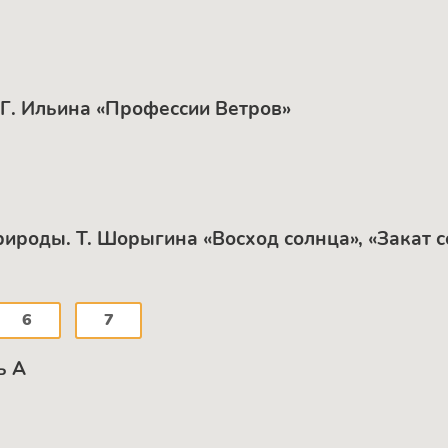
 Г. Ильина «Профессии Ветров»
ироды. Т. Шорыгина «Восход солнца», «Закат с
6
7
ь А