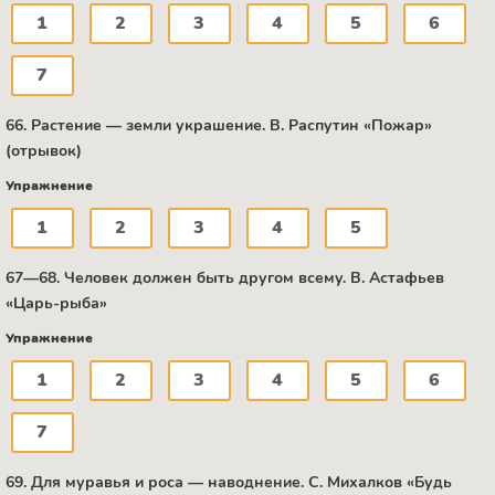
1
2
3
4
5
6
7
66. Растение — земли украшение. B. Распутин «Пожар»
(отрывок)
Упражнение
1
2
3
4
5
67—68. Человек должен быть другом всему. B. Астафьев
«Царь-рыба»
Упражнение
1
2
3
4
5
6
7
69. Для муравья и роса — наводнение. C. Михалков «Будь