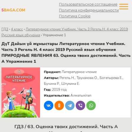
Пользовательское соглашение
5
BAGA.COM
Политика конфиденциальности
Политика Cookie
ГДЗ
›
4 класс
›
Литературное чтение Учебник. Часть 3 Регель Н. 4 класс 2019
Русский язык обучения
›
Упражнение 1
ДүТ Дайын үй жұмыстары Литературное чтение Учебник.
Часть 3 Регель Н. 4 класс 2019 Русский язык обучения
ПРИРОДНЫЕ ЯВЛЕНИЯ 63. Оценка твоих достижений. Часть
А Упражнение 1
Предмет:
Литературное чтение
Авторы:
Регель Н., Труханова О., Богатырева Е.,
Бучина Р., Штукина Е.
Год:
2019 год
Издательство:
Алматыкітап
ГДЗ / 63. Оценка твоих достижений. Часть А