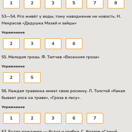
1
2
3
5
7
8
53—54. Кто живёт у воды, тому наводнение не новость. Н.
Некрасов «Дедушка Мазай и зайцы»
Упражнение
2
3
4
6
55. Мелодия грозы. Ф. Тютчев «Весенняя гроза»
Упражнение
2
5
56. Каждая травинка имеет свою росинку. Л. Толстой «Какая
бывает роса на траве», «Гроза в лесу».
Упражнение
1
2
3
6
7
57. Будет дождичек — будут и грибки. С. Козлов «Серый