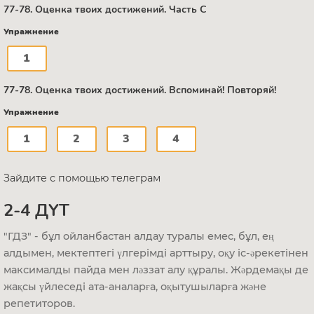
77-78. Оценка твоих достижений. Часть С
Упражнение
1
77-78. Оценка твоих достижений. Вспоминай! Повторяй!
Упражнение
1
2
3
4
Зайдите с помощью телеграм
2-4 ДҮТ
"ГДЗ" - бұл ойланбастан алдау туралы емес, бұл, ең
алдымен, мектептегі үлгерімді арттыру, оқу іс-әрекетінен
максималды пайда мен ләззат алу құралы. Жәрдемақы де
жақсы үйлеседі ата-аналарға, оқытушыларға және
репетиторов.