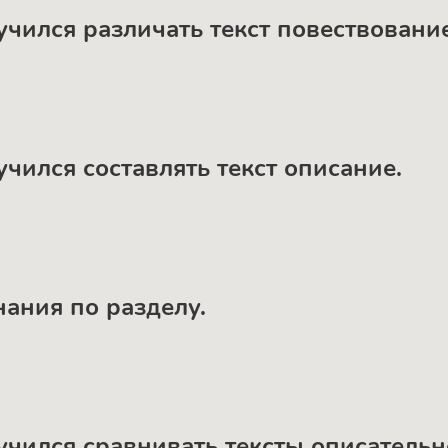
учился различать текст повествование
учился составлять текст описание.
нания по разделу.
аучился сравнивать тексты описатель