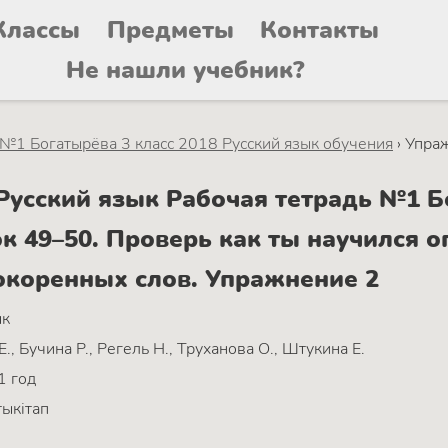
Классы
Предметы
Контакты
Не нашли учебник?
 №1 Богатырёва 3 класс 2018 Русский язык обучения
›
Упра
усский язык Рабочая тетрадь №1 Бо
к 49–50. Проверь как ты научился 
окоренных слов. Упражнение 2
ык
., Бучина Р., Регель Н., Труханова О., Штукина Е.
1 год
ыкітап