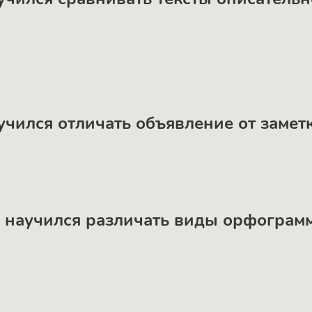
аучился отличать объявление от замет
ы научился различать виды орфограмм