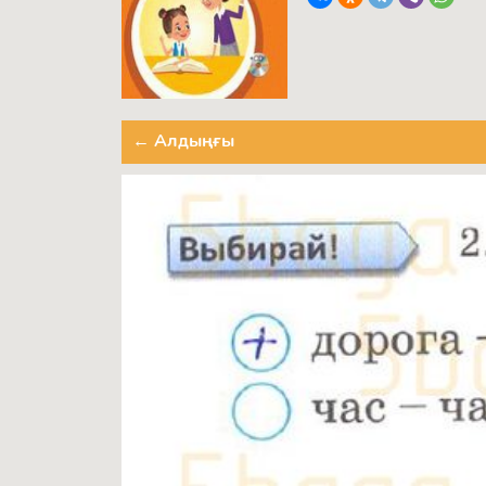
← Алдыңғы