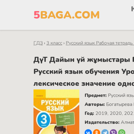
5
BAGA.COM
ГДЗ
›
3 класс
›
Русский язык Рабочая тетрадь
ДүТ Дайын үй жұмыстары Р
Русский язык обучения Уро
лексическое значение одн
Предмет:
Русский яз
Авторы:
Богатырева Е
Год:
2019, 2020, 202
Издательство:
Алмат