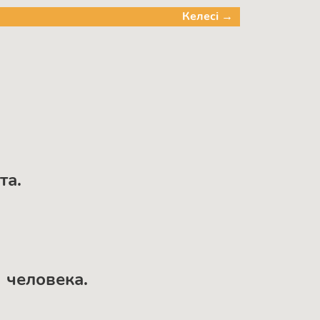
Келесі →
та.
 человека.