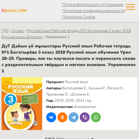
Пользовательское соглашение
5
BAGA.COM
Политика конфиденциальности
Политика Cookie
ГДЗ
›
3 класс
›
Русский язык Рабочая тетрадь №1 Богатырёва 3 класс 2018
Русский язык обучения
›
Упражнение 1
ДүТ Дайын үй жұмыстары Русский язык Рабочая тетрадь
№1 Богатырёва 3 класс 2018 Русский язык обучения Урок
28–29. Проверь, как ты научился писать и переносить слова
с разделительным твёрдым и мягким знаками. Упражнение
1
Предмет:
Русский язык
Авторы:
Богатырева Е., Бучина Р., Регель Н.,
Труханова О., Штукина Е.
Год:
2019, 2020, 2021 год
Издательство:
Алматыкітап