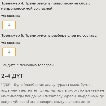
Тренажер 4. Тренируйся в правописание слов с
непроизносимой согласной.
Упражнение
1
Тренажер 5. Тренируйся в разборе слов по составу.
Упражнение
1
Зайдите с помощью телеграм
2-4 ДҮТ
"ГДЗ" - бұл ойланбастан алдау туралы емес, бұл, ең
алдымен, мектептегі үлгерімді арттыру, оқу іс-әрекетінен
максималды пайда мен ләззат алу құралы. Жәрдемақы де
жақсы үйлеседі ата-аналарға, оқытушыларға және