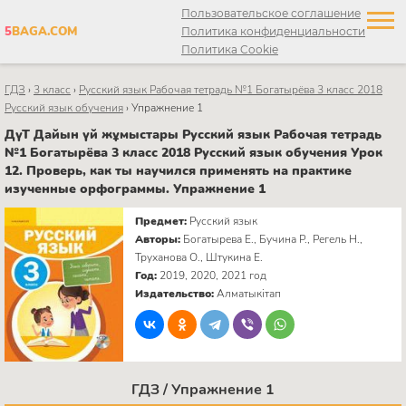
Пользовательское соглашение
5
BAGA.COM
Политика конфиденциальности
Политика Cookie
ГДЗ
›
3 класс
›
Русский язык Рабочая тетрадь №1 Богатырёва 3 класс 2018
Русский язык обучения
›
Упражнение 1
ДүТ Дайын үй жұмыстары Русский язык Рабочая тетрадь
№1 Богатырёва 3 класс 2018 Русский язык обучения Урок
12. Проверь, как ты научился применять на практике
изученные орфограммы. Упражнение 1
Предмет:
Русский язык
Авторы:
Богатырева Е., Бучина Р., Регель Н.,
Труханова О., Штукина Е.
Год:
2019, 2020, 2021 год
Издательство:
Алматыкітап
ГДЗ / Упражнение 1