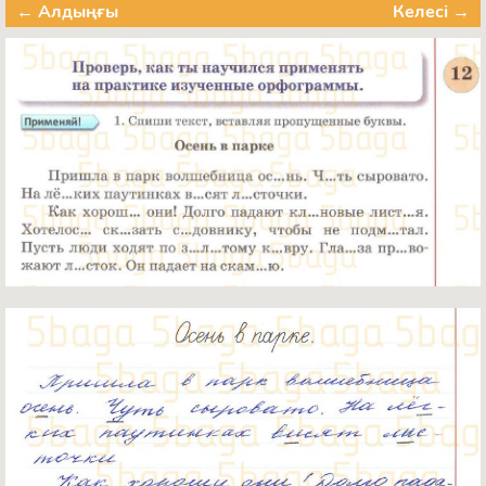
← Алдыңғы
Келесі →