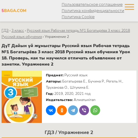
Пользовательское соглашение
5
BAGA.COM
Политика конфиденциальности
Политика Cookie
ГДЗ
›
3 класс
›
Русский язык Рабочая тетрадь №1 Богатырёва 3 класс 2018
Русский язык обучения
›
Упражнение 2
ДүТ Дайын үй жұмыстары Русский язык Рабочая тетрадь
№1 Богатырёва 3 класс 2018 Русский язык обучения Урок
18. Проверь, как ты научился отличать объявление от
заметки. Упражнение 2
Предмет:
Русский язык
Авторы:
Богатырева Е., Бучина Р., Регель Н.,
Труханова О., Штукина Е.
Год:
2019, 2020, 2021 год
Издательство:
Алматыкітап
ГДЗ / Упражнение 2