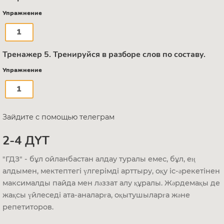
Упражнение
1
Тренажер 5. Тренируйся в разборе слов по составу.
Упражнение
1
Зайдите с помощью телеграм
2-4 ДҮТ
"ГДЗ" - бұл ойланбастан алдау туралы емес, бұл, ең
алдымен, мектептегі үлгерімді арттыру, оқу іс-әрекетінен
максималды пайда мен ләззат алу құралы. Жәрдемақы де
жақсы үйлеседі ата-аналарға, оқытушыларға және
репетиторов.