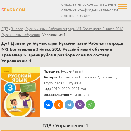
Пользовательское соглашение
5
BAGA.COM
Политика конфиденциальности
Политика Cookie
ГДЗ
›
3 класс
›
Русский язык Рабочая тетрадь №1 Богатырёва 3 класс 2018
Русский язык обучения
›
Упражнение 1
ДүТ Дайын үй жұмыстары Русский язык Рабочая тетрадь
№1 Богатырёва 3 класс 2018 Русский язык обучения
Тренажер 5. Тренируйся в разборе слов по составу.
Упражнение 1
Предмет:
Русский язык
Авторы:
Богатырева Е., Бучина Р., Регель Н.,
Труханова О., Штукина Е.
Год:
2019, 2020, 2021 год
Издательство:
Алматыкітап
ГДЗ / Упражнение 1