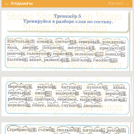
← Алдыңғы
Келесі →