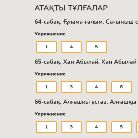
АТАҚТЫ ТҰЛҒАЛАР
64-сабақ. Ғұлама ғалым. Сағыныш 
Упражнение
1
4
5
65-сабақ. Хан Абылай. Хан Абылай
Упражнение
1
3
4
6
66-сабақ. Алғашқы ұстаз. Алғашқы
Упражнение
1
3
4
5