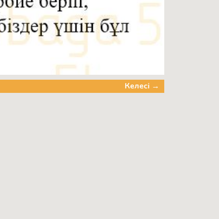
Келесі →