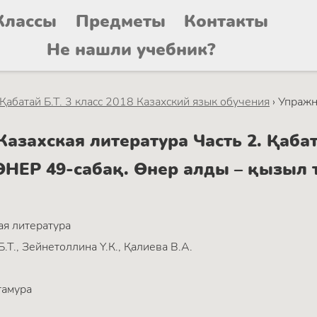
Классы
Предметы
Контакты
Не нашли учебник?
 Қабатай Б.Т. 3 класс 2018 Казахский язык обучения
›
Упражн
захская литература Часть 2. Қабата
ӨНЕР 49-сабақ. Өнер алды – қызыл 
ая литература
Б.Т., Зейнетоллина Ү.К., Қалиева В.А.
тамура