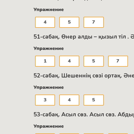
Упражнение
4
5
7
51-сабақ. Өнер алды – қызыл тіл . 
Упражнение
1
4
5
7
52-сабақ. Шешеннің сөзі ортақ. Ән
Упражнение
3
4
5
53-сабақ. Асыл сөз. Асыл сөз. Аб
Упражнение