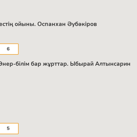
лдестің ойыны. Оспанхан Әубәкіров
6
 Өнер-білім бар жұрттар. Ыбырай Алтынсарин
5