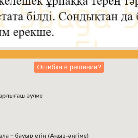
Ошибка в решении?
Қарлығаш әулие
ала – бауыр етің (Аңыз-әңгіме)