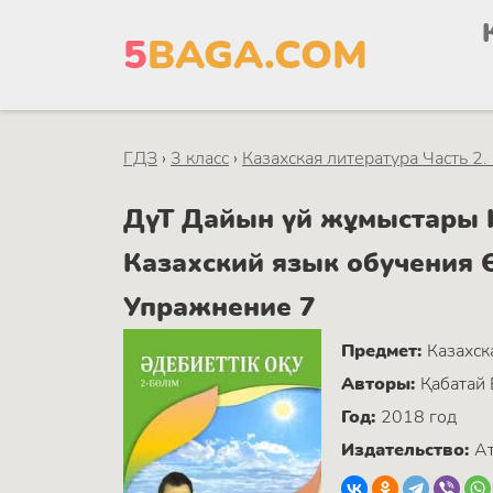
5
BAGA.COM
ГДЗ
›
3 класс
›
Казахская литература Часть 2.
ДүТ Дайын үй жұмыстары Ка
Казахский язык обучения 
Упражнение 7
Предмет:
Казахск
Авторы:
Қабатай 
Год:
2018 год
Издательство:
А