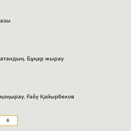
сазы
 атандың. Бұқар жырау
 қоңырау. Ғаôу Қайырбеков
6