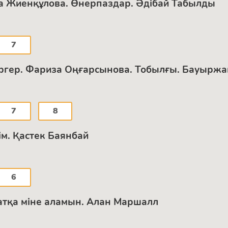
ара Жиенқұлова. Өнерпаздар. Әдібай Табылды
7
Зергер. Фариза Оңғарсынова. Тобылғы. Бауырж
7
8
дім. Қастек Баянбай
6
е атқа міне аламын. Алан Маршалл