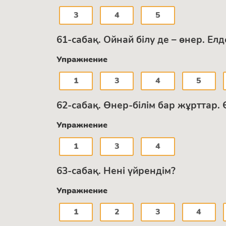
3
4
5
61-сабақ. Ойнай білу де – өнер. Е
Упражнение
1
3
4
5
62-сабақ. Өнер-білім бар жұрттар.
Упражнение
1
3
4
63-сабақ. Нені үйрендім?
Упражнение
1
2
3
4