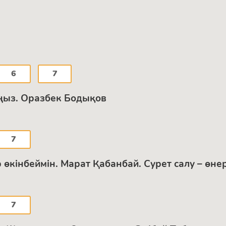
6
7
аңыз. Оразбек Бодықов
7
ір өкінбеймін. Марат Қабанбай. Сурет салу – ө
7