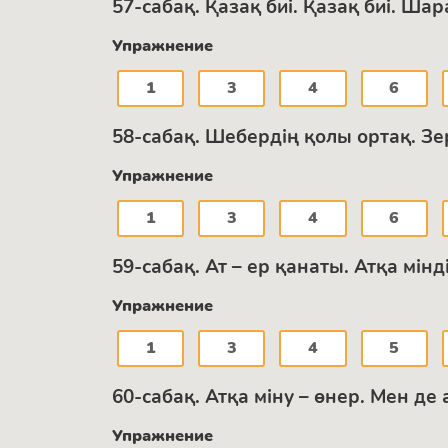
57-сабақ. Қазақ биі. Қазақ биі. Ш
Упражнение
1
3
4
6
58-сабақ. Шебердің қолы ортақ. 
Упражнение
1
3
4
6
59-сабақ. Ат – ер қанаты. Атқа мін
Упражнение
1
3
4
5
60-сабақ. Атқа міну – өнер. Мен д
Упражнение