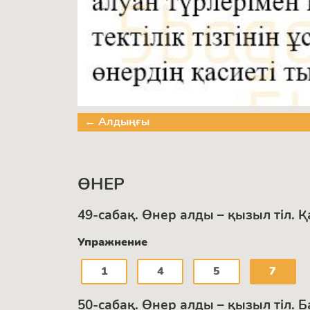
← Алдыңғы
ӨНЕР
49-сабақ. Өнер алды – қызыл тіл. 
Упражнение
1
4
5
7
50-сабақ. Өнер алды – қызыл тіл. Б