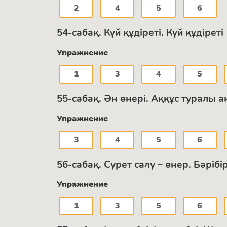
2
4
5
6
54-сабақ. Күй құдіреті. Күй құдіреті
Упражнение
1
3
4
5
55-сабақ. Ән өнері. Аққұс туралы 
Упражнение
3
4
5
6
56-сабақ. Сурет салу – өнер. Бәріб
Упражнение
1
3
5
6