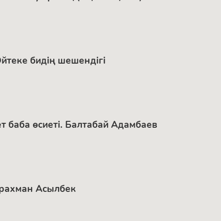
Әйтеке бидің шешендігі
ет баба өсиеті. Балтабай Адамбаев
дырахман Асылбек