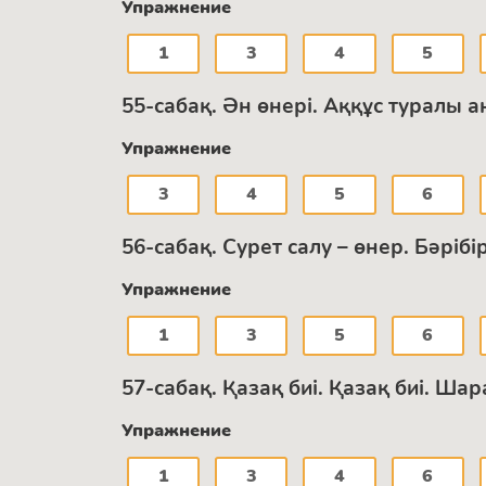
Упражнение
1
3
4
5
55-сабақ. Ән өнері. Аққұс туралы 
Упражнение
3
4
5
6
56-сабақ. Сурет салу – өнер. Бәріб
Упражнение
1
3
5
6
57-сабақ. Қазақ биі. Қазақ биі. Ш
Упражнение
1
3
4
6