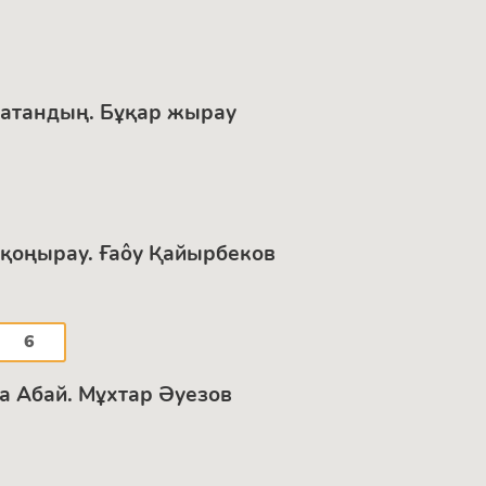
 атандың. Бұқар жырау
 қоңырау. Ғаôу Қайырбеков
6
ла Абай. Мұхтар Әуезов