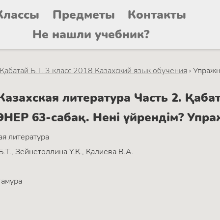
Классы
Предметы
Контакты
Не нашли учебник?
 Қабатай Б.Т. 3 класс 2018 Казахский язык обучения
›
Упражн
захская литература Часть 2. Қабата
ӨНЕР 63-сабақ. Нені үйрендім? Упра
ая литература
Б.Т., Зейнетоллина Ү.К., Қалиева В.А.
тамура