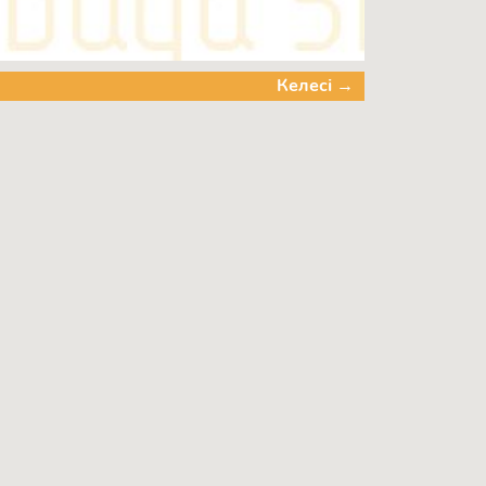
Келесі →