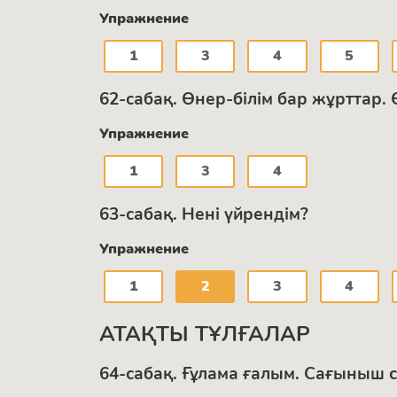
Упражнение
1
3
4
5
62-сабақ. Өнер-білім бар жұрттар.
Упражнение
1
3
4
63-сабақ. Нені үйрендім?
Упражнение
1
2
3
4
АТАҚТЫ ТҰЛҒАЛАР
64-сабақ. Ғұлама ғалым. Сағыныш 