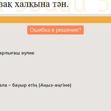
Ошибка в решении?
Қарлығаш әулие
ала – бауыр етің (Аңыз-әңгіме)