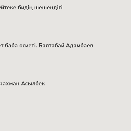
Әйтеке бидің шешендігі
ет баба өсиеті. Балтабай Адамбаев
дырахман Асылбек