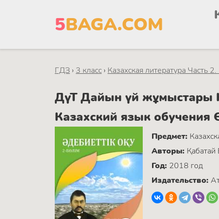
5
BAGA.COM
ГДЗ
›
3 класс
›
Казахская литература Часть 2.
ДүТ Дайын үй жұмыстары Ка
Казахский язык обучения 
Предмет:
Казахск
Авторы:
Қабатай 
Год:
2018 год
Издательство:
А