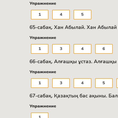
Упражнение
1
4
5
65-сабақ. Хан Абылай. Хан Абылай
Упражнение
1
3
4
6
66-сабақ. Алғашқы ұстаз. Алғашқы
Упражнение
1
3
4
5
67-сабақ. Қазақтың бас ақыны. Ба
Упражнение
1