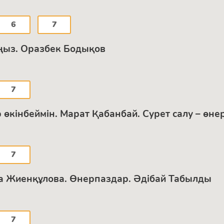
6
7
аңыз. Оразбек Бодықов
7
ір өкінбеймін. Марат Қабанбай. Сурет салу – ө
7
ара Жиенқұлова. Өнерпаздар. Әдібай Табылды
7