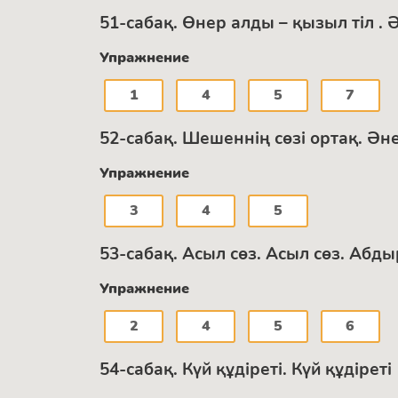
51-сабақ. Өнер алды – қызыл тіл . 
Упражнение
1
4
5
7
52-сабақ. Шешеннің сөзі ортақ. Ән
Упражнение
3
4
5
53-сабақ. Асыл сөз. Асыл сөз. Аб
Упражнение
2
4
5
6
54-сабақ. Күй құдіреті. Күй құдіреті