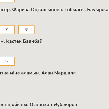
Зергер. Фариза Оңғарсынова. Тобылғы. Бауырж
7
8
дім. Қастек Баянбай
6
е атқа міне аламын. Алан Маршалл
лдестің ойыны. Оспанхан Әубәкіров