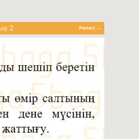
ие 2
Келесі →