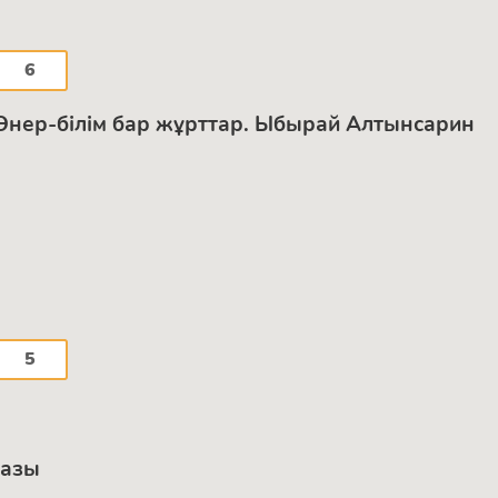
6
 Өнер-білім бар жұрттар. Ыбырай Алтынсарин
5
сазы