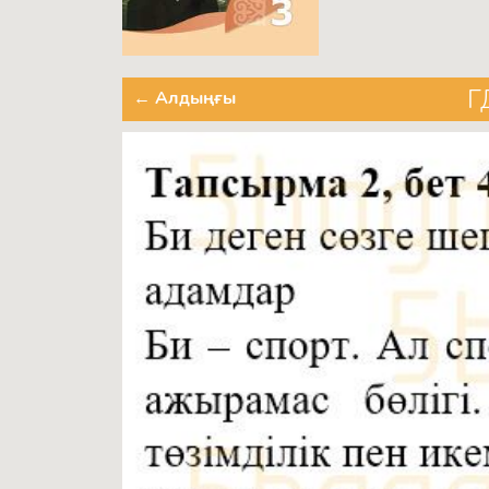
Г
← Алдыңғы