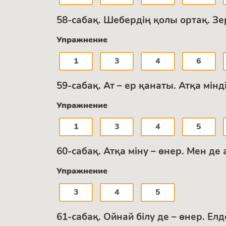
58-сабақ. Шебердің қолы ортақ. 
Упражнение
1
3
4
6
59-сабақ. Ат – ер қанаты. Атқа мін
Упражнение
1
3
4
5
60-сабақ. Атқа міну – өнер. Мен д
Упражнение
3
4
5
61-сабақ. Ойнай білу де – өнер. Е