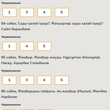
Упражнение
1
3
4
5
84-сабақ. Суды қалай ішеді?. Жануарлар суды қалай ішеді?
Сейіл Боранбаев
Упражнение
1
4
5
85-сабақ. Жаңбыр. Жаңбыр жауды. Нұрсұлтан Әлімқұлов.
Нөсер. Адырбек Сопыбеков
Упражнение
1
3
4
5
86-сабақ. Жаңбырдың пайдасы. Ақ жаңбыр (Мысал). Жәнібек
Кәрбозин
Упражнение