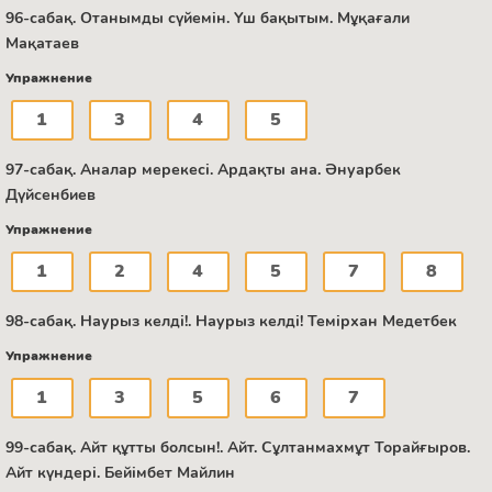
96-сабақ. Отанымды сүйемін. Үш бақытым. Мұқағали
Мақатаев
Упражнение
1
3
4
5
97-сабақ. Аналар мерекесі. Ардақты ана. Әнуарбек
Дүйсенбиев
Упражнение
1
2
4
5
7
8
98-сабақ. Наурыз келді!. Наурыз келді! Темірхан Медетбек
Упражнение
1
3
5
6
7
99-сабақ. Айт құтты болсын!. Айт. Сұлтанмахмұт Торайғыров.
Айт күндері. Бейімбет Майлин