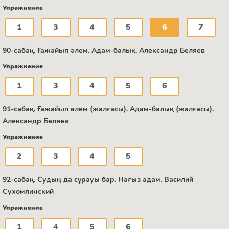
Упражнение
1
3
4
5
6
7
90-сабақ. Ғажайып әлем. Адам-балық. Александр Беляев
Упражнение
1
3
4
5
6
91-сабақ. Ғажайып әлем (жалғасы). Адам-балық (жалғасы).
Александр Беляев
Упражнение
2
3
4
5
92-сабақ. Судың да сұрауы бар. Нағыз адам. Василий
Сухомлинский
Упражнение
1
4
5
6