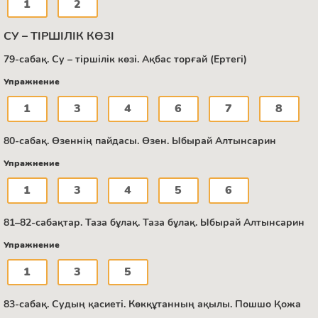
1
2
СУ – ТІРШІЛІК КӨЗІ
79-сабақ. Су – тіршілік көзі. Ақбас торғай (Ертегі)
Упражнение
1
3
4
6
7
8
80-сабақ. Өзеннің пайдасы. Өзен. Ыбырай Алтынсарин
Упражнение
1
3
4
5
6
81–82-сабақтар. Таза бұлақ. Таза бұлақ. Ыбырай Алтынсарин
Упражнение
1
3
5
83-сабақ. Судың қасиеті. Көкқұтанның ақылы. Пошшо Қожа