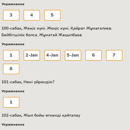
Упражнение
3
4
5
100-сабақ. Жеңіс күні. Жеңіс күні. Қайрат Жұмағалиев.
Бейбітшілік болса. Жұматай Жақыпбаев
Упражнение
1
2-Jan
4-Jan
5-Jan
6
7
8
101-сабақ. Нені үйрендім?
Упражнение
1
102-сабақ. Жыл бойы өткенді қайталау
Упражнение