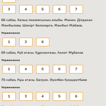
3
4
5
6
7
68-сабақ. Халық поэзиясының алыбы. Жәкем. Ділдахан
Жамбылова. Шәкірт балаларға. Жамбыл Жабаев.
Упражнение
1
3
6
69-сабақ. Күй атасы. Құрманғазы. Ахмет Жұбанов
Упражнение
1
4
5
6
7
70-сабақ. Күш атасы. Балуан. Әуелбек Қоңыратбаев
Упражнение
1
3
4
5
6