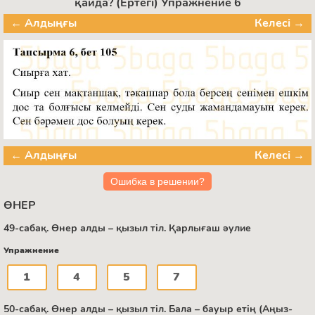
қайда? (Ертегі) Упражнение 6
← Алдыңғы
Келесі →
← Алдыңғы
Келесі →
Ошибка в решении?
ӨНЕР
49-сабақ. Өнер алды – қызыл тіл. Қарлығаш әулие
Упражнение
1
4
5
7
50-сабақ. Өнер алды – қызыл тіл. Бала – бауыр етің (Аңыз-