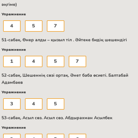
әңгіме)
Упражнение
4
5
7
51-сабақ. Өнер алды – қызыл тіл . Әйтеке бидің шешендігі
Упражнение
1
4
5
7
52-сабақ. Шешеннің сөзі ортақ. Әнет баба өсиеті. Балтабай
Адамбаев
Упражнение
3
4
5
53-сабақ. Асыл сөз. Асыл сөз. Абдырахман Асылбек
Упражнение