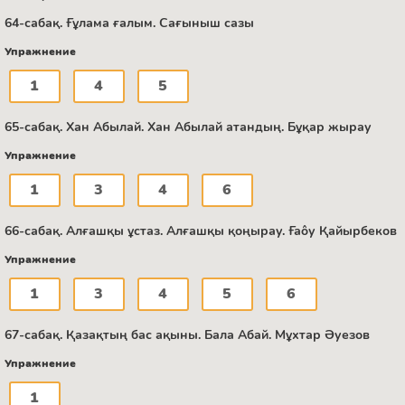
64-сабақ. Ғұлама ғалым. Сағыныш сазы
Упражнение
1
4
5
65-сабақ. Хан Абылай. Хан Абылай атандың. Бұқар жырау
Упражнение
1
3
4
6
66-сабақ. Алғашқы ұстаз. Алғашқы қоңырау. Ғаôу Қайырбеков
Упражнение
1
3
4
5
6
67-сабақ. Қазақтың бас ақыны. Бала Абай. Мұхтар Әуезов
Упражнение
1