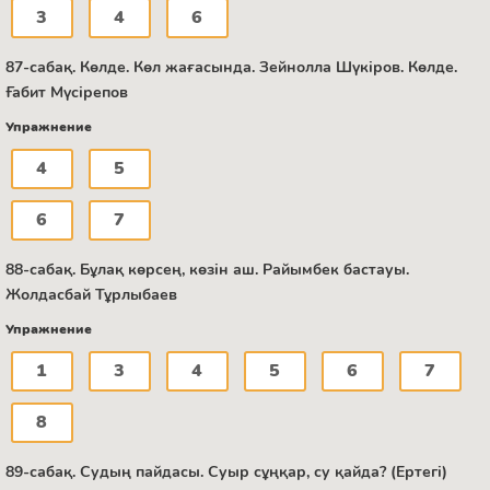
3
4
6
87-сабақ. Көлде. Көл жағасында. Зейнолла Шүкіров. Көлде.
Ғабит Мүсірепов
Упражнение
4
5
6
7
88-сабақ. Бұлақ көрсең, көзін аш. Райымбек бастауы.
Жолдасбай Тұрлыбаев
Упражнение
1
3
4
5
6
7
8
89-сабақ. Судың пайдасы. Суыр сұңқар, су қайда? (Ертегі)