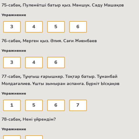
75-сабақ. Пулемётші батыр қыз. Мәншүк. Сәду Машақов
Упражнение
3
4
5
6
76-сабақ. Мерген қыз. Әлия. Сағи Жиенбаев
Упражнение
3
4
6
77-сабақ. Тұңғыш ғарышкер. Тоқтар батыр. Тұманбай
Молдағалиев. Ұшты зымыран аспанға. Бүркіт Ысқақов
Упражнение
1
5
6
7
78-сабақ. Нені үйрендім?
Упражнение