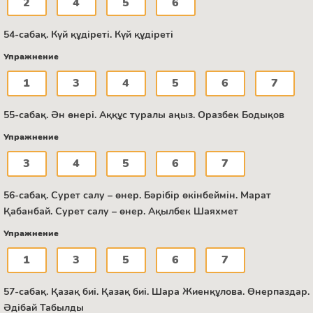
2
4
5
6
54-сабақ. Күй құдіреті. Күй құдіреті
Упражнение
1
3
4
5
6
7
55-сабақ. Ән өнері. Аққұс туралы аңыз. Оразбек Бодықов
Упражнение
3
4
5
6
7
56-сабақ. Сурет салу – өнер. Бәрібір өкінбеймін. Марат
Қабанбай. Сурет салу – өнер. Ақылбек Шаяхмет
Упражнение
1
3
5
6
7
57-сабақ. Қазақ биі. Қазақ биі. Шара Жиенқұлова. Өнерпаздар.
Әдібай Табылды