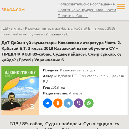
Пользовательское соглашение
5
BAGA.COM
Политика конфиденциальности
Политика Cookie
ГДЗ
›
3 класс
›
Казахская литература Часть 2. Қабатай Б.Т. 3 класс 2018
Казахский язык обучения
›
Упражнение 6
ДүТ Дайын үй жұмыстары Казахская литература Часть 2.
Қабатай Б.Т. 3 класс 2018 Казахский язык обучения СУ –
ТІРШІЛІК КӨЗІ 89-сабақ. Судың пайдасы. Суыр сұңқар, су
қайда? (Ертегі) Упражнение 6
Предмет:
Казахская литература
Авторы:
Қабатай Б.Т., Зейнетоллина Ү.К., Қалиева
В.А.
Год:
2018 год
Издательство:
Атамура
ГДЗ / 89-сабақ. Судың пайдасы. Суыр сұңқар, су