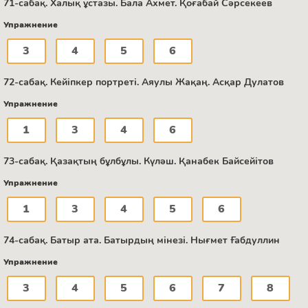
71-сабақ. Халық ұстазы. Бала Ахмет. Қоғабай Сәрсекеев
Упражнение
3
4
5
6
72-сабақ. Кейіпкер портреті. Аяулы Жақаң. Асқар Дулатов
Упражнение
1
3
4
6
73-сабақ. Қазақтың бұлбұлы. Күләш. Қанабек Байсейітов
Упражнение
1
3
4
5
6
74-сабақ. Батыр ата. Батырдың мінезі. Нығмет Ғабдуллин
Упражнение
3
4
5
6
7
8