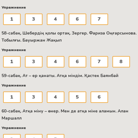
Упражнение
1
3
4
6
7
58-сабақ. Шебердің қолы ортақ. Зергер. Фариза Оңғарсынова.
Тобылғы. Бауыржан Жақып
Упражнение
1
3
4
6
7
8
59-сабақ. Ат – ер қанаты. Атқа міндім. Қастек Баянбай
Упражнение
1
3
4
5
6
60-сабақ. Атқа міну – өнер. Мен де атқа міне аламын. Алан
Маршалл
Упражнение