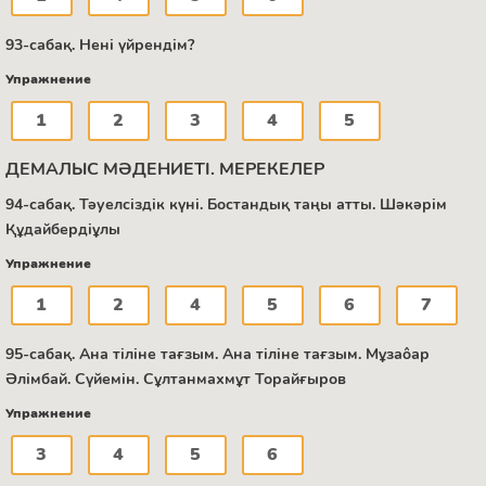
93-сабақ. Нені үйрендім?
Упражнение
1
2
3
4
5
ДЕМАЛЫС МӘДЕНИЕТІ. МЕРЕКЕЛЕР
94-сабақ. Тәуелсіздік күні. Бостандық таңы атты. Шәкәрім
Құдайбердіұлы
Упражнение
1
2
4
5
6
7
95-сабақ. Ана тіліне тағзым. Ана тіліне тағзым. Мұзаôар
Әлімбай. Сүйемін. Сұлтанмахмұт Торайғыров
Упражнение
3
4
5
6