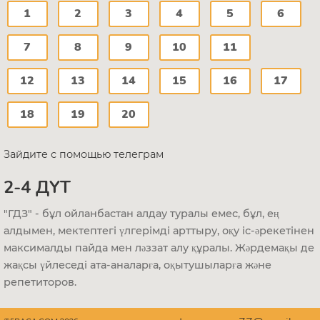
1
2
3
4
5
6
7
8
9
10
11
12
13
14
15
16
17
18
19
20
Зайдите с помощью телеграм
2-4 ДҮТ
"ГДЗ" - бұл ойланбастан алдау туралы емес, бұл, ең
алдымен, мектептегі үлгерімді арттыру, оқу іс-әрекетінен
максималды пайда мен ләззат алу құралы. Жәрдемақы де
жақсы үйлеседі ата-аналарға, оқытушыларға және
репетиторов.