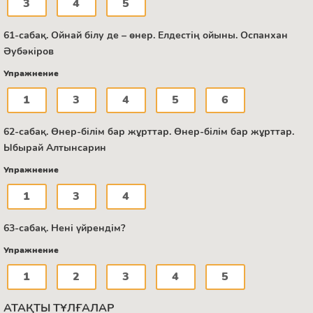
3
4
5
61-сабақ. Ойнай білу де – өнер. Елдестің ойыны. Оспанхан
Әубәкіров
Упражнение
1
3
4
5
6
62-сабақ. Өнер-білім бар жұрттар. Өнер-білім бар жұрттар.
Ыбырай Алтынсарин
Упражнение
1
3
4
63-сабақ. Нені үйрендім?
Упражнение
1
2
3
4
5
АТАҚТЫ ТҰЛҒАЛАР