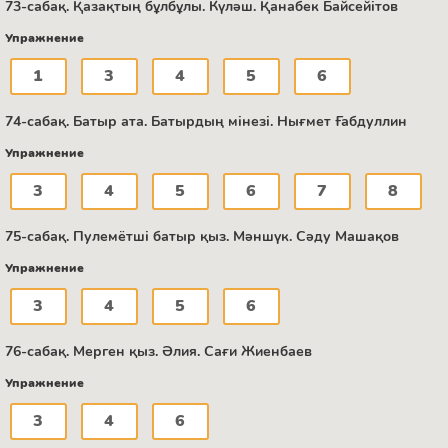
73-сабақ. Қазақтың бұлбұлы. Күләш. Қанабек Байсейітов
Упражнение
1
3
4
5
6
74-сабақ. Батыр ата. Батырдың мінезі. Нығмет Ғабдуллин
Упражнение
3
4
5
6
7
8
75-сабақ. Пулемётші батыр қыз. Мәншүк. Сәду Машақов
Упражнение
3
4
5
6
76-сабақ. Мерген қыз. Әлия. Сағи Жиенбаев
Упражнение
3
4
6