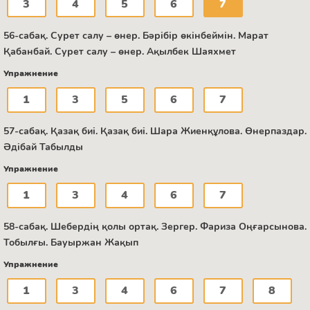
3
4
5
6
7
56-сабақ. Сурет салу – өнер. Бәрібір өкінбеймін. Марат
Қабанбай. Сурет салу – өнер. Ақылбек Шаяхмет
Упражнение
1
3
5
6
7
57-сабақ. Қазақ биі. Қазақ биі. Шара Жиенқұлова. Өнерпаздар.
Әдібай Табылды
Упражнение
1
3
4
6
7
58-сабақ. Шебердің қолы ортақ. Зергер. Фариза Оңғарсынова.
Тобылғы. Бауыржан Жақып
Упражнение
1
3
4
6
7
8