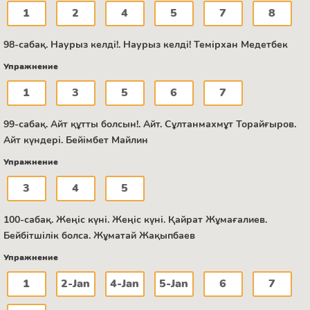
1
2
4
5
7
8
98-сабақ. Наурыз келді!. Наурыз келді! Темірхан Медетбек
Упражнение
1
3
5
6
7
99-сабақ. Айт құтты болсын!. Айт. Сұлтанмахмұт Торайғыров.
Айт күндері. Бейімбет Майлин
Упражнение
3
4
5
100-сабақ. Жеңіс күні. Жеңіс күні. Қайрат Жұмағалиев.
Бейбітшілік болса. Жұматай Жақыпбаев
Упражнение
1
2-Jan
4-Jan
5-Jan
6
7