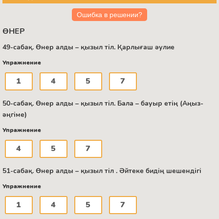
Ошибка в решении?
ӨНЕР
49-сабақ. Өнер алды – қызыл тіл. Қарлығаш әулие
Упражнение
1
4
5
7
50-сабақ. Өнер алды – қызыл тіл. Бала – бауыр етің (Аңыз-
әңгіме)
Упражнение
4
5
7
51-сабақ. Өнер алды – қызыл тіл . Әйтеке бидің шешендігі
Упражнение
1
4
5
7