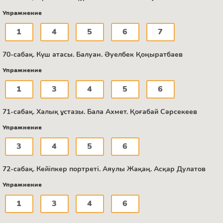
Упражнение
1
4
5
6
7
70-сабақ. Күш атасы. Балуан. Әуелбек Қоңыратбаев
Упражнение
1
3
4
5
6
71-сабақ. Халық ұстазы. Бала Ахмет. Қоғабай Сәрсекеев
Упражнение
3
4
5
6
72-сабақ. Кейіпкер портреті. Аяулы Жақаң. Асқар Дулатов
Упражнение
1
3
4
6