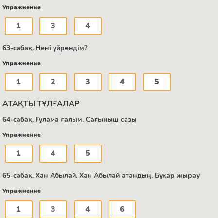
Упражнение
1
3
4
63-сабақ. Нені үйрендім?
Упражнение
1
2
3
4
5
АТАҚТЫ ТҰЛҒАЛАР
64-сабақ. Ғұлама ғалым. Сағыныш сазы
Упражнение
1
4
5
65-сабақ. Хан Абылай. Хан Абылай атандың. Бұқар жырау
Упражнение
1
3
4
6