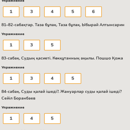
Упражнение
1
3
4
5
6
81–82-сабақтар. Таза бұлақ. Таза бұлақ. Ыбырай Алтынсарин
Упражнение
1
3
5
83-сабақ. Судың қасиеті. Көкқұтанның ақылы. Пошшо Қожа
Упражнение
1
3
4
5
84-сабақ. Суды қалай ішеді?. Жануарлар суды қалай ішеді?
Сейіл Боранбаев
Упражнение
1
4
5