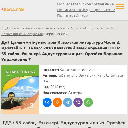
Пользовательское соглашение
5
BAGA.COM
Политика конфиденциальности
Политика Cookie
ГДЗ
›
3 класс
›
Казахская литература Часть 2. Қабатай Б.Т. 3 класс 2018
Казахский язык обучения
›
Упражнение 7
ДүТ Дайын үй жұмыстары Казахская литература Часть 2.
Қабатай Б.Т. 3 класс 2018 Казахский язык обучения ӨНЕР
55-сабақ. Ән өнері. Аққұс туралы аңыз. Оразбек Бодықов
Упражнение 7
Предмет:
Казахская литература
Авторы:
Қабатай Б.Т., Зейнетоллина Ү.К., Қалиева
В.А.
Год:
2018 год
Издательство:
Атамура
ГДЗ / 55-сабақ. Ән өнері. Аққұс туралы аңыз. Оразбек