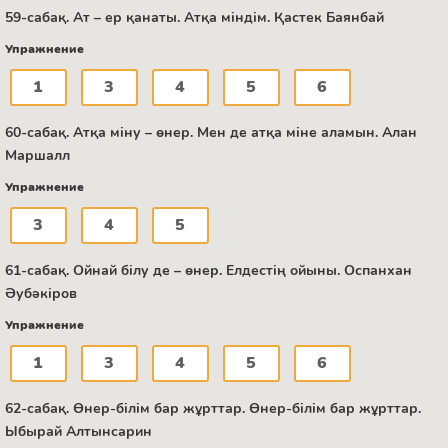
59-сабақ. Ат – ер қанаты. Атқа міндім. Қастек Баянбай
Упражнение
1
3
4
5
6
60-сабақ. Атқа міну – өнер. Мен де атқа міне аламын. Алан
Маршалл
Упражнение
3
4
5
61-сабақ. Ойнай білу де – өнер. Елдестің ойыны. Оспанхан
Әубәкіров
Упражнение
1
3
4
5
6
62-сабақ. Өнер-білім бар жұрттар. Өнер-білім бар жұрттар.
Ыбырай Алтынсарин