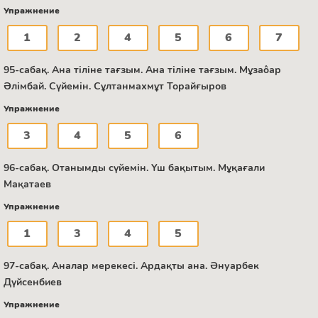
Упражнение
1
2
4
5
6
7
95-сабақ. Ана тіліне тағзым. Ана тіліне тағзым. Мұзаôар
Әлімбай. Сүйемін. Сұлтанмахмұт Торайғыров
Упражнение
3
4
5
6
96-сабақ. Отанымды сүйемін. Үш бақытым. Мұқағали
Мақатаев
Упражнение
1
3
4
5
97-сабақ. Аналар мерекесі. Ардақты ана. Әнуарбек
Дүйсенбиев
Упражнение