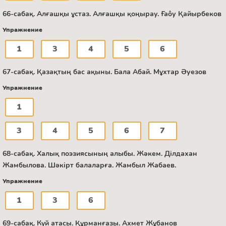
66-сабақ. Алғашқы ұстаз. Алғашқы қоңырау. Ғаôу Қайырбеков
Упражнение
1
3
4
5
6
67-сабақ. Қазақтың бас ақыны. Бала Абай. Мұхтар Әуезов
Упражнение
1
3
4
5
6
7
68-сабақ. Халық поэзиясының алыбы. Жәкем. Ділдахан
Жамбылова. Шәкірт балаларға. Жамбыл Жабаев.
Упражнение
1
3
6
69-сабақ. Күй атасы. Құрманғазы. Ахмет Жұбанов