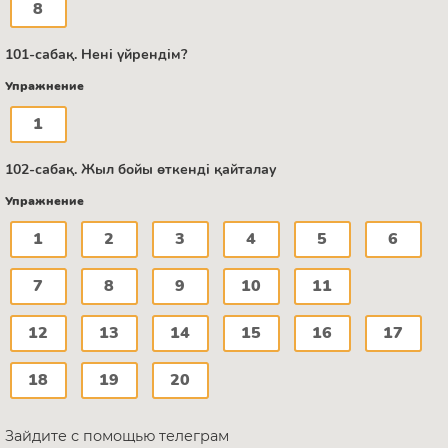
8
101-сабақ. Нені үйрендім?
Упражнение
1
102-сабақ. Жыл бойы өткенді қайталау
Упражнение
1
2
3
4
5
6
7
8
9
10
11
12
13
14
15
16
17
18
19
20
Зайдите с помощью телеграм