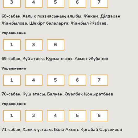
3
4
5
6
7
68-сабақ. Халық поэзиясының алыбы. Жәкем. Ділдахан
Жамбылова. Шәкірт балаларға. Жамбыл Жабаев.
Упражнение
1
3
6
69-сабақ. Күй атасы. Құрманғазы. Ахмет Жұбанов
Упражнение
1
4
5
6
7
70-сабақ. Күш атасы. Балуан. Әуелбек Қоңыратбаев
Упражнение
1
3
4
5
6
71-сабақ. Халық ұстазы. Бала Ахмет. Қоғабай Сәрсекеев