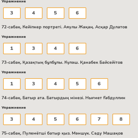
Упражнение
3
4
5
6
72-сабақ. Кейіпкер портреті. Аяулы Жақаң. Асқар Дулатов
Упражнение
1
3
4
6
73-сабақ. Қазақтың бұлбұлы. Күләш. Қанабек Байсейітов
Упражнение
1
3
4
5
6
74-сабақ. Батыр ата. Батырдың мінезі. Нығмет Ғабдуллин
Упражнение
3
4
5
6
7
8
75-сабақ. Пулемётші батыр қыз. Мәншүк. Сәду Машақов