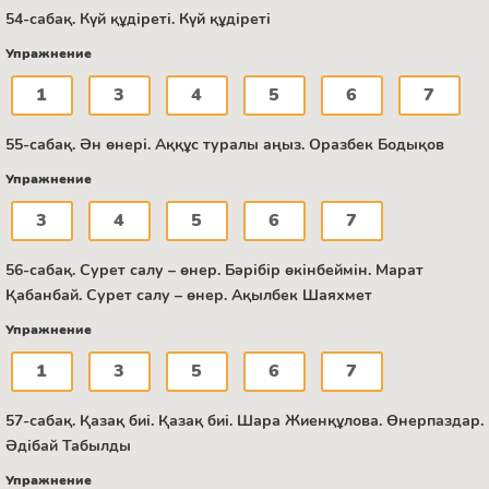
54-сабақ. Күй құдіреті. Күй құдіреті
Упражнение
1
3
4
5
6
7
55-сабақ. Ән өнері. Аққұс туралы аңыз. Оразбек Бодықов
Упражнение
3
4
5
6
7
56-сабақ. Сурет салу – өнер. Бәрібір өкінбеймін. Марат
Қабанбай. Сурет салу – өнер. Ақылбек Шаяхмет
Упражнение
1
3
5
6
7
57-сабақ. Қазақ биі. Қазақ биі. Шара Жиенқұлова. Өнерпаздар.
Әдібай Табылды
Упражнение