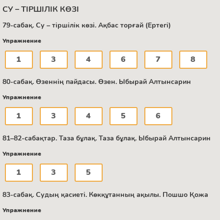
СУ – ТІРШІЛІК КӨЗІ
79-сабақ. Су – тіршілік көзі. Ақбас торғай (Ертегі)
Упражнение
1
3
4
6
7
8
80-сабақ. Өзеннің пайдасы. Өзен. Ыбырай Алтынсарин
Упражнение
1
3
4
5
6
81–82-сабақтар. Таза бұлақ. Таза бұлақ. Ыбырай Алтынсарин
Упражнение
1
3
5
83-сабақ. Судың қасиеті. Көкқұтанның ақылы. Пошшо Қожа
Упражнение