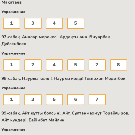
Мақатаев
Упражнение
1
3
4
5
97-сабақ. Аналар мерекесі. Ардақты ана. Әнуарбек
Дүйсенбиев
Упражнение
1
2
4
5
7
8
98-сабақ. Наурыз келді!. Наурыз келді! Темірхан Медетбек
Упражнение
1
3
5
6
7
99-сабақ. Айт құтты болсын!. Айт. Сұлтанмахмұт Торайғыров.
Айт күндері. Бейімбет Майлин
Упражнение