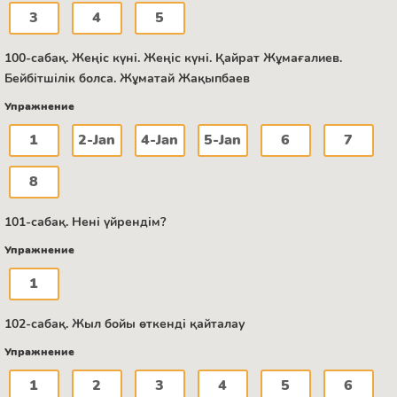
3
4
5
100-сабақ. Жеңіс күні. Жеңіс күні. Қайрат Жұмағалиев.
Бейбітшілік болса. Жұматай Жақыпбаев
Упражнение
1
2-Jan
4-Jan
5-Jan
6
7
8
101-сабақ. Нені үйрендім?
Упражнение
1
102-сабақ. Жыл бойы өткенді қайталау
Упражнение
1
2
3
4
5
6