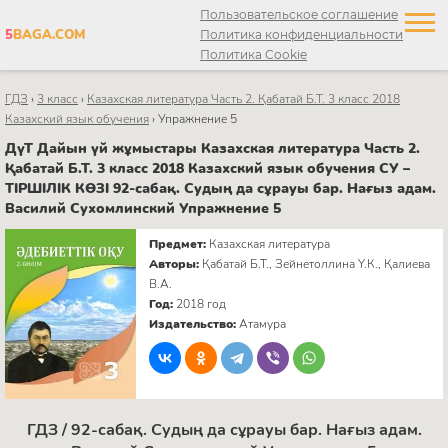
Пользовательское соглашение
5
BAGA.COM
Политика конфиденциальности
Политика Cookie
ГДЗ
›
3 класс
›
Казахская литература Часть 2. Қабатай Б.Т. 3 класс 2018
Казахский язык обучения
›
Упражнение 5
ДүТ Дайын үй жұмыстары Казахская литература Часть 2.
Қабатай Б.Т. 3 класс 2018 Казахский язык обучения СУ –
ТІРШІЛІК КӨЗІ 92-сабақ. Судың да сұрауы бар. Нағыз адам.
Василий Сухомлинский Упражнение 5
Предмет:
Казахская литература
Авторы:
Қабатай Б.Т., Зейнетоллина Ү.К., Қалиева
В.А.
Год:
2018 год
Издательство:
Атамура
ГДЗ / 92-сабақ. Судың да сұрауы бар. Нағыз адам.