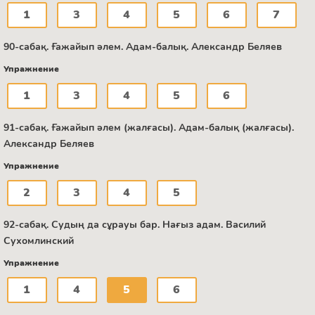
1
3
4
5
6
7
90-сабақ. Ғажайып әлем. Адам-балық. Александр Беляев
Упражнение
1
3
4
5
6
91-сабақ. Ғажайып әлем (жалғасы). Адам-балық (жалғасы).
Александр Беляев
Упражнение
2
3
4
5
92-сабақ. Судың да сұрауы бар. Нағыз адам. Василий
Сухомлинский
Упражнение
1
4
5
6