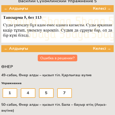
Василий Сухомлинский Упражнение 5
← Алдыңғы
Келесі →
← Алдыңғы
Келесі →
Ошибка в решении?
ӨНЕР
49-сабақ. Өнер алды – қызыл тіл. Қарлығаш әулие
Упражнение
1
4
5
7
50-сабақ. Өнер алды – қызыл тіл. Бала – бауыр етің (Аңыз-
әңгіме)