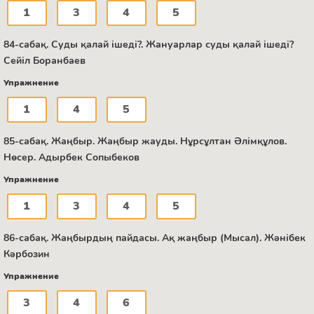
1
3
4
5
84-сабақ. Суды қалай ішеді?. Жануарлар суды қалай ішеді?
Сейіл Боранбаев
Упражнение
1
4
5
85-сабақ. Жаңбыр. Жаңбыр жауды. Нұрсұлтан Әлімқұлов.
Нөсер. Адырбек Сопыбеков
Упражнение
1
3
4
5
86-сабақ. Жаңбырдың пайдасы. Ақ жаңбыр (Мысал). Жәнібек
Кәрбозин
Упражнение
3
4
6