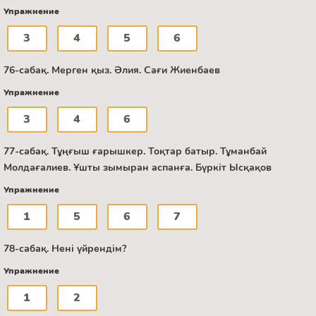
Упражнение
3
4
5
6
76-сабақ. Мерген қыз. Әлия. Сағи Жиенбаев
Упражнение
3
4
6
77-сабақ. Тұңғыш ғарышкер. Тоқтар батыр. Тұманбай
Молдағалиев. Ұшты зымыран аспанға. Бүркіт Ысқақов
Упражнение
1
5
6
7
78-сабақ. Нені үйрендім?
Упражнение
1
2