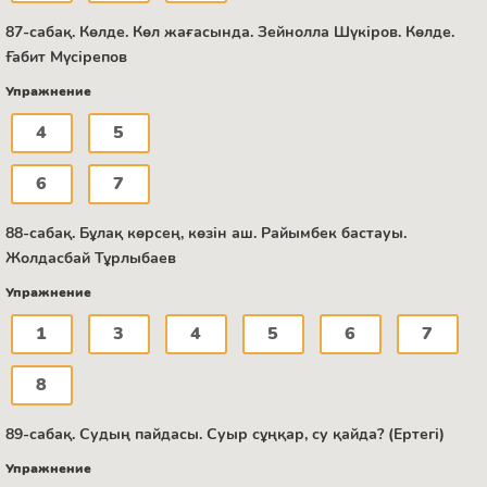
87-сабақ. Көлде. Көл жағасында. Зейнолла Шүкіров. Көлде.
Ғабит Мүсірепов
Упражнение
4
5
6
7
88-сабақ. Бұлақ көрсең, көзін аш. Райымбек бастауы.
Жолдасбай Тұрлыбаев
Упражнение
1
3
4
5
6
7
8
89-сабақ. Судың пайдасы. Суыр сұңқар, су қайда? (Ертегі)
Упражнение