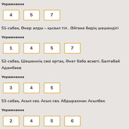
Упражнение
4
5
7
51-сабақ. Өнер алды – қызыл тіл . Әйтеке бидің шешендігі
Упражнение
1
4
5
7
52-сабақ. Шешеннің сөзі ортақ. Әнет баба өсиеті. Балтабай
Адамбаев
Упражнение
3
4
5
53-сабақ. Асыл сөз. Асыл сөз. Абдырахман Асылбек
Упражнение
2
4
5
6