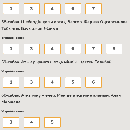
1
3
4
6
7
58-сабақ. Шебердің қолы ортақ. Зергер. Фариза Оңғарсынова.
Тобылғы. Бауыржан Жақып
Упражнение
1
3
4
6
7
8
59-сабақ. Ат – ер қанаты. Атқа міндім. Қастек Баянбай
Упражнение
1
3
4
5
6
60-сабақ. Атқа міну – өнер. Мен де атқа міне аламын. Алан
Маршалл
Упражнение
3
4
5