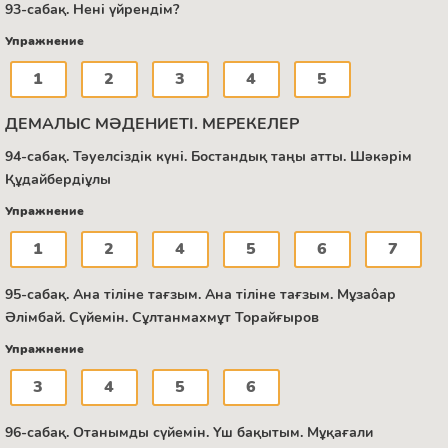
93-сабақ. Нені үйрендім?
Упражнение
1
2
3
4
5
ДЕМАЛЫС МӘДЕНИЕТІ. МЕРЕКЕЛЕР
94-сабақ. Тәуелсіздік күні. Бостандық таңы атты. Шәкәрім
Құдайбердіұлы
Упражнение
1
2
4
5
6
7
95-сабақ. Ана тіліне тағзым. Ана тіліне тағзым. Мұзаôар
Әлімбай. Сүйемін. Сұлтанмахмұт Торайғыров
Упражнение
3
4
5
6
96-сабақ. Отанымды сүйемін. Үш бақытым. Мұқағали