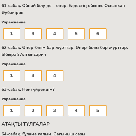
61-сабақ. Ойнай білу де – өнер. Елдестің ойыны. Оспанхан
Әубәкіров
Упражнение
1
3
4
5
6
62-сабақ. Өнер-білім бар жұрттар. Өнер-білім бар жұрттар.
Ыбырай Алтынсарин
Упражнение
1
3
4
63-сабақ. Нені үйрендім?
Упражнение
1
2
3
4
5
АТАҚТЫ ТҰЛҒАЛАР
64-сабақ. Ғұлама ғалым. Сағыныш сазы