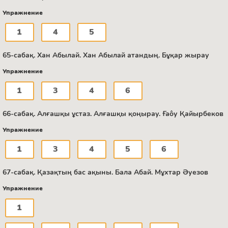
Упражнение
1
4
5
65-сабақ. Хан Абылай. Хан Абылай атандың. Бұқар жырау
Упражнение
1
3
4
6
66-сабақ. Алғашқы ұстаз. Алғашқы қоңырау. Ғаôу Қайырбеков
Упражнение
1
3
4
5
6
67-сабақ. Қазақтың бас ақыны. Бала Абай. Мұхтар Әуезов
Упражнение
1