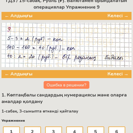
ГДЗ / 15-сабақ. Рубль (₽). Валютамен орындалатын
операциялар Упражнение 9
← Алдыңғы
Келесі →
← Алдыңғы
Келесі →
Ошибка в решении?
1. Көптаңбалы сандардың нумерациясы және оларға
амалдар қолдану
1-сабақ. 3-сыныпта өткенді қайталау
Упражнение
1
2
3
4
5
6