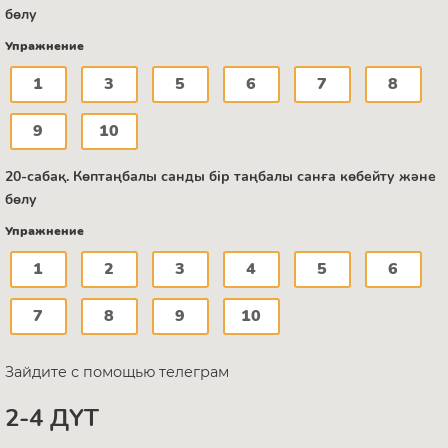
бөлу
Упражнение
1
3
5
6
7
8
9
10
20-сабақ. Көптаңбалы санды бір таңбалы санға көбейту және
бөлу
Упражнение
1
2
3
4
5
6
7
8
9
10
Зайдите с помощью телеграм
2-4 ДҮТ