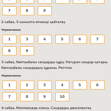
7
8
9
2-сабақ. 3-сыныпта өткенді қайталау
Упражнение
1
3
4
5
6
7
8
9
3-сабақ. Көптаңбалы сандарды құру. Натурал сандар қатары.
Көптаңбалы сандардың құрамы. Реттілік
Упражнение
1
2
3
4
5
6
7
8
9
10
4-сабақ. Миллиондар класы. Сандарды дөңгелектеу