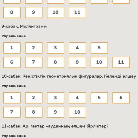
8
9
10
11
9-сабақ. Миллиграмм
Упражнение
1
2
3
4
5
6
7
8
9
10
11
10-сабақ. Кеңістіктік геометриялық фигуралар. Көлемді өлшеу
Упражнение
1
2
3
4
5
6
7
8
9
10
11-сабақ. Ар, гектар –ауданның өлшем бірліктері
Упражнение