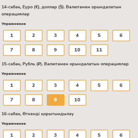
14-сабақ. Еуро (€), доллар ($). Валютамен орындалатын
операциялар
Упражнение
1
2
3
4
5
6
7
8
9
10
11
15-сабақ. Рубль (₽). Валютамен орындалатын операциялар
Упражнение
1
2
3
4
5
6
7
8
9
10
16-сабақ. Өткенді қорытындылау
Упражнение
1
2
3
4
5
6