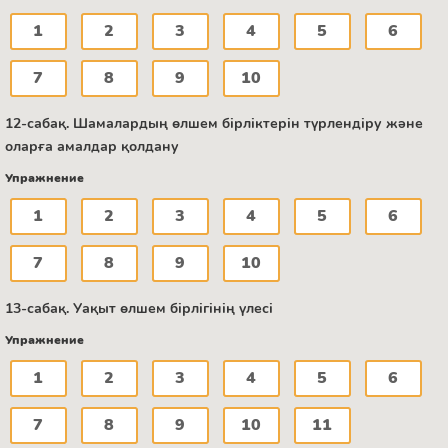
1
2
3
4
5
6
7
8
9
10
12-сабақ. Шамалардың өлшем бірліктерін түрлендіру және
оларға амалдар қолдану
Упражнение
1
2
3
4
5
6
7
8
9
10
13-сабақ. Уақыт өлшем бірлігінің үлесі
Упражнение
1
2
3
4
5
6
7
8
9
10
11