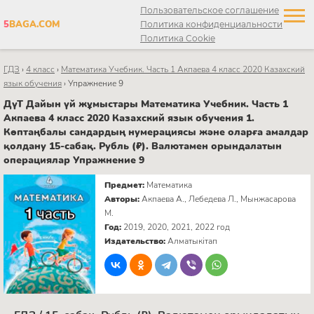
Пользовательское соглашение
5
BAGA.COM
Политика конфиденциальности
Политика Cookie
ГДЗ
›
4 класс
›
Математика Учебник. Часть 1 Акпаева 4 класс 2020 Казахский
язык обучения
›
Упражнение 9
ДүТ Дайын үй жұмыстары Математика Учебник. Часть 1
Акпаева 4 класс 2020 Казахский язык обучения 1.
Көптаңбалы сандардың нумерациясы және оларға амалдар
қолдану 15-сабақ. Рубль (₽). Валютамен орындалатын
операциялар Упражнение 9
Предмет:
Математика
Авторы:
Акпаева А., Лебедева Л., Мынжасарова
М.
Год:
2019, 2020, 2021, 2022 год
Издательство:
Алматыкітап