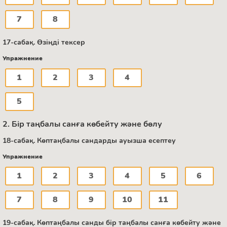
7
8
17-сабақ. Өзіңді тексер
Упражнение
1
2
3
4
5
2. Бір таңбалы санға көбейту және бөлу
18-сабақ. Көптаңбалы сандарды ауызша есептеу
Упражнение
1
2
3
4
5
6
7
8
9
10
11
19-сабақ. Көптаңбалы санды бір таңбалы санға көбейту және