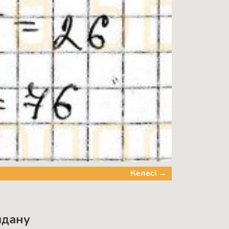
Келесі →
лдану