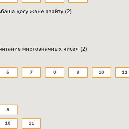
аша қосу және азайту (2)
читание многозначных чисел (2)
6
7
8
9
10
11
5
10
11