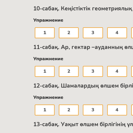
10-сабақ. Кеңістіктік геометриялы
Упражнение
1
2
3
4
11-сабақ. Ар, гектар –ауданның өл
Упражнение
1
2
3
4
12-сабақ. Шамалардың өлшем бірлі
Упражнение
1
2
3
4
13-сабақ. Уақыт өлшем бірлігінің үл