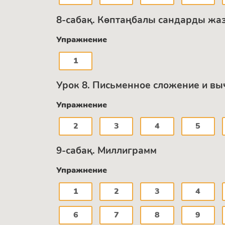
8-сабақ. Көптаңбалы сандарды жазб
Упражнение
1
Урок 8. Письменное сложение и вы
Упражнение
2
3
4
5
9-сабақ. Миллиграмм
Упражнение
1
2
3
4
6
7
8
9