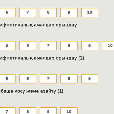
6
7
8
9
10
рифметикалық амалдар орындау
5
6
7
8
9
10
рифметикалық амалдар орындау (2)
5
6
7
8
9
аша қосу және азайту (1)
7
8
9
10