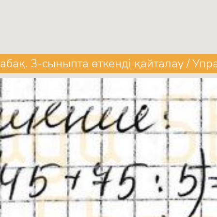
абақ. 3-сыныпта өткенді қайталау / Уп