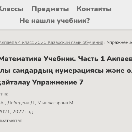
Классы
Предметы
Контакты
Не нашли учебник?
Акпаева 4 класс 2020 Казахский язык обучения
›
Упражнени
атематика Учебник. Часть 1 Акпаева
алы сандардың нумерациясы және о
қайталау Упражнение 7
тика
А., Лебедева Л., Мынжасарова М.
2021, 2022 год
матыкітап