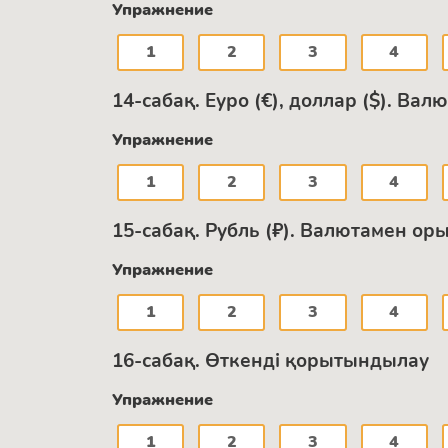
Упражнение
1
2
3
4
14-сабақ. Еуро (€), доллар ($). В
Упражнение
1
2
3
4
15-сабақ. Рубль (₽). Валютамен о
Упражнение
1
2
3
4
16-сабақ. Өткенді қорытындылау
Упражнение
1
2
3
4