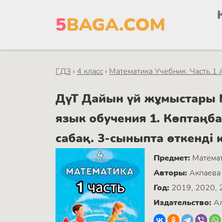
5
BAGA.COM
ГДЗ
›
4 класс
›
Математика Учебник. Часть 1 
ДүТ Дайын үй жұмыстары М
язык обучения 1. Көптаңб
сабақ. 3-сыныпта өткенді 
Предмет:
Матема
Авторы:
Акпаева 
Год:
2019, 2020, 
Издательство:
Ал