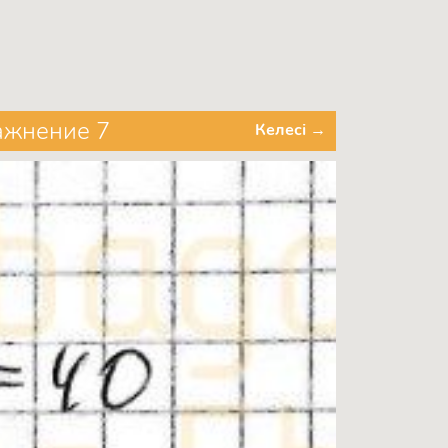
ражнение 7
Келесі →