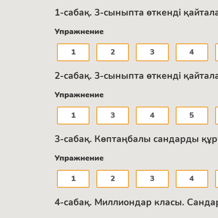
1-сабақ. 3-сыныпта өткенді қайтал
Упражнение
1
2
3
4
2-сабақ. 3-сыныпта өткенді қайтал
Упражнение
1
3
4
5
3-сабақ. Көптаңбалы сандарды құр
Упражнение
1
2
3
4
4-сабақ. Миллиондар класы. Санда