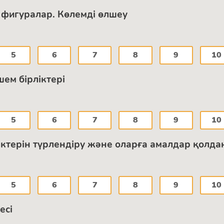
қ фигуралар. Көлемді өлшеу
5
6
7
8
9
10
шем бірліктері
5
6
7
8
9
10
ктерін түрлендіру және оларға амалдар қолда
5
6
7
8
9
10
есі