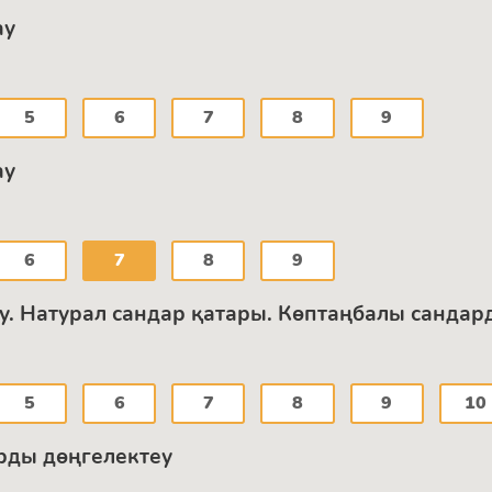
ау
5
6
7
8
9
ау
6
7
8
9
у. Натурал сандар қатары. Көптаңбалы сандард
5
6
7
8
9
10
рды дөңгелектеу