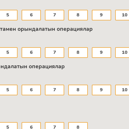
5
6
7
8
9
10
алютамен орындалатын операциялар
5
6
7
8
9
10
рындалатын операциялар
5
6
7
8
9
10
5
6
7
8