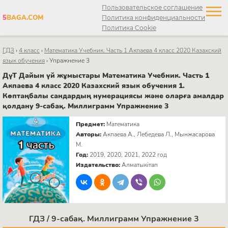
Пользовательское соглашение
5
BAGA.COM
Политика конфиденциальности
Политика Cookie
ГДЗ
›
4 класс
›
Математика Учебник. Часть 1 Акпаева 4 класс 2020 Казахский
язык обучения
›
Упражнение 3
ДүТ Дайын үй жұмыстары Математика Учебник. Часть 1
Акпаева 4 класс 2020 Казахский язык обучения 1.
Көптаңбалы сандардың нумерациясы және оларға амалдар
қолдану 9-сабақ. Миллиграмм Упражнение 3
Предмет:
Математика
Авторы:
Акпаева А., Лебедева Л., Мынжасарова
М.
Год:
2019, 2020, 2021, 2022 год
Издательство:
Алматыкітап
ГДЗ / 9-сабақ. Миллиграмм Упражнение 3