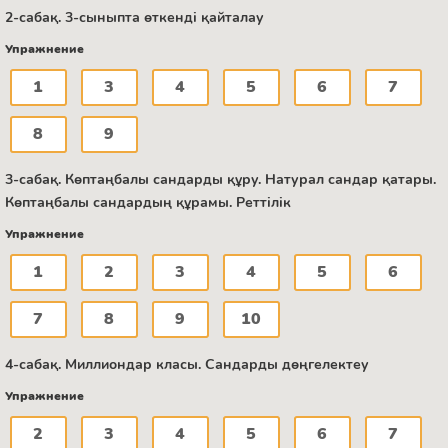
2-сабақ. 3-сыныпта өткенді қайталау
Упражнение
1
3
4
5
6
7
8
9
3-сабақ. Көптаңбалы сандарды құру. Натурал сандар қатары.
Көптаңбалы сандардың құрамы. Реттілік
Упражнение
1
2
3
4
5
6
7
8
9
10
4-сабақ. Миллиондар класы. Сандарды дөңгелектеу
Упражнение
2
3
4
5
6
7