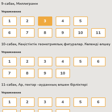
9-сабақ. Миллиграмм
Упражнение
1
2
3
4
5
6
7
8
9
10
11
10-сабақ. Кеңістіктік геометриялық фигуралар. Көлемді өлшеу
Упражнение
1
2
3
4
5
6
7
8
9
10
11-сабақ. Ар, гектар –ауданның өлшем бірліктері
Упражнение
1
2
3
4
5
6