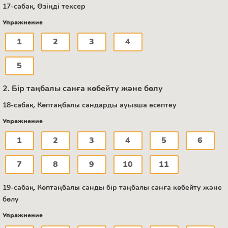
17-сабақ. Өзіңді тексер
Упражнение
1
2
3
4
5
2. Бір таңбалы санға көбейту және бөлу
18-сабақ. Көптаңбалы сандарды ауызша есептеу
Упражнение
1
2
3
4
5
6
7
8
9
10
11
19-сабақ. Көптаңбалы санды бір таңбалы санға көбейту және
бөлу
Упражнение