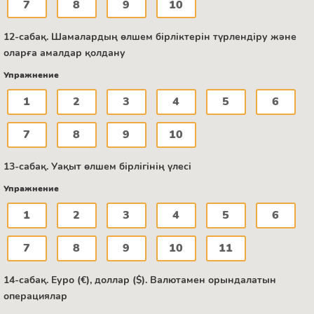
7
8
9
10
12-сабақ. Шамалардың өлшем бірліктерін түрлендіру және
оларға амалдар қолдану
Упражнение
1
2
3
4
5
6
7
8
9
10
13-сабақ. Уақыт өлшем бірлігінің үлесі
Упражнение
1
2
3
4
5
6
7
8
9
10
11
14-сабақ. Еуро (€), доллар ($). Валютамен орындалатын
операциялар