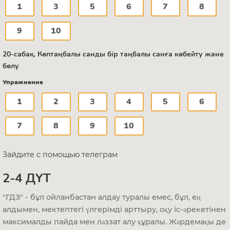
1
3
5
6
7
8
9
10
20-сабақ. Көптаңбалы санды бір таңбалы санға көбейту және
бөлу
Упражнение
1
2
3
4
5
6
7
8
9
10
Зайдите с помощью телеграм
2-4 ДҮТ
"ГДЗ" - бұл ойланбастан алдау туралы емес, бұл, ең
алдымен, мектептегі үлгерімді арттыру, оқу іс-әрекетінен
максималды пайда мен ләззат алу құралы. Жәрдемақы де