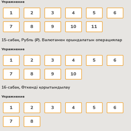
Упражнение
1
2
3
4
5
6
7
8
9
10
11
15-сабақ. Рубль (₽). Валютамен орындалатын операциялар
Упражнение
1
2
3
4
5
6
7
8
9
10
16-сабақ. Өткенді қорытындылау
Упражнение
1
2
3
4
5
6
7
8