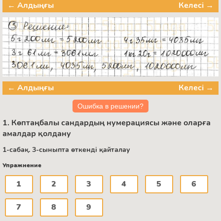
← Алдыңғы
Келесі →
← Алдыңғы
Келесі →
Ошибка в решении?
1. Көптаңбалы сандардың нумерациясы және оларға
амалдар қолдану
1-сабақ. 3-сыныпта өткенді қайталау
Упражнение
1
2
3
4
5
6
7
8
9