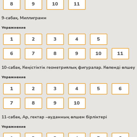
8
9
10
11
9-сабақ. Миллиграмм
Упражнение
1
2
3
4
5
6
7
8
9
10
11
10-сабақ. Кеңістіктік геометриялық фигуралар. Көлемді өлшеу
Упражнение
1
2
3
4
5
6
7
8
9
10
11-сабақ. Ар, гектар –ауданның өлшем бірліктері
Упражнение