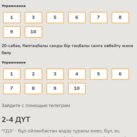
Упражнение
1
3
5
6
7
8
9
10
20-сабақ. Көптаңбалы санды бір таңбалы санға көбейту және
бөлу
Упражнение
1
2
3
4
5
6
7
8
9
10
Зайдите с помощью телеграм
2-4 ДҮТ
"ГДЗ" - бұл ойланбастан алдау туралы емес, бұл, ең