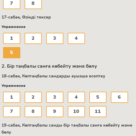
7
8
17-сабақ. Өзіңді тексер
Упражнение
1
2
3
4
5
2. Бір таңбалы санға көбейту және бөлу
18-сабақ. Көптаңбалы сандарды ауызша есептеу
Упражнение
1
2
3
4
5
6
7
8
9
10
11
19-сабақ. Көптаңбалы санды бір таңбалы санға көбейту және
бөлу