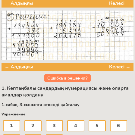
← Алдыңғы
Келесі →
← Алдыңғы
Келесі →
Ошибка в решении?
1. Көптаңбалы сандардың нумерациясы және оларға
амалдар қолдану
1-сабақ. 3-сыныпта өткенді қайталау
Упражнение
1
2
3
4
5
6