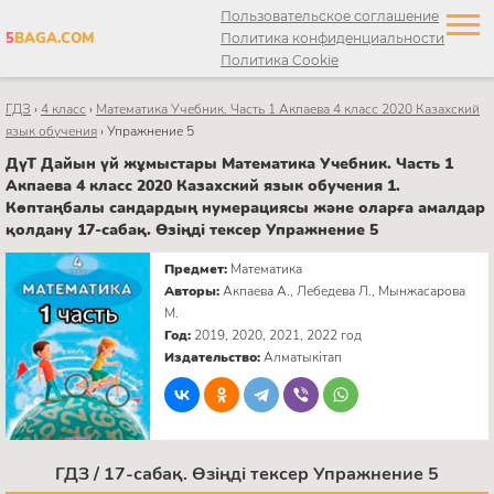
Пользовательское соглашение
5
BAGA.COM
Политика конфиденциальности
Политика Cookie
ГДЗ
›
4 класс
›
Математика Учебник. Часть 1 Акпаева 4 класс 2020 Казахский
язык обучения
›
Упражнение 5
ДүТ Дайын үй жұмыстары Математика Учебник. Часть 1
Акпаева 4 класс 2020 Казахский язык обучения 1.
Көптаңбалы сандардың нумерациясы және оларға амалдар
қолдану 17-сабақ. Өзіңді тексер Упражнение 5
Предмет:
Математика
Авторы:
Акпаева А., Лебедева Л., Мынжасарова
М.
Год:
2019, 2020, 2021, 2022 год
Издательство:
Алматыкітап
ГДЗ / 17-сабақ. Өзіңді тексер Упражнение 5