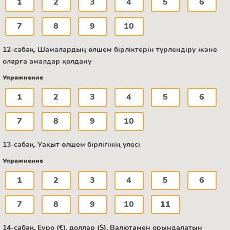
1
2
3
4
5
6
7
8
9
10
12-сабақ. Шамалардың өлшем бірліктерін түрлендіру және
оларға амалдар қолдану
Упражнение
1
2
3
4
5
6
7
8
9
10
13-сабақ. Уақыт өлшем бірлігінің үлесі
Упражнение
1
2
3
4
5
6
7
8
9
10
11
14-сабақ. Еуро (€), доллар ($). Валютамен орындалатын