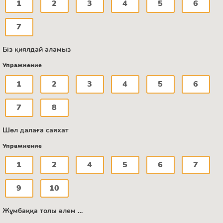
1
2
3
4
5
6
7
Біз қиялдай аламыз
Упражнение
1
2
3
4
5
6
7
8
Шөл далаға саяхат
Упражнение
1
2
4
5
6
7
9
10
Жұмбаққа толы әлем …