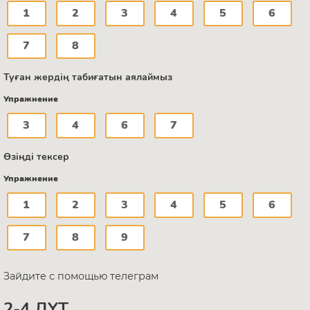
1
2
3
4
5
6
7
8
Туған жердің табиғатын аялаймыз
Упражнение
3
4
6
7
Өзіңді тексер
Упражнение
1
2
3
4
5
6
7
8
9
Зайдите с помощью телеграм
2-4 ДҮТ