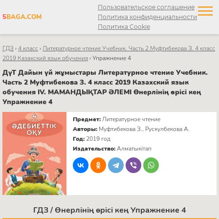
Пользовательское соглашение
5
BAGA.COM
Политика конфиденциальности
Политика Cookie
ГДЗ
›
4 класс
›
Литературное чтение Учебник. Часть 2 Муфтибекова З. 4 класс
2019 Казахский язык обучения
›
Упражнение 4
ДүТ Дайын үй жұмыстары Литературное чтение Учебник.
Часть 2 Муфтибекова З. 4 класс 2019 Казахский язык
обучения IV. МАМАНДЫҚТАР ӘЛЕМІ Өнерлінің өрісі кең
Упражнение 4
Предмет:
Литературное чтение
Авторы:
Муфтибекова З., Рускулбекова А.
Год:
2019 год
Издательство:
Алматыкітап
ГДЗ / Өнерлінің өрісі кең Упражнение 4