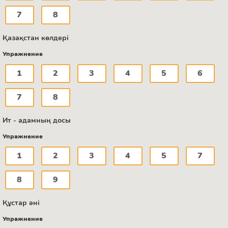
7
8
Қазақстан көлдері
Упражнение
1
2
3
4
5
6
7
8
Ит - адамның досы
Упражнение
1
2
3
4
5
7
8
9
Құстар әні
Упражнение