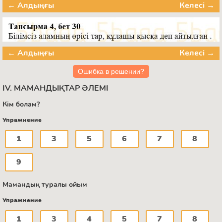
← Алдыңғы
Келесі →
← Алдыңғы
Келесі →
Ошибка в решении?
IV. МАМАНДЫҚТАР ӘЛЕМІ
Кім болам?
Упражнение
1
3
5
6
7
8
9
Мамандық туралы ойым
Упражнение
1
3
4
5
7
8