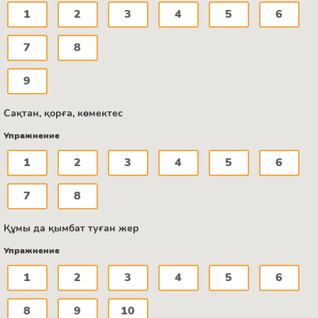
1
2
3
4
5
6
7
8
9
Сақтан, қорға, көмектес
Упражнение
1
2
3
4
5
6
7
8
Құмы да қымбат туған жер
Упражнение
1
2
3
4
5
6
8
9
10