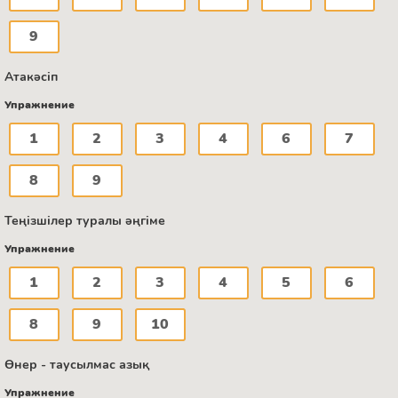
9
Атакәсіп
Упражнение
1
2
3
4
6
7
8
9
Теңізшілер туралы әңгіме
Упражнение
1
2
3
4
5
6
8
9
10
Өнер - таусылмас азық
Упражнение