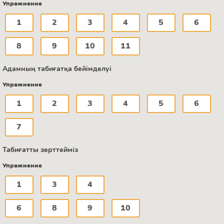
Упражнение
1
2
3
4
5
6
8
9
10
11
Адамның табиғатқа бейімделуі
Упражнение
1
2
3
4
5
6
7
Табиғатты зерттейміз
Упражнение
1
3
4
6
8
9
10