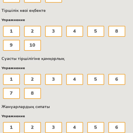
Тіршілік көзі еңбекте
Упражнение
1
2
3
4
5
8
9
10
Суасты тіршілігіне қамқорлық
Упражнение
1
2
3
4
5
6
7
8
Жануарлардың сипаты
Упражнение
1
2
3
4
5
6