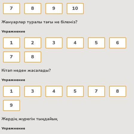
7
8
9
10
Жануарлар туралы тағы не білеміз?
Упражнение
1
2
3
4
5
6
7
8
Кітап неден жасалады?
Упражнение
1
3
4
5
7
8
9
Жердің жүрегін тыңдайық
Упражнение