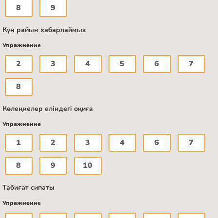
8
9
Күн райын хабарлаймыз
Упражнение
2
3
4
5
6
7
8
Көлеңкелер еліндегі оқиға
Упражнение
1
2
3
4
6
7
8
9
10
Табиғат сипаты
Упражнение