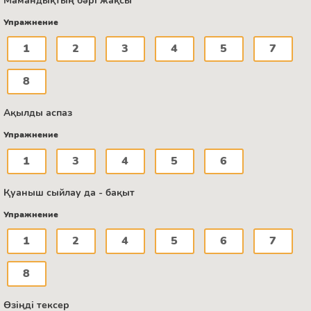
Мамандықтың бәрі жақсы
Упражнение
1
2
3
4
5
7
8
Ақылды аспаз
Упражнение
1
3
4
5
6
Қуаныш сыйлау да - бақыт
Упражнение
1
2
4
5
6
7
8
Өзіңді тексер