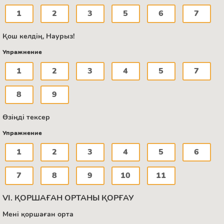
1
2
3
5
6
7
Қош келдің, Наурыз!
Упражнение
1
2
3
4
5
7
8
9
Өзіңді тексер
Упражнение
1
2
3
4
5
6
7
8
9
10
11
VI. ҚОРШАҒАН ОРТАНЫ ҚОРҒАУ
Мені қоршаған орта