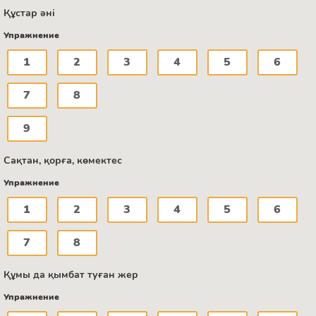
Құстар әні
Упражнение
1
2
3
4
5
6
7
8
9
Сақтан, қорға, көмектес
Упражнение
1
2
3
4
5
6
7
8
Құмы да қымбат туған жер
Упражнение