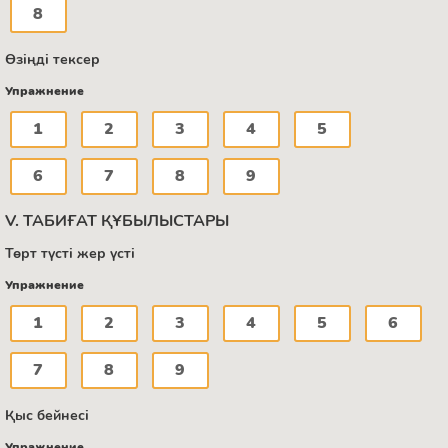
8
Өзіңді тексер
Упражнение
1
2
3
4
5
6
7
8
9
V. ТАБИҒАТ ҚҰБЫЛЫСТАРЫ
Төрт түсті жер үсті
Упражнение
1
2
3
4
5
6
7
8
9
Қыс бейнесі
Упражнение