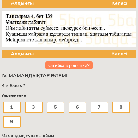
← Алдыңғы
Келесі →
← Алдыңғы
Келесі →
Ошибка в решении?
IV. МАМАНДЫҚТАР ӘЛЕМІ
Кім болам?
Упражнение
1
3
5
6
7
8
9
Мамандық туралы ойым