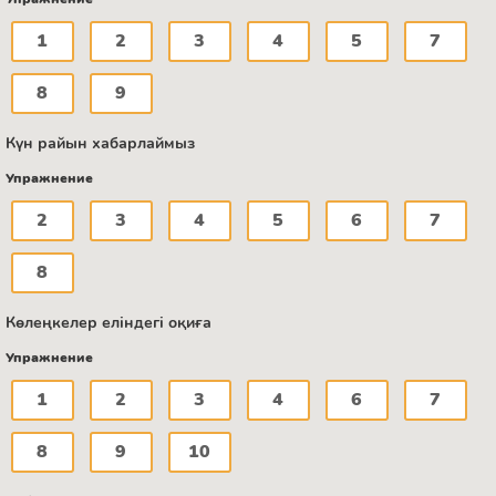
1
2
3
4
5
7
8
9
Күн райын хабарлаймыз
Упражнение
2
3
4
5
6
7
8
Көлеңкелер еліндегі оқиға
Упражнение
1
2
3
4
6
7
8
9
10