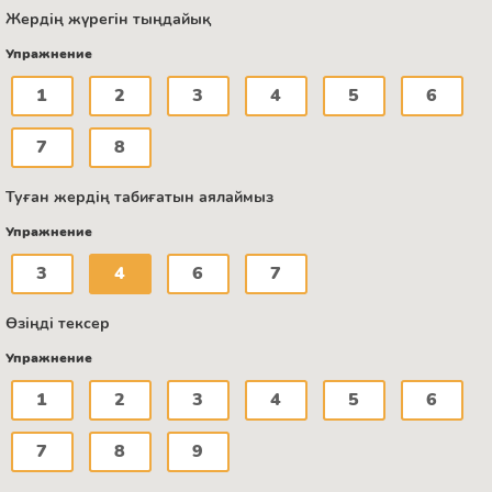
Жердің жүрегін тыңдайық
Упражнение
1
2
3
4
5
6
7
8
Туған жердің табиғатын аялаймыз
Упражнение
3
4
6
7
Өзіңді тексер
Упражнение
1
2
3
4
5
6
7
8
9