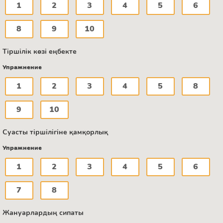
1
2
3
4
5
6
8
9
10
Тіршілік көзі еңбекте
Упражнение
1
2
3
4
5
8
9
10
Суасты тіршілігіне қамқорлық
Упражнение
1
2
3
4
5
6
7
8
Жануарлардың сипаты