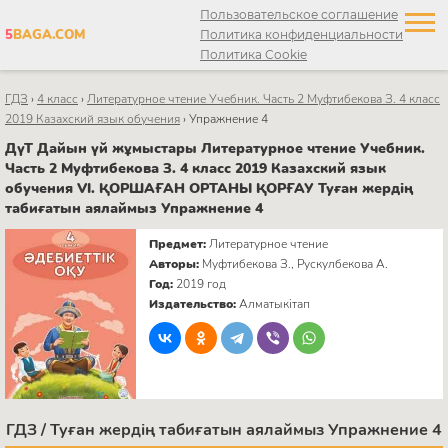
Пользовательское соглашение
5
BAGA.COM
Политика конфиденциальности
Политика Cookie
ГДЗ
›
4 класс
›
Литературное чтение Учебник. Часть 2 Муфтибекова З. 4 класс
2019 Казахский язык обучения
›
Упражнение 4
ДүТ Дайын үй жұмыстары Литературное чтение Учебник.
Часть 2 Муфтибекова З. 4 класс 2019 Казахский язык
обучения VI. ҚОРШАҒАН ОРТАНЫ ҚОРҒАУ Туған жердің
табиғатын аялаймыз Упражнение 4
Предмет:
Литературное чтение
Авторы:
Муфтибекова З., Рускулбекова А.
Год:
2019 год
Издательство:
Алматыкітап
ГДЗ / Туған жердің табиғатын аялаймыз Упражнение 4