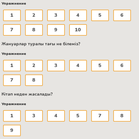
Упражнение
1
2
3
4
5
6
7
8
9
10
Жануарлар туралы тағы не білеміз?
Упражнение
1
2
3
4
5
6
7
8
Кітап неден жасалады?
Упражнение
1
3
4
5
7
8
9