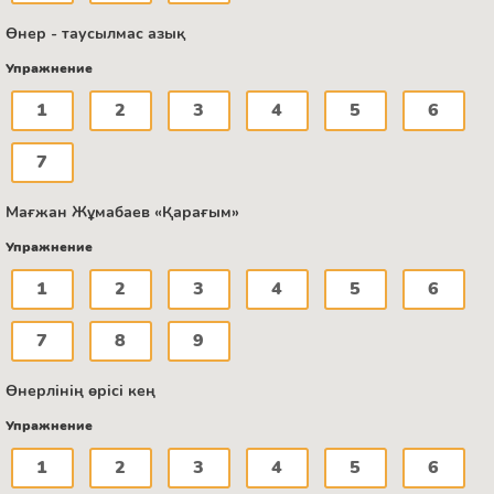
Өнер - таусылмас азық
Упражнение
1
2
3
4
5
6
7
Мағжан Жұмабаев «Қарағым»
Упражнение
1
2
3
4
5
6
7
8
9
Өнерлінің өрісі кең
Упражнение
1
2
3
4
5
6