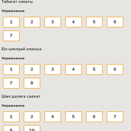
Табиғат сипаты
Упражнение
1
2
3
4
5
6
7
Біз қиялдай аламыз
Упражнение
1
2
3
4
5
6
7
8
Шөл далаға саяхат
Упражнение
1
2
4
5
6
7
9
10