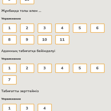
Жұмбаққа толы әлем …
Упражнение
1
2
3
4
5
6
8
9
10
11
Адамның табиғатқа бейімделуі
Упражнение
1
2
3
4
5
6
7
Табиғатты зерттейміз
Упражнение
1
3
4