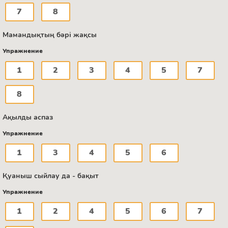
7
8
Мамандықтың бәрі жақсы
Упражнение
1
2
3
4
5
7
8
Ақылды аспаз
Упражнение
1
3
4
5
6
Қуаныш сыйлау да - бақыт
Упражнение
1
2
4
5
6
7