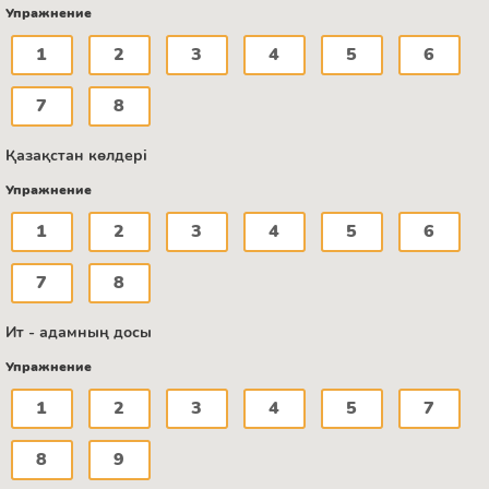
Упражнение
1
2
3
4
5
6
7
8
Қазақстан көлдері
Упражнение
1
2
3
4
5
6
7
8
Ит - адамның досы
Упражнение
1
2
3
4
5
7
8
9