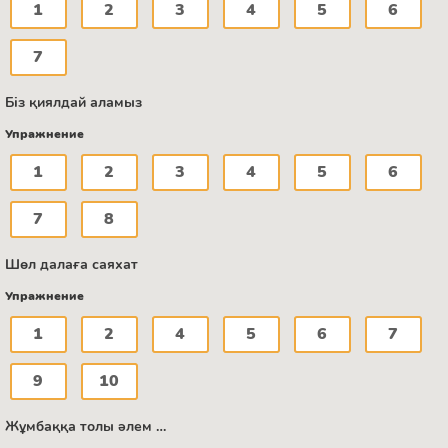
1
2
3
4
5
6
7
Біз қиялдай аламыз
Упражнение
1
2
3
4
5
6
7
8
Шөл далаға саяхат
Упражнение
1
2
4
5
6
7
9
10
Жұмбаққа толы әлем …