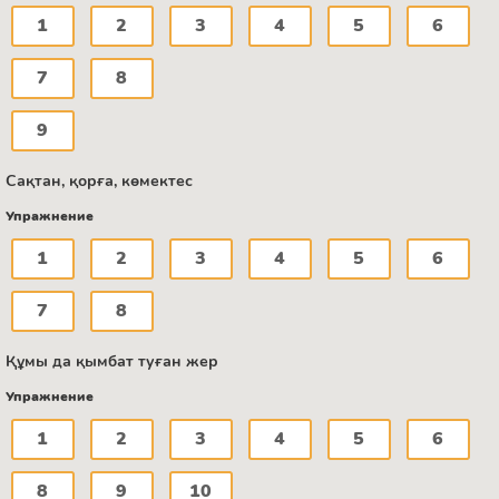
1
2
3
4
5
6
7
8
9
Сақтан, қорға, көмектес
Упражнение
1
2
3
4
5
6
7
8
Құмы да қымбат туған жер
Упражнение
1
2
3
4
5
6
8
9
10