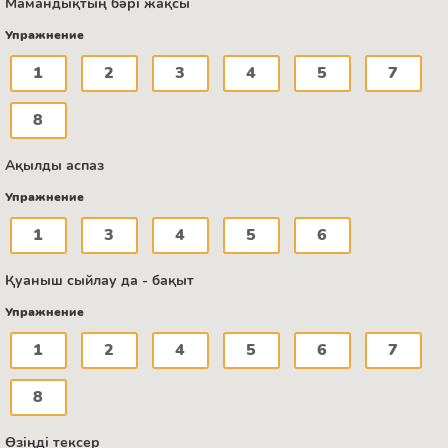
Мамандықтың бәрі жақсы
Упражнение
1
2
3
4
5
7
8
Ақылды аспаз
Упражнение
1
3
4
5
6
Қуаныш сыйлау да - бақыт
Упражнение
1
2
4
5
6
7
8
Өзіңді тексер