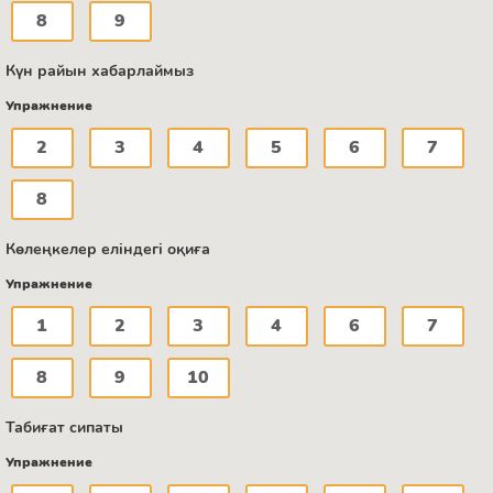
8
9
Күн райын хабарлаймыз
Упражнение
2
3
4
5
6
7
8
Көлеңкелер еліндегі оқиға
Упражнение
1
2
3
4
6
7
8
9
10
Табиғат сипаты
Упражнение