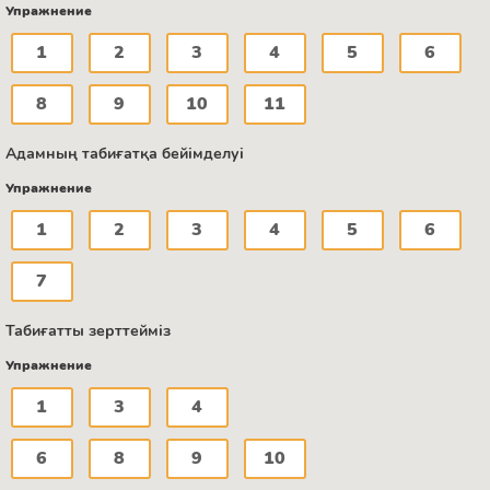
Упражнение
1
2
3
4
5
6
8
9
10
11
Адамның табиғатқа бейімделуі
Упражнение
1
2
3
4
5
6
7
Табиғатты зерттейміз
Упражнение
1
3
4
6
8
9
10