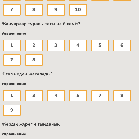
7
8
9
10
Жануарлар туралы тағы не білеміз?
Упражнение
1
2
3
4
5
6
7
8
Кітап неден жасалады?
Упражнение
1
3
4
5
7
8
9
Жердің жүрегін тыңдайық
Упражнение