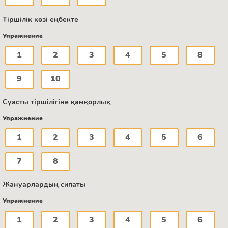
Тіршілік көзі еңбекте
Упражнение
1
2
3
4
5
8
9
10
Суасты тіршілігіне қамқорлық
Упражнение
1
2
3
4
5
6
7
8
Жануарлардың сипаты
Упражнение
1
2
3
4
5
6