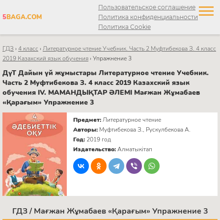
Пользовательское соглашение
5
BAGA.COM
Политика конфиденциальности
Политика Cookie
ГДЗ
›
4 класс
›
Литературное чтение Учебник. Часть 2 Муфтибекова З. 4 класс
2019 Казахский язык обучения
›
Упражнение 3
ДүТ Дайын үй жұмыстары Литературное чтение Учебник.
Часть 2 Муфтибекова З. 4 класс 2019 Казахский язык
обучения IV. МАМАНДЫҚТАР ӘЛЕМІ Мағжан Жұмабаев
«Қарағым» Упражнение 3
Предмет:
Литературное чтение
Авторы:
Муфтибекова З., Рускулбекова А.
Год:
2019 год
Издательство:
Алматыкітап
ГДЗ / Мағжан Жұмабаев «Қарағым» Упражнение 3