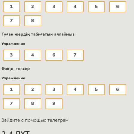
1
2
3
4
5
6
7
8
Туған жердің табиғатын аялаймыз
Упражнение
3
4
6
7
Өзіңді тексер
Упражнение
1
2
3
4
5
6
7
8
9
Зайдите с помощью телеграм