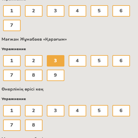
1
2
3
4
5
6
7
Мағжан Жұмабаев «Қарағым»
Упражнение
1
2
3
4
5
6
7
8
9
Өнерлінің өрісі кең
Упражнение
1
2
3
4
5
6
7
8