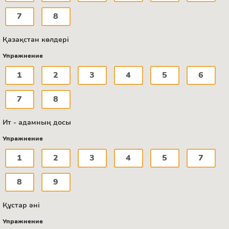
7
8
Қазақстан көлдері
Упражнение
1
2
3
4
5
6
7
8
Ит - адамның досы
Упражнение
1
2
3
4
5
7
8
9
Құстар әні
Упражнение