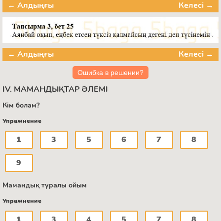
← Алдыңғы
Келесі →
← Алдыңғы
Келесі →
Ошибка в решении?
IV. МАМАНДЫҚТАР ӘЛЕМІ
Кім болам?
Упражнение
1
3
5
6
7
8
9
Мамандық туралы ойым
Упражнение
1
3
4
5
7
8