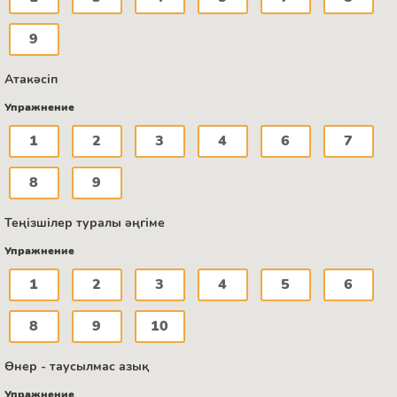
9
Атакәсіп
Упражнение
1
2
3
4
6
7
8
9
Теңізшілер туралы әңгіме
Упражнение
1
2
3
4
5
6
8
9
10
Өнер - таусылмас азық
Упражнение