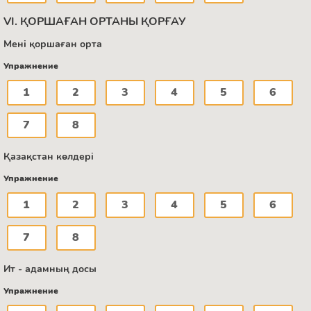
VI. ҚОРШАҒАН ОРТАНЫ ҚОРҒАУ
Мені қоршаған орта
Упражнение
1
2
3
4
5
6
7
8
Қазақстан көлдері
Упражнение
1
2
3
4
5
6
7
8
Ит - адамның досы
Упражнение