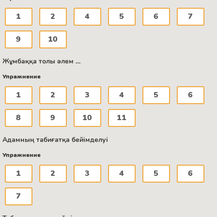
1
2
4
5
6
7
9
10
Жұмбаққа толы әлем …
Упражнение
1
2
3
4
5
6
8
9
10
11
Адамның табиғатқа бейімделуі
Упражнение
1
2
3
4
5
6
7