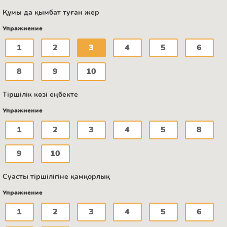
Құмы да қымбат туған жер
Упражнение
1
2
3
4
5
6
8
9
10
Тіршілік көзі еңбекте
Упражнение
1
2
3
4
5
8
9
10
Суасты тіршілігіне қамқорлық
Упражнение
1
2
3
4
5
6