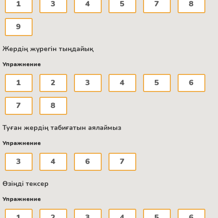
1
3
4
5
7
8
9
Жердің жүрегін тыңдайық
Упражнение
1
2
3
4
5
6
7
8
Туған жердің табиғатын аялаймыз
Упражнение
3
4
6
7
Өзіңді тексер
Упражнение
1
2
3
4
5
6