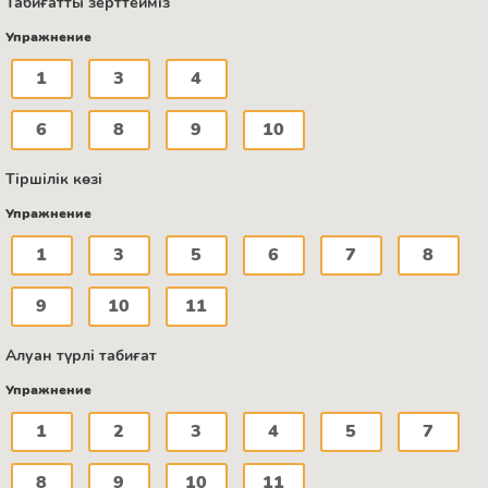
Табиғатты зерттейміз
Упражнение
1
3
4
6
8
9
10
Тіршілік көзі
Упражнение
1
3
5
6
7
8
9
10
11
Алуан түрлі табиғат
Упражнение
1
2
3
4
5
7
8
9
10
11