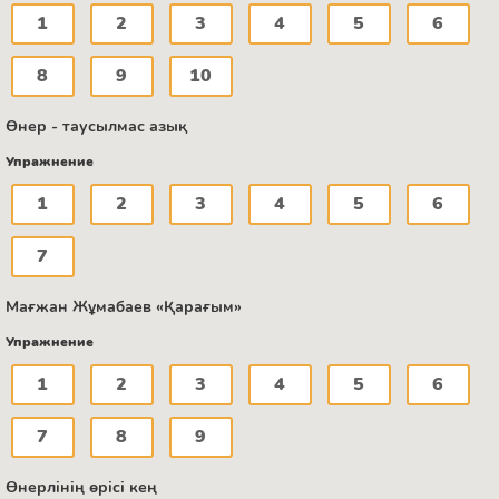
1
2
3
4
5
6
8
9
10
Өнер - таусылмас азық
Упражнение
1
2
3
4
5
6
7
Мағжан Жұмабаев «Қарағым»
Упражнение
1
2
3
4
5
6
7
8
9
Өнерлінің өрісі кең