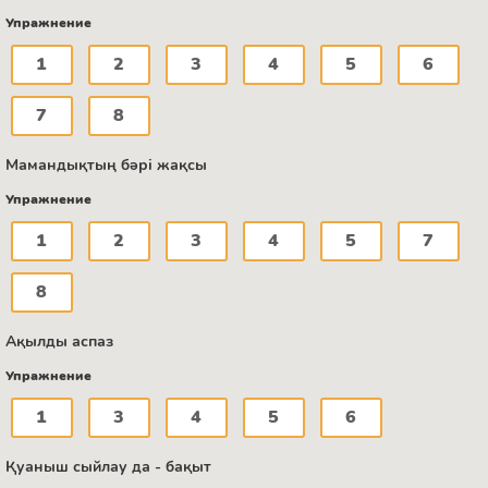
Упражнение
1
2
3
4
5
6
7
8
Мамандықтың бәрі жақсы
Упражнение
1
2
3
4
5
7
8
Ақылды аспаз
Упражнение
1
3
4
5
6
Қуаныш сыйлау да - бақыт