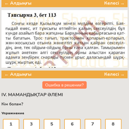
← Алдыңғы
Келесі →
← Алдыңғы
Келесі →
Ошибка в решении?
IV. МАМАНДЫҚТАР ӘЛЕМІ
Кім болам?
Упражнение
1
3
5
6
7
8