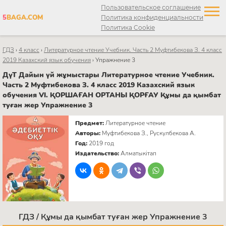
Пользовательское соглашение
5
BAGA.COM
Политика конфиденциальности
Политика Cookie
ГДЗ
›
4 класс
›
Литературное чтение Учебник. Часть 2 Муфтибекова З. 4 класс
2019 Казахский язык обучения
›
Упражнение 3
ДүТ Дайын үй жұмыстары Литературное чтение Учебник.
Часть 2 Муфтибекова З. 4 класс 2019 Казахский язык
обучения VI. ҚОРШАҒАН ОРТАНЫ ҚОРҒАУ Құмы да қымбат
туған жер Упражнение 3
Предмет:
Литературное чтение
Авторы:
Муфтибекова З., Рускулбекова А.
Год:
2019 год
Издательство:
Алматыкітап
ГДЗ / Құмы да қымбат туған жер Упражнение 3