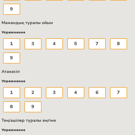
9
Мамандық туралы ойым
Упражнение
1
3
4
5
7
8
9
Атакәсіп
Упражнение
1
2
3
4
6
7
8
9
Теңізшілер туралы әңгіме
Упражнение