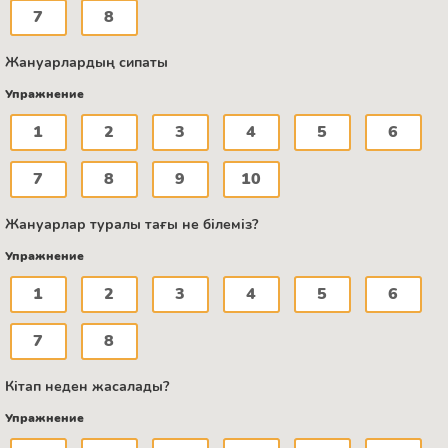
7
8
Жануарлардың сипаты
Упражнение
1
2
3
4
5
6
7
8
9
10
Жануарлар туралы тағы не білеміз?
Упражнение
1
2
3
4
5
6
7
8
Кітап неден жасалады?
Упражнение