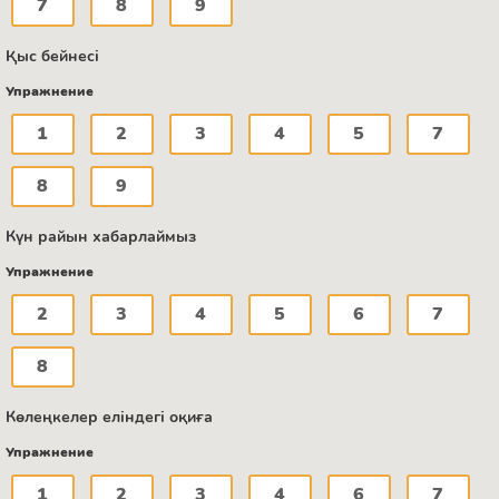
7
8
9
Қыс бейнесі
Упражнение
1
2
3
4
5
7
8
9
Күн райын хабарлаймыз
Упражнение
2
3
4
5
6
7
8
Көлеңкелер еліндегі оқиға
Упражнение
1
2
3
4
6
7