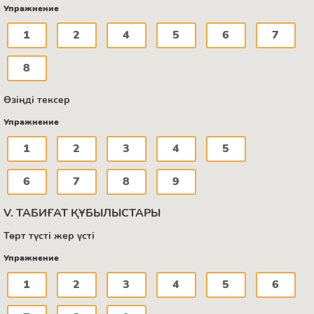
Упражнение
1
2
4
5
6
7
8
Өзіңді тексер
Упражнение
1
2
3
4
5
6
7
8
9
V. ТАБИҒАТ ҚҰБЫЛЫСТАРЫ
Төрт түсті жер үсті
Упражнение
1
2
3
4
5
6