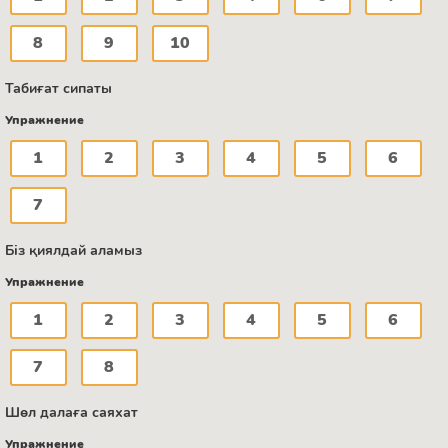
8
9
10
Табиғат сипаты
Упражнение
1
2
3
4
5
6
7
Біз қиялдай аламыз
Упражнение
1
2
3
4
5
6
7
8
Шөл далаға саяхат
Упражнение