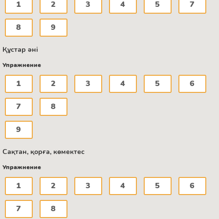
1
2
3
4
5
7
8
9
Құстар әні
Упражнение
1
2
3
4
5
6
7
8
9
Сақтан, қорға, көмектес
Упражнение
1
2
3
4
5
6
7
8