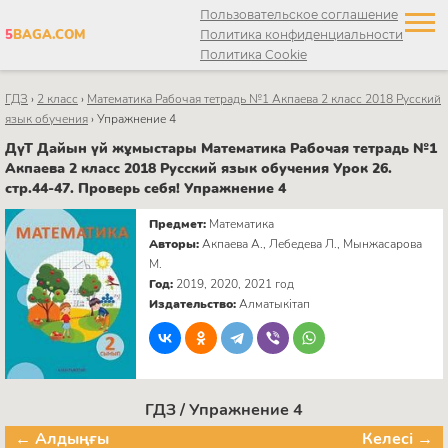
Пользовательское соглашение
5
BAGA.COM
Политика конфиденциальности
Политика Cookie
ГДЗ
›
2 класс
›
Математика Рабочая тетрадь №1 Акпаева 2 класс 2018 Русский
язык обучения
›
Упражнение 4
ДүТ Дайын үй жұмыстары Математика Рабочая тетрадь №1
Акпаева 2 класс 2018 Русский язык обучения Урок 26.
стр.44-47. Проверь себя! Упражнение 4
Предмет:
Математика
Авторы:
Акпаева А., Лебедева Л., Мынжасарова
М.
Год:
2019, 2020, 2021 год
Издательство:
Алматыкітап
ГДЗ / Упражнение 4
← Алдыңғы
Келесі →