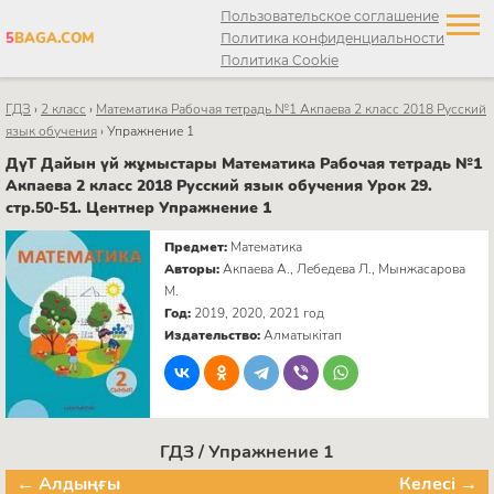
Пользовательское соглашение
5
BAGA.COM
Политика конфиденциальности
Политика Cookie
ГДЗ
›
2 класс
›
Математика Рабочая тетрадь №1 Акпаева 2 класс 2018 Русский
язык обучения
›
Упражнение 1
ДүТ Дайын үй жұмыстары Математика Рабочая тетрадь №1
Акпаева 2 класс 2018 Русский язык обучения Урок 29.
стр.50-51. Центнер Упражнение 1
Предмет:
Математика
Авторы:
Акпаева А., Лебедева Л., Мынжасарова
М.
Год:
2019, 2020, 2021 год
Издательство:
Алматыкітап
ГДЗ / Упражнение 1
← Алдыңғы
Келесі →