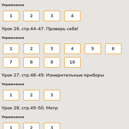
Упражнение
1
2
3
4
Урок 26. стр.44-47. Проверь себя!
Упражнение
1
2
3
4
5
6
7
8
9
10
Урок 27. стр.48-49. Измерительные приборы
Упражнение
1
2
3
Урок 28. стр.49-50. Метр
Упражнение
1
2
3