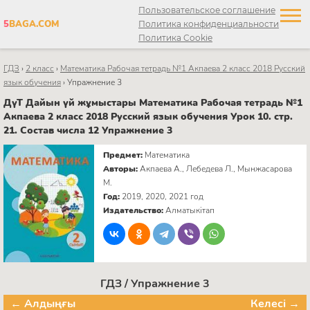
Пользовательское соглашение
5
BAGA.COM
Политика конфиденциальности
Политика Cookie
ГДЗ
›
2 класс
›
Математика Рабочая тетрадь №1 Акпаева 2 класс 2018 Русский
язык обучения
›
Упражнение 3
ДүТ Дайын үй жұмыстары Математика Рабочая тетрадь №1
Акпаева 2 класс 2018 Русский язык обучения Урок 10. стр.
21. Состав числа 12 Упражнение 3
Предмет:
Математика
Авторы:
Акпаева А., Лебедева Л., Мынжасарова
М.
Год:
2019, 2020, 2021 год
Издательство:
Алматыкітап
ГДЗ / Упражнение 3
← Алдыңғы
Келесі →