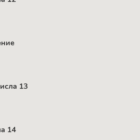
ение
числа 13
ла 14