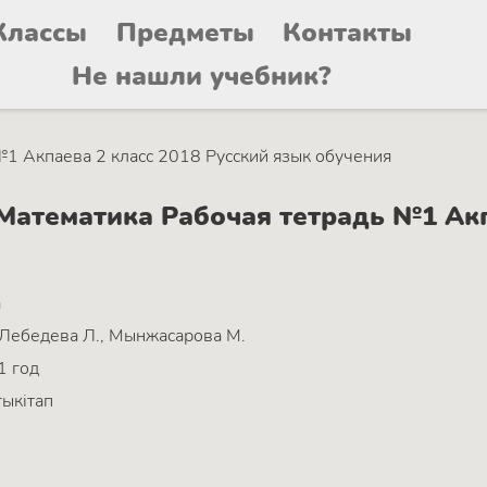
Классы
Предметы
Контакты
Не нашли учебник?
№1 Акпаева 2 класс 2018 Русский язык обучения
атематика Рабочая тетрадь №1 Акпа
а
 Лебедева Л., Мынжасарова М.
1 год
ыкітап