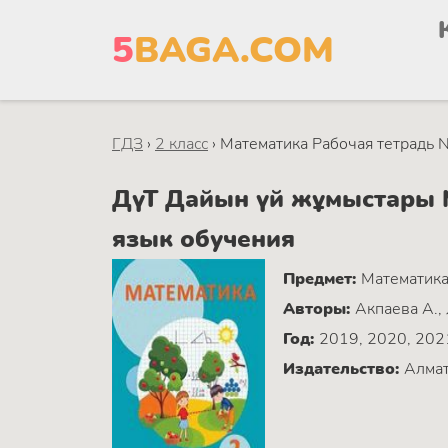
5
BAGA.COM
ГДЗ
›
2 класс
›
Математика Рабочая тетрадь 
ДүТ Дайын үй жұмыстары М
язык обучения
Предмет:
Математик
Авторы:
Акпаева А.,
Год:
2019, 2020, 202
Издательство:
Алмат