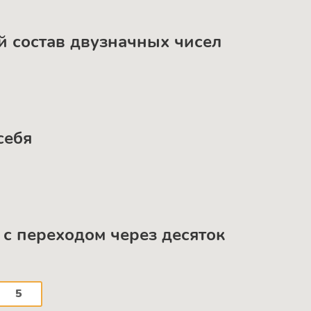
ый состав двузначных чисел
себя
е с переходом через десяток
5