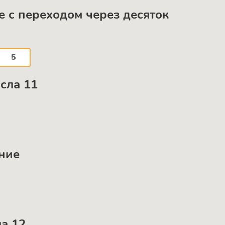
е с переходом через десяток
5
исла 11
ение
ла 12