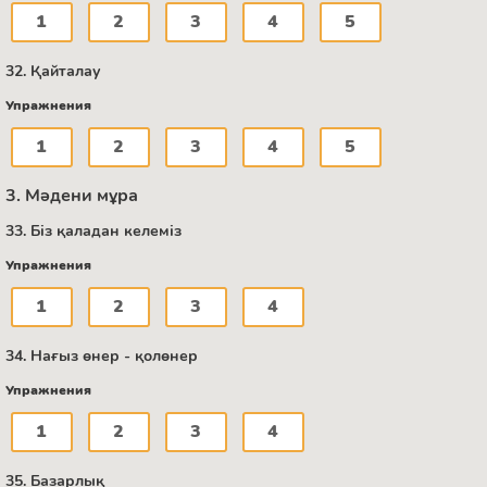
1
2
3
4
5
32. Қайталау
Упражнения
1
2
3
4
5
3. Мәдени мұра
33. Біз қаладан келеміз
Упражнения
1
2
3
4
34. Нағыз өнер - қолөнер
Упражнения
1
2
3
4
35. Базарлық