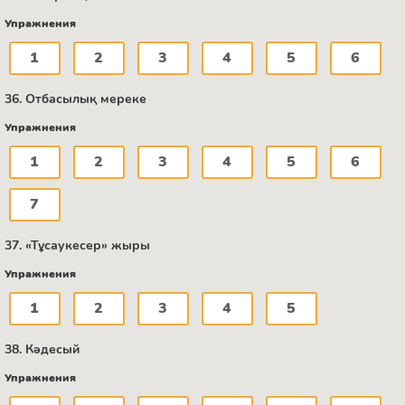
Упражнения
1
2
3
4
5
6
36. Отбасылық мереке
Упражнения
1
2
3
4
5
6
7
37. «Тұсаукесер» жыры
Упражнения
1
2
3
4
5
38. Кәдесый
Упражнения