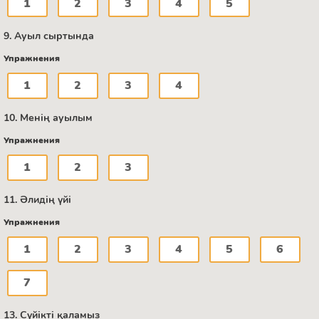
1
2
3
4
5
9. Ауыл сыртында
Упражнения
1
2
3
4
10. Менің ауылым
Упражнения
1
2
3
11. Әлидің үйі
Упражнения
1
2
3
4
5
6
7
13. Сүйікті қаламыз