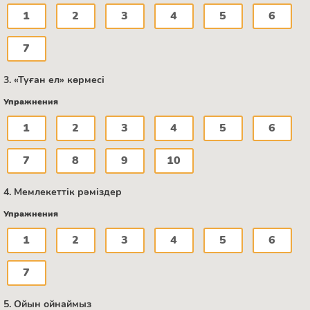
1
2
3
4
5
6
7
3. «Туған ел» көрмесі
Упражнения
1
2
3
4
5
6
7
8
9
10
4. Мемлекеттік рәміздер
Упражнения
1
2
3
4
5
6
7
5. Ойын ойнаймыз