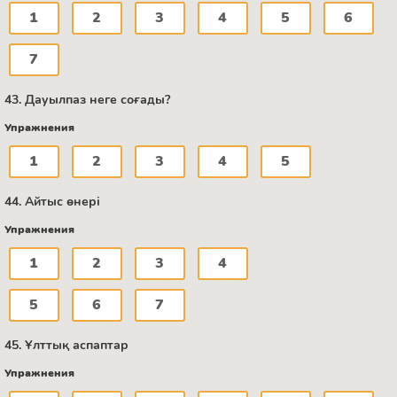
1
2
3
4
5
6
7
43. Дауылпаз неге соғады?
Упражнения
1
2
3
4
5
44. Айтыс өнері
Упражнения
1
2
3
4
5
6
7
45. Ұлттық аспаптар
Упражнения