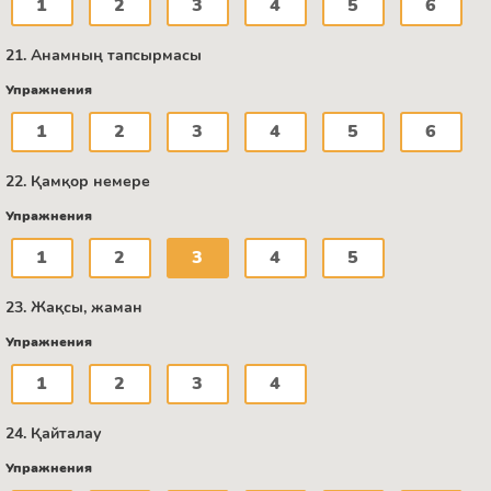
1
2
3
4
5
6
21. Анамның тапсырмасы
Упражнения
1
2
3
4
5
6
22. Қамқор немере
Упражнения
1
2
3
4
5
23. Жақсы, жаман
Упражнения
1
2
3
4
24. Қайталау
Упражнения