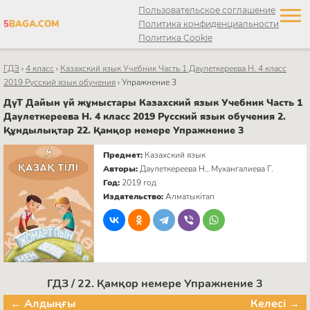
Пользовательское соглашение
5
BAGA.COM
Политика конфиденциальности
Политика Cookie
ГДЗ
›
4 класс
›
Казахский язык Учебник Часть 1 Даулеткереева Н. 4 класс
2019 Русский язык обучения
›
Упражнение 3
ДүТ Дайын үй жұмыстары Казахский язык Учебник Часть 1
Даулеткереева Н. 4 класс 2019 Русский язык обучения 2.
Құндылықтар 22. Қамқор немере Упражнение 3
Предмет:
Казахский язык
Авторы:
Даулеткереева Н., Мухангалиева Г.
Год:
2019 год
Издательство:
Алматыкітап
ГДЗ / 22. Қамқор немере Упражнение 3
← Алдыңғы
Келесі →