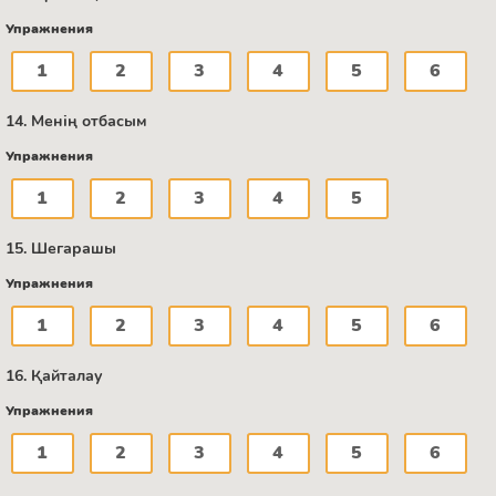
Упражнения
1
2
3
4
5
6
14. Менің отбасым
Упражнения
1
2
3
4
5
15. Шегарашы
Упражнения
1
2
3
4
5
6
16. Қайталау
Упражнения
1
2
3
4
5
6