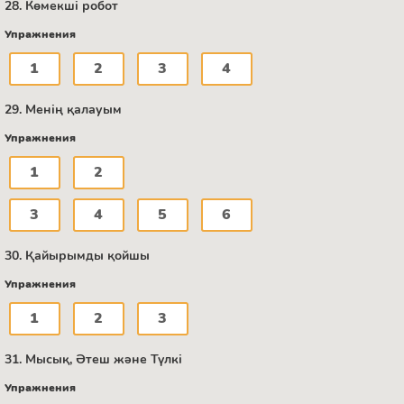
28. Көмекші робот
Упражнения
1
2
3
4
29. Менің қалауым
Упражнения
1
2
3
4
5
6
30. Қайырымды қойшы
Упражнения
1
2
3
31. Мысық, Әтеш және Түлкі
Упражнения