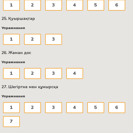
1
2
3
4
5
6
25. Қуыршақтар
Упражнения
1
2
3
26. Жаман дос
Упражнения
1
2
3
4
27. Шегіртке мен құмырсқа
Упражнения
1
2
3
4
5
6
7