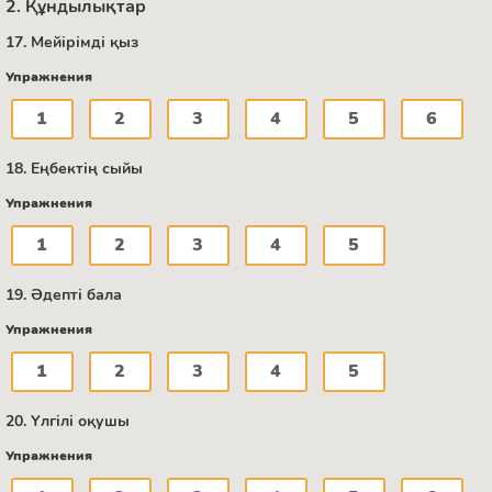
2. Құндылықтар
17. Мейірімді қыз
Упражнения
1
2
3
4
5
6
18. Еңбектің сыйы
Упражнения
1
2
3
4
5
19. Әдепті бала
Упражнения
1
2
3
4
5
20. Үлгілі оқушы
Упражнения