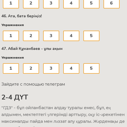
1
2
3
4
5
6
46. Ата, бата беріңіз!
Упражнения
1
2
3
4
5
47. Абай Құнанбаев - ұлы ақын
Упражнения
1
2
3
4
5
Зайдите с помощью телеграм
2-4 ДҮТ
"ГДЗ" - бұл ойланбастан алдау туралы емес, бұл, ең
алдымен, мектептегі үлгерімді арттыру, оқу іс-әрекетінен
максималды пайда мен ләззат алу құралы. Жәрдемақы де