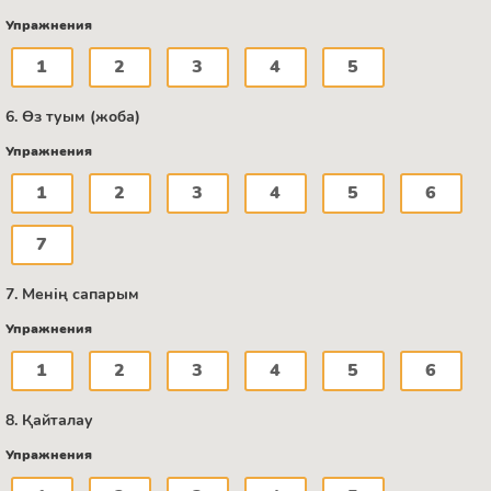
Упражнения
1
2
3
4
5
6. Өз туым (жоба)
Упражнения
1
2
3
4
5
6
7
7. Менің сапарым
Упражнения
1
2
3
4
5
6
8. Қайталау
Упражнения