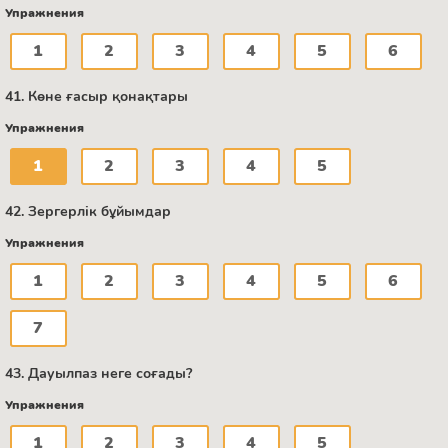
Упражнения
1
2
3
4
5
6
41. Көне ғасыр қонақтары
Упражнения
1
2
3
4
5
42. Зергерлік бұйымдар
Упражнения
1
2
3
4
5
6
7
43. Дауылпаз неге соғады?
Упражнения
1
2
3
4
5