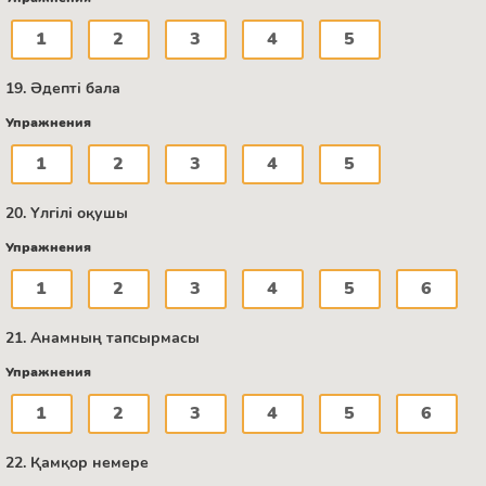
1
2
3
4
5
19. Әдепті бала
Упражнения
1
2
3
4
5
20. Үлгілі оқушы
Упражнения
1
2
3
4
5
6
21. Анамның тапсырмасы
Упражнения
1
2
3
4
5
6
22. Қамқор немере