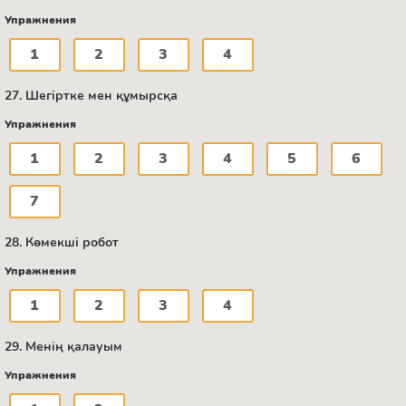
Упражнения
1
2
3
4
27. Шегіртке мен құмырсқа
Упражнения
1
2
3
4
5
6
7
28. Көмекші робот
Упражнения
1
2
3
4
29. Менің қалауым
Упражнения