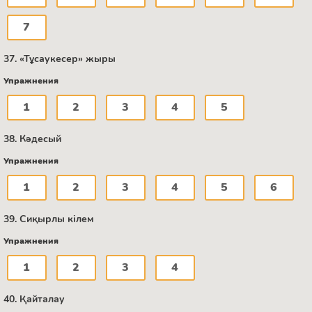
7
37. «Тұсаукесер» жыры
Упражнения
1
2
3
4
5
38. Кәдесый
Упражнения
1
2
3
4
5
6
39. Сиқырлы кілем
Упражнения
1
2
3
4
40. Қайталау