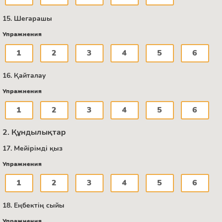
15. Шегарашы
Упражнения
1
2
3
4
5
6
16. Қайталау
Упражнения
1
2
3
4
5
6
2. Құндылықтар
17. Мейірімді қыз
Упражнения
1
2
3
4
5
6
18. Еңбектің сыйы
Упражнения