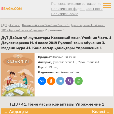
Пользовательское соглашение
5
BAGA.COM
Политика конфиденциальности
Политика Cookie
ГДЗ
›
4 класс
›
Казахский язык Учебник Часть 1 Даулеткереева Н. 4 класс
2019 Русский язык обучения
›
Упражнение 1
ДүТ Дайын үй жұмыстары Казахский язык Учебник Часть 1
Даулеткереева Н. 4 класс 2019 Русский язык обучения 3.
Мәдени мұра 41. Көне ғасыр қонақтары Упражнение 1
Предмет:
Казахский язык
Авторы:
Даулеткереева Н., Мухангалиева Г.
Год:
2019 год
Издательство:
Алматыкітап
ГДЗ / 41. Көне ғасыр қонақтары Упражнение 1
← Алдыңғы
Келесі →