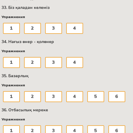
33. Біз қаладан келеміз
Упражнения
1
2
3
4
34. Нағыз өнер - қолөнер
Упражнения
1
2
3
4
35. Базарлық
Упражнения
1
2
3
4
5
6
36. Отбасылық мереке
Упражнения
1
2
3
4
5
6