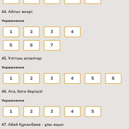
44. Айтыс өнері
Упражнения
1
2
3
4
5
6
7
45. Ұлттық аспаптар
Упражнения
1
2
3
4
5
6
46. Ата, бата беріңіз!
Упражнения
1
2
3
4
5
47. Абай Құнанбаев - ұлы ақын