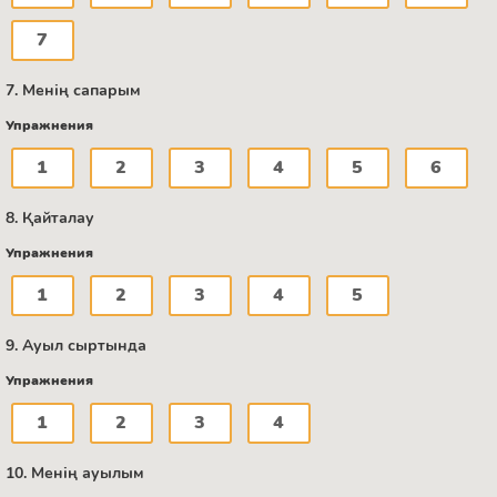
7
7. Менің сапарым
Упражнения
1
2
3
4
5
6
8. Қайталау
Упражнения
1
2
3
4
5
9. Ауыл сыртында
Упражнения
1
2
3
4
10. Менің ауылым