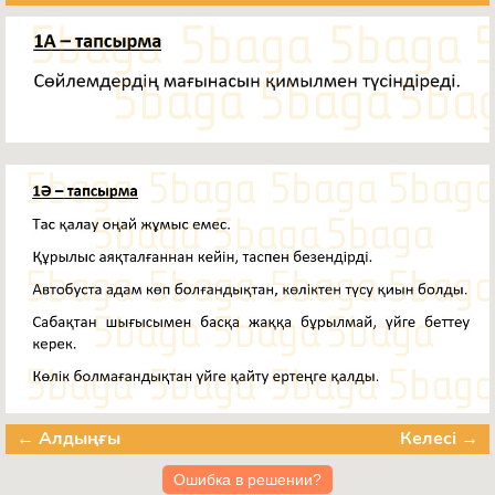
← Алдыңғы
Келесі →
Ошибка в решении?