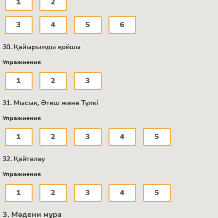
1
2
3
4
5
6
30. Қайырымды қойшы
Упражнения
1
2
3
31. Мысық, Әтеш және Түлкі
Упражнения
1
2
3
4
5
32. Қайталау
Упражнения
1
2
3
4
5
3. Мәдени мұра